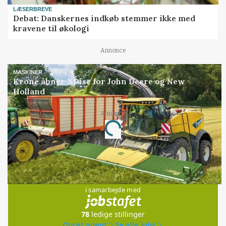
LÆSERBREVE
Debat: Danskernes indkøb stemmer ikke med
kravene til økologi
Annonce
MASKINER
Krone åbner XDisc for John Deere og New
Holland
Annonce
Loading...
Jobs
i samarbejde med
78
ledige stillinger
Opret agent
Se alle jobs