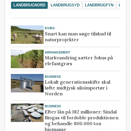
LANDBRUGNORD
LANDBRUGSYD
LANDBRUGFYN
LAND
KVÆG
Snart kan man søge tilskud til
naturprojekter
ARRANGEMENT
Markvandring sætter fokus på
elefantgræs
BUSINESS
Lokalt generationsskifte skal
løfte midtjysk siloimportør i
Norden
BUSINESS
Efter lån på 182 millioner: Sindal
Biogas vil fordoble produktionen
og behandle 800.000 ton
biomasse