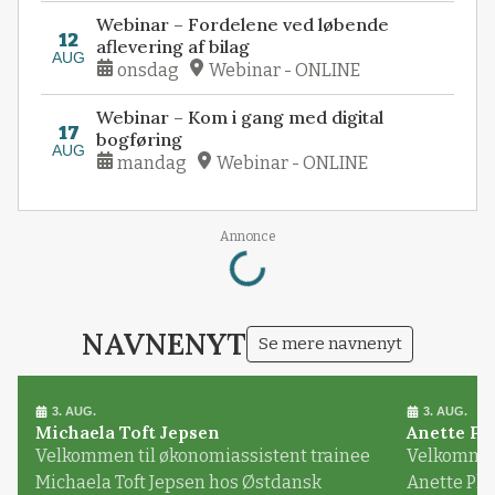
Webinar – Fordelene ved løbende
12
aflevering af bilag
AUG
onsdag
Webinar - ONLINE
Webinar – Kom i gang med digital
17
bogføring
AUG
mandag
Webinar - ONLINE
Loading...
Annonce
NAVNENYT
Se mere navnenyt
3. AUG.
3. AUG.
Michaela Toft Jepsen
Anette Pl
Velkommen til økonomiassistent trainee
Velkommen 
Michaela Toft Jepsen hos Østdansk
Anette Pl