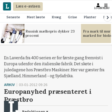
Læs e-avisen
LOGIN
MENU
Seneste
Mest læste
Kvæg
Grise
Planter
Mask
Russisk mælkepris dykker 23
Fra mark til mur
procent
marked for bioku
En Laverda fra 400 serien er for første gang fremvist i
Europa udenfor den italienske fabrik. Det skete i
juledagene hos Præstbro Maskiner. Her var gæster fra
Sjælland, Himmerland - og Sydafrika.
ARKIV
03-01-2012 09:26
Europanyhed præsenteret i
Præstbro
Redaktionen