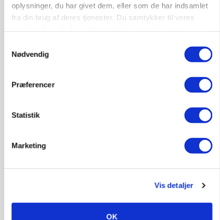
oplysninger, du har givet dem, eller som de har indsamlet
fra din brug af deres tjenester. Du samtykker til vores
cookies, hvis du fortsætter med at anvende vores
hjemmeside.
Samtykkevalg
Nødvendig
Præferencer
BUSINESS
Statistik
Ejer eller medejer? Nyt tv-format udfordrer
landbrugets ejerstruktur
Loading...
Marketing
Annonce
Vis detaljer
OK