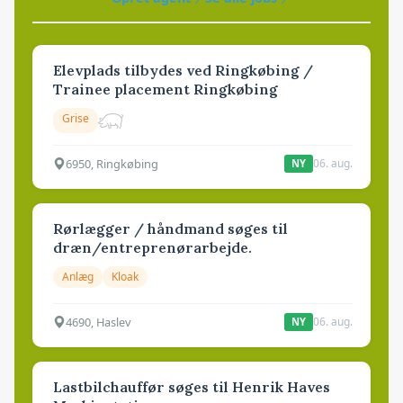
Elevplads tilbydes ved Ringkøbing /
Trainee placement Ringkøbing
Grise
6950, Ringkøbing
06. aug.
NY
Rørlægger / håndmand søges til
dræn/entreprenørarbejde.
Anlæg
Kloak
4690, Haslev
06. aug.
NY
Lastbilchauffør søges til Henrik Haves