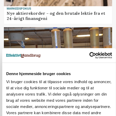
MARKEDSFOKUS
Nye aktierekorder – og den brutale lektie fra et
24-årigt finansgeni
Denne hjemmeside bruger cookies
Vi bruger cookies til at tilpasse vores indhold og annoncer,
til at vise dig funktioner til sociale medier og til at
GRISE
analysere vores trafik. Vi deler også oplysninger om din
Rådgiver om DB-Tjek: Små justeringer kan give
store besparelser
brug af vores website med vores partnere inden for
sociale medier, annonceringspartnere og analysepartnere.
Vores partnere kan kombinere disse data med andre