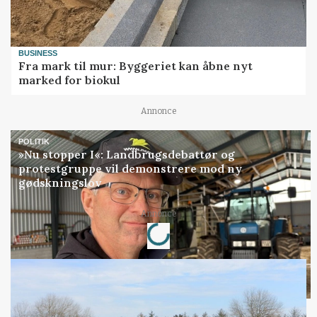
BUSINESS
Fra mark til mur: Byggeriet kan åbne nyt
marked for biokul
Annonce
POLITIK
»Nu stopper I«: Landbrugsdebattør og
protestgruppe vil demonstrere mod ny
gødskningslov
Loading...
Annonce