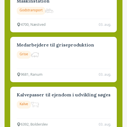
Maskinstation
Godstransport
4700, Næstved
03. aug.
Medarbejdere til griseproduktion
Grise
9681, Ranum
03. aug.
Kalvepasser til ejendom i udvikling søges
Kalve
6392, Bolderslev
03. aug.