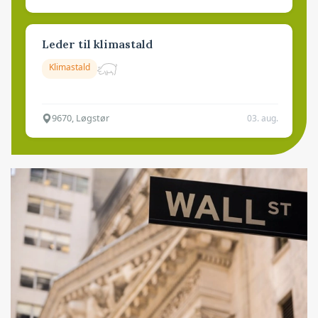
Leder til klimastald
Klimastald
9670, Løgstør
03. aug.