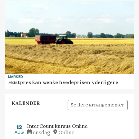
MARKED
Høstpres kan sænke hvedeprisen yderligere
KALENDER
Se flere arrangementer
InterCount kursus Online
12
AUG
onsdag
Online