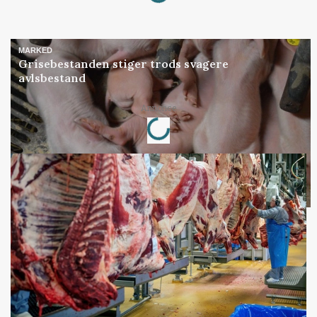
MARKED
Grisebestanden stiger trods svagere
avlsbestand
Loading...
Annonce