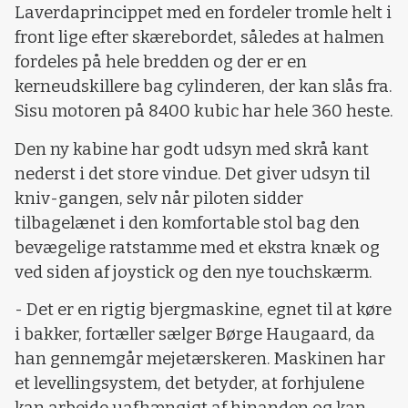
Laverdaprincippet med en fordeler tromle helt i
front lige efter skærebordet, således at halmen
fordeles på hele bredden og der er en
kerneudskillere bag cylinderen, der kan slås fra.
Sisu motoren på 8400 kubic har hele 360 heste.
Den ny kabine har godt udsyn med skrå kant
nederst i det store vindue. Det giver udsyn til
kniv-gangen, selv når piloten sidder
tilbagelænet i den komfortable stol bag den
bevægelige ratstamme med et ekstra knæk og
ved siden af joystick og den nye touchskærm.
- Det er en rigtig bjergmaskine, egnet til at køre
i bakker, fortæller sælger Børge Haugaard, da
han gennemgår mejetærskeren. Maskinen har
et levellingsystem, det betyder, at forhjulene
kan arbejde uafhængigt af hinanden og kan