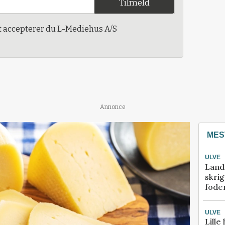
Tilmeld
t accepterer du L-Mediehus A/S
Annonce
MES
ULVE
Land
skrig
fode
ULVE
Lille