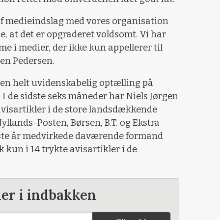
 af medieindslag med vores organisation
, at det er opgraderet voldsomt. Vi har
e i medier, der ikke kun appellerer til
gen Pedersen.
en helt uvidenskabelig optælling på
 I de sidste seks måneder har Niels Jørgen
avisartikler i de store landsdækkende
 Jyllands-Posten, Børsen, B.T. og Ekstra
dste år medvirkede daværende formand
un i 14 trykte avisartikler i de
der i indbakken