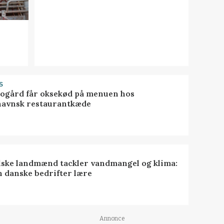
S
gård får oksekød på menuen hos
avnsk restaurantkæde
lske landmænd tackler vandmangel og klima:
n danske bedrifter lære
Annonce