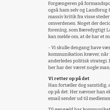
Forgængeren på formandspo
også ham selv og Landbrug &
massiv kritik fra visse steder 
omverdenen. Noget der decide
forening, som Bæredygtigt La
kan melde om, at de har et 
- Vi skulle dengang have væ
kommunikation kræver, når 
anderledes politisk strategi. 
her har der været nogle mang
Vi retter op på det
Han fortæller dog samtidig, at
op på det. Her nævner han e
email sender ud til medlemm
Til gengæld har kommunikati