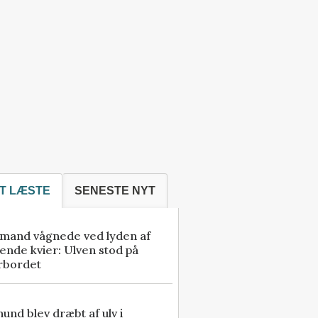
T LÆSTE
SENESTE NYT
mand vågnede ved lyden af
ende kvier: Ulven stod på
rbordet
 hund blev dræbt af ulv i