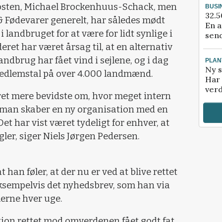
sten, Michael Brockenhuus-Schack, men
BUSI
32.5
 Fødevarer generelt, har således mødt
En a
i landbruget for at være for lidt synlige i
send
ret har været årsag til, at en alternativ
ndbrug har fået vind i sejlene, og i dag
PLAN
Ny s
medlemstal på over 4.000 landmænd.
Har 
verd
ret mere bevidste om, hvor meget intern
man skaber en ny organisation med en
Det har vist været tydeligt for enhver, at
ler, siger Niels Jørgen Pedersen.
 han føler, at der nu er ved at blive rettet
ksempelvis det nyhedsbrev, som han via
erne hver uge.
on rettet mod omverdenen fået godt fat.