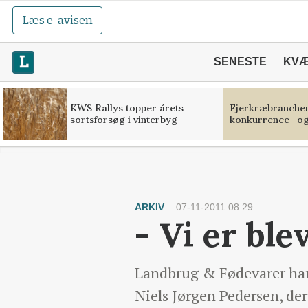
Læs e-avisen
SENESTE
KV
KWS Rallys topper årets
Fjerkræbranchen:
sortsforsøg i vinterbyg
konkurrence- og
ARKIV
07-11-2011 08:29
- Vi er bl
Landbrug & Fødevarer har g
Niels Jørgen Pedersen, de