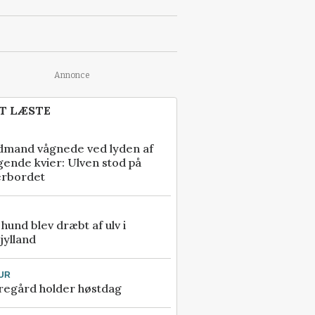
Annonce
T LÆSTE
dmand vågnede ved lyden af
gende kvier: Ulven stod på
erbordet
e hund blev dræbt af ulv i
jylland
UR
regård holder høstdag