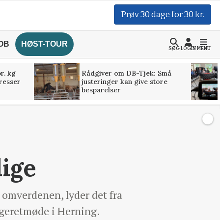
Prøv 30 dage for 30 kr.
OB
HØST-TOUR
SØG
LOGIN
MENU
r. kg
Rådgiver om DB-Tjek: Små
presser
justeringer kan give store
besparelser
lige
i omverdenen, lyder det fra
egeretmøde i Herning.