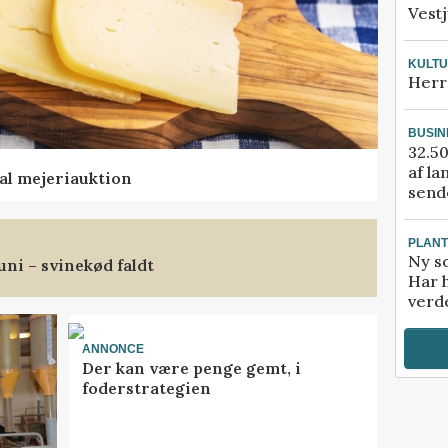
Vestj
KULT
Herr
BUSIN
32.50
af la
al mejeriauktion
sende
PLAN
Ny so
uni – svinekød faldt
Har 
verde
ANNONCE
Der kan være penge gemt, i
foderstrategien