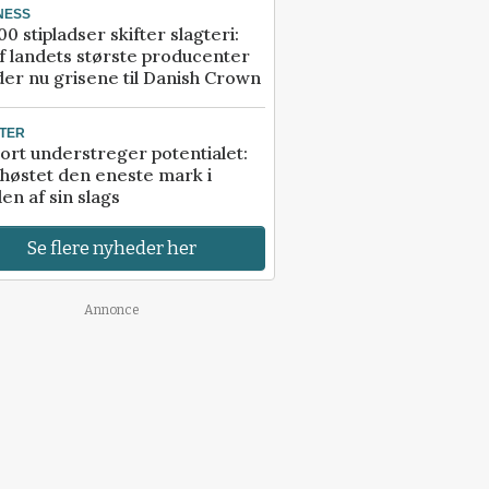
NESS
00 stipladser skifter slagteri:
f landets største producenter
er nu grisene til Danish Crown
TER
ort understreger potentialet:
høstet den eneste mark i
en af sin slags
Se flere nyheder her
Annonce