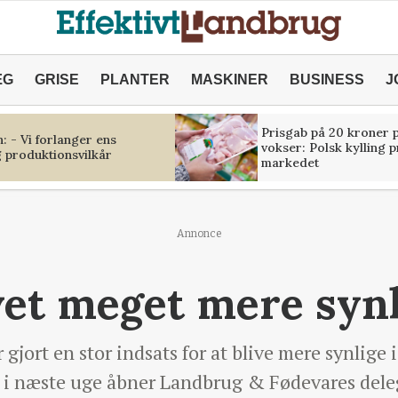
ÆG
GRISE
PLANTER
MASKINER
BUSINESS
J
Prisgab på 20 kroner p
 - Vi forlanger ens
vokser: Polsk kylling 
 produktionsvilkår
markedet
Annonce
evet meget mere syn
jort en stor indsats for at blive mere synlige 
r i næste uge åbner Landbrug & Fødevares del