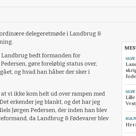
e ordinære delegeretmøde i Landbrug &
ning.
MES
vt Landbrug bedt formanden for
ULVE
Pedersen, gøre foreløbig status over,
Lan
skri
 gået, og hvad han håber der sker i
fod
ULVE
e, at vi ikke kom helt ud over rampen med
Lill
 erkender jeg blankt, og det har jeg
Vest
Niels Jørgen Pedersen, der inden han blev
ceformand, da Landbrug & Fødevarer blev
KULT
Her