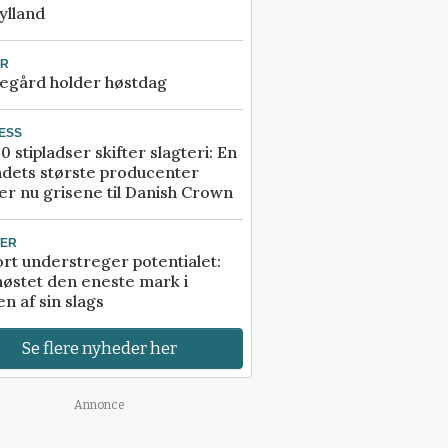
ylland
UR
egård holder høstdag
ESS
0 stipladser skifter slagteri: En
ndets største producenter
r nu grisene til Danish Crown
TER
rt understreger potentialet:
høstet den eneste mark i
n af sin slags
Se flere nyheder her
Annonce