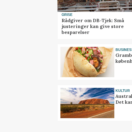
GRISE
Rådgiver om DB-Tjek: Små
justeringer kan give store
besparelser
BUSINES
Grambo
københ
KULTUR
Austra
Det ka