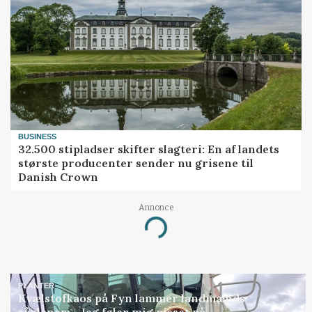
BUSINESS
32.500 stipladser skifter slagteri: En af landets
største producenter sender nu grisene til
Danish Crown
Annonce
Loading...
PLANTER
Kvælstofkaos på Fyn lammer landmænds
såplaner: - Jeg føler mig pisset på