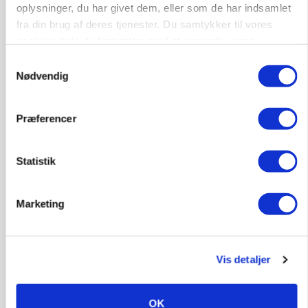
Leder til klimastald
oplysninger, du har givet dem, eller som de har indsamlet
fra din brug af deres tjenester. Du samtykker til vores
Klimastald
cookies, hvis du fortsætter med at anvende vores
hjemmeside.
Samtykkevalg
Nødvendig
9670, Løgstør
03. aug.
Præferencer
Statistik
Marketing
Vis detaljer
INDLAND
OK