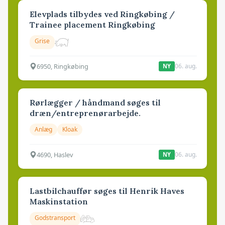
Elevplads tilbydes ved Ringkøbing /
Trainee placement Ringkøbing
Grise
6950, Ringkøbing
06. aug.
NY
Rørlægger / håndmand søges til
dræn/entreprenørarbejde.
Anlæg
Kloak
4690, Haslev
06. aug.
NY
Lastbilchauffør søges til Henrik Haves
Maskinstation
Godstransport