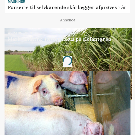
MASKINER
Forserie til selvkørende skårlægger afprøves i år
Annonce
ARRANGEMENT
Markvandring sætter fokus på elefantgræs
Annonce
Loading...