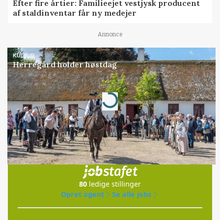
Efter fire årtier: Familieejet vestjysk producent
af staldinventar får ny medejer
Annonce
KULTUR
Herregård holder høstdag
Annonce
Loading...
Jobs
i samarbejde med
80
ledige stillinger
Opret agent
Se alle jobs