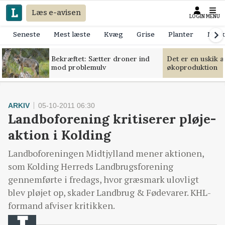
Læs e-avisen
LOGIN
MENU
Seneste
Mest læste
Kvæg
Grise
Planter
Mask
Bekræftet: Sætter droner ind
Det er en uskik 
mod problemulv
økoproduktion
ARKIV
05-10-2011 06:30
Landboforening kritiserer pløje-
aktion i Kolding
Landboforeningen Midtjylland mener aktionen,
som Kolding Herreds Landbrugsforening
gennemførte i fredags, hvor græsmark ulovligt
blev pløjet op, skader Landbrug & Fødevarer. KHL-
formand afviser kritikken.