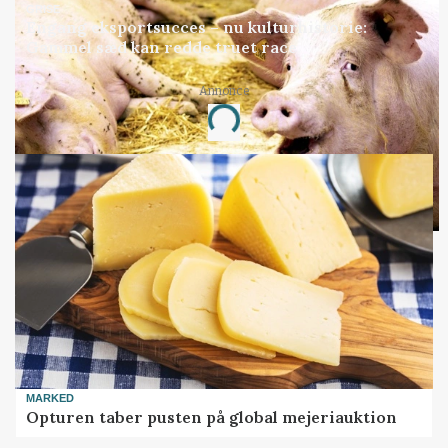
GRISE
Engang eksportsucces – nu kulturhistorie:
Gammel sæd kan redde truet race
Annonce
Loading...
MARKED
Opturen taber pusten på global mejeriauktion