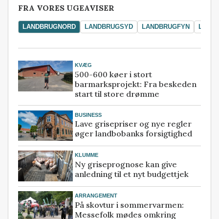
FRA VORES UGEAVISER
LANDBRUGNORD
LANDBRUGSYD
LANDBRUGFYN
LAND
KVÆG
500-600 køer i stort
barmarksprojekt: Fra beskeden
start til store drømme
BUSINESS
Lave grisepriser og nye regler
øger landbobanks forsigtighed
KLUMME
Ny griseprognose kan give
anledning til et nyt budgettjek
ARRANGEMENT
På skovtur i sommervarmen:
Messefolk mødes omkring