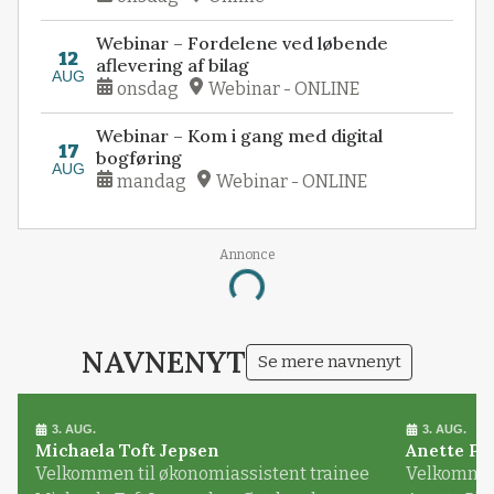
Webinar – Fordelene ved løbende
12
aflevering af bilag
AUG
onsdag
Webinar - ONLINE
Webinar – Kom i gang med digital
17
bogføring
AUG
mandag
Webinar - ONLINE
Annonce
Loading...
NAVNENYT
Se mere navnenyt
3. AUG.
3. AUG.
Michaela Toft Jepsen
Anette Pl
Velkommen til økonomiassistent trainee
Velkommen 