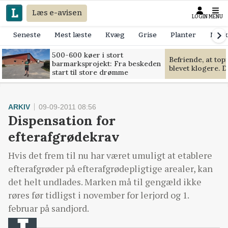
Læs e-avisen
LOGIN
MENU
Seneste
Mest læste
Kvæg
Grise
Planter
Mask
500-600 køer i stort
Befriende, at to
barmarksprojekt: Fra beskeden
blevet klogere. D
start til store drømme
ARKIV
09-09-2011 08:56
Dispensation for
efterafgrødekrav
Hvis det frem til nu har været umuligt at etablere
efterafgrøder på efterafgrødepligtige arealer, kan
det helt undlades. Marken må til gengæld ikke
røres før tidligst i november for lerjord og 1.
februar på sandjord.