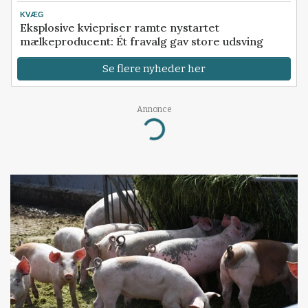
KVÆG
Eksplosive kviepriser ramte nystartet
mælkeproducent: Ét fravalg gav store udsving
Se flere nyheder her
Annonce
Loading...