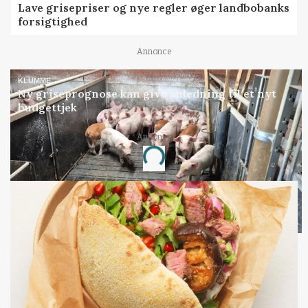
Lave grisepriser og nye regler øger landbobanks
forsigtighed
Annonce
KLUMME
Ny griseprognose kan give anledning til et nyt
budgettjek
Annonce
Loading...