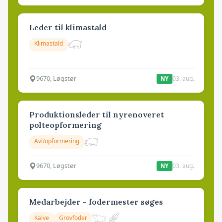
Leder til klimastald
Klimastald
9670, Løgstør
03. aug.
NY
Produktionsleder til nyrenoveret
polteopformering
Avl/opformering
9670, Løgstør
03. aug.
NY
Medarbejder - fodermester søges
Kalve
Grovfoder