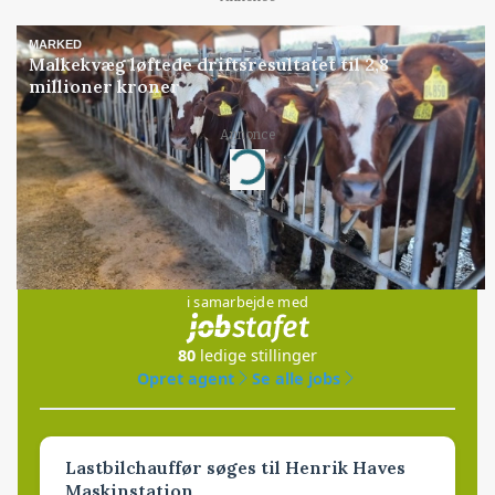
MARKED
Malkekvæg løftede driftsresultatet til 2,8
millioner kroner
Annonce
Loading...
Jobs
i samarbejde med
80
ledige stillinger
Opret agent
Se alle jobs
Lastbilchauffør søges til Henrik Haves
Maskinstation