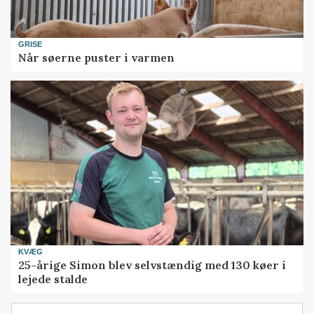
GRISE
Når søerne puster i varmen
KVÆG
25-årige Simon blev selvstændig med 130 køer i
lejede stalde