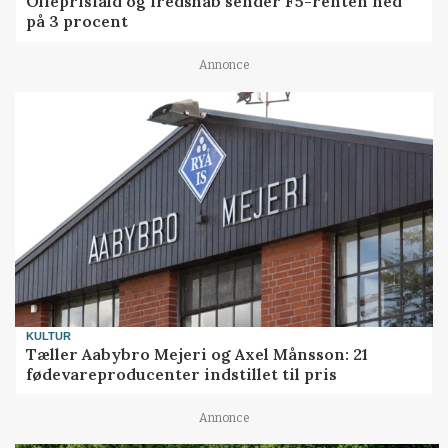
Olieprisfald og fredshåb sender F5-renten ned
på 3 procent
Annonce
KULTUR
Tæller Aabybro Mejeri og Axel Månsson: 21
fødevareproducenter indstillet til pris
Annonce