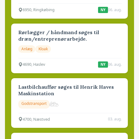
6950, Ringkøbing
06. aug.
NY
Rørlægger / håndmand søges til
dræn/entreprenørarbejde.
Anlæg
Kloak
4690, Haslev
06. aug.
NY
Lastbilchauffør søges til Henrik Haves
Maskinstation
Godstransport
4700, Næstved
03. aug.