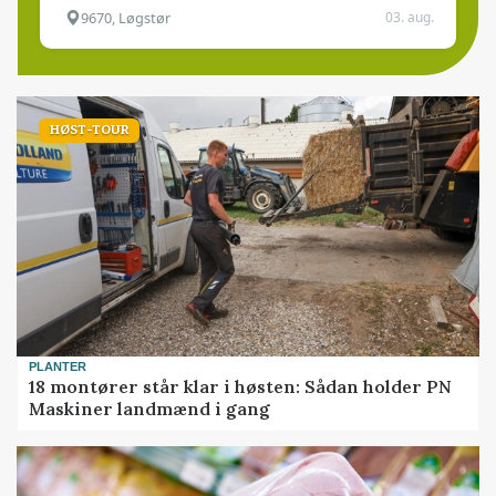
9670, Løgstør
03. aug.
HØST-TOUR
PLANTER
18 montører står klar i høsten: Sådan holder PN
Maskiner landmænd i gang