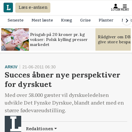
Læs e-avisen
LOGIN
MENU
Seneste
Mest læste
Kvæg
Grise
Planter
Mask
Prisgab på 20 kroner pr. kg
Rådgiver om DB-
vokser: Polsk kylling presser
give store bespa
markedet
ARKIV
21-06-2011 06:30
Succes åbner nye perspektiver
for dyrskuet
Med over 58.000 gæster vil dyrskueledelsen
udvikle Det Fynske Dyrskue, blandt andet med en
større fødevareudstilling.
Redaktionen