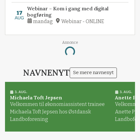
Webinar – Kom i gang med digital
17
bogføring
AUG
mandag
Webinar - ONLINE
Annonce
Loading...
NAVNENYT
Se mere navnenyt
3. AUG.
3. AUG.
Michaela Toft Jepsen
Anette Pl
Velkommen til økonomiassistent trainee
Velkommen 
Michaela Toft Jepsen hos Østdansk
Anette Pl
Landboforening
Landbofor