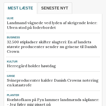
MEST LÆSTE
SENESTE NYT
ULVE
Landmand vågnede ved lyden af skrigende kvier:
Ulven stod på foderbordet
BUSINESS
32.500 stipladser skifter slagteri: En af landets
største producenter sender nu grisene til Danish
Crown
KULTUR
Herregård holder høstdag
GRISE
Svineproducenter kalder Danish Crowns notering
en katastrofe
PLANTER
Kvælstofkaos på Fyn lammer landmænds såplaner:
- Jeg føler mig pisset på