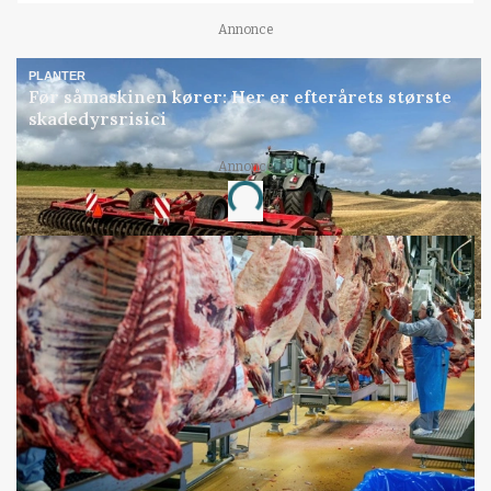
Annonce
PLANTER
Før såmaskinen kører: Her er efterårets største
skadedyrsrisici
Annonce
Loading...