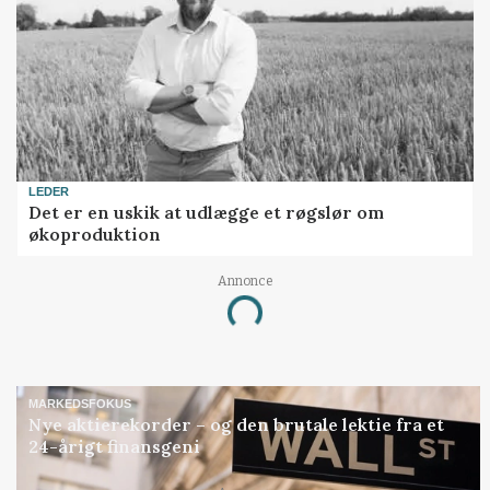
LEDER
Det er en uskik at udlægge et røgslør om
økoproduktion
Annonce
Loading...
MARKEDSFOKUS
Nye aktierekorder – og den brutale lektie fra et
24-årigt finansgeni