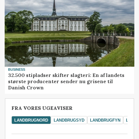
BUSINESS
32.500 stipladser skifter slagteri: En af landets
største producenter sender nu grisene til
Danish Crown
FRA VORES UGEAVISER
LANDBRUGNORD
LANDBRUGSYD
LANDBRUGFYN
LAND