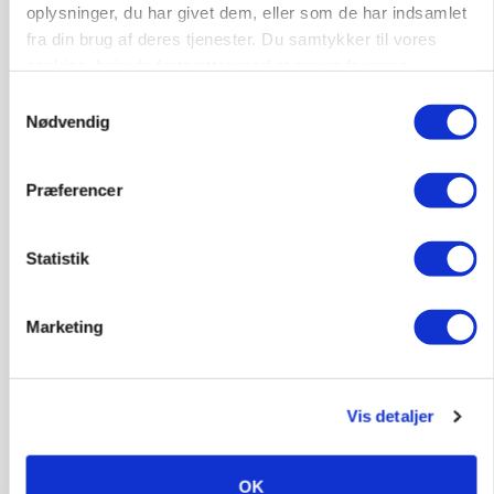
oplysninger, du har givet dem, eller som de har indsamlet
fra din brug af deres tjenester. Du samtykker til vores
cookies, hvis du fortsætter med at anvende vores
GRISE
hjemmeside.
Rådgiver om DB-Tjek: Små justeringer kan give
Samtykkevalg
store besparelser
Nødvendig
Annonce
Loading...
Præferencer
Statistik
Marketing
Vis detaljer
OK