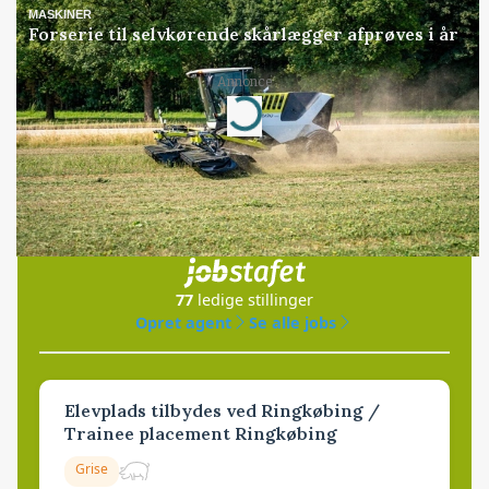
MASKINER
Forserie til selvkørende skårlægger afprøves i år
Annonce
Loading...
Jobs
i samarbejde med
77
ledige stillinger
Opret agent
Se alle jobs
Elevplads tilbydes ved Ringkøbing /
Trainee placement Ringkøbing
Grise