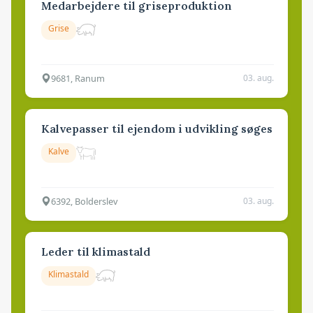
Medarbejdere til griseproduktion
Grise
9681, Ranum
03. aug.
Kalvepasser til ejendom i udvikling søges
Kalve
6392, Bolderslev
03. aug.
Leder til klimastald
Klimastald