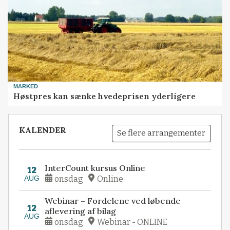
MARKED
Høstpres kan sænke hvedeprisen yderligere
KALENDER
Se flere arrangementer
InterCount kursus Online
12
AUG
onsdag
Online
Webinar – Fordelene ved løbende
12
aflevering af bilag
AUG
onsdag
Webinar - ONLINE