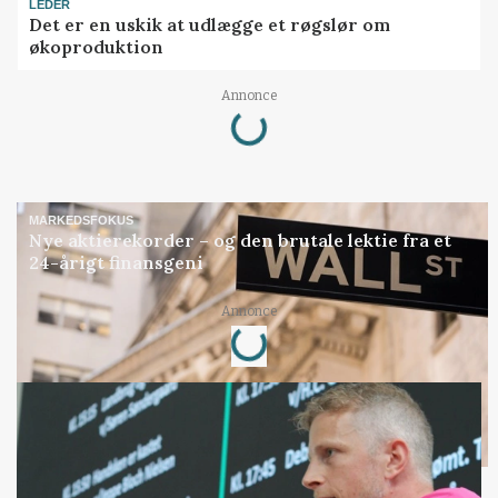
LEDER
Det er en uskik at udlægge et røgslør om
økoproduktion
Loading...
Annonce
MARKEDSFOKUS
Nye aktierekorder – og den brutale lektie fra et
24-årigt finansgeni
Loading...
Annonce