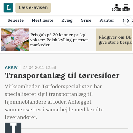
Læs e-avisen
LOGIN
MENU
Seneste
Mest læste
Kvæg
Grise
Planter
Mask
Prisgab på 20 kroner pr. kg
Rådgiver om DB-
vokser: Polsk kylling presser
give store bespa
markedet
ARKIV
27-04-2011 12:58
Transportanlæg til tørresiloer
Virksomheden Tørfoderspecialisten har
specialiseret sig i transportanlæg til
hjemmeblandere af foder. Anlægget
sammensættes i samarbejde med kendte
leverandører.