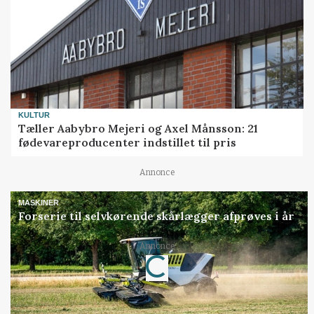
KULTUR
Tæller Aabybro Mejeri og Axel Månsson: 21
fødevareproducenter indstillet til pris
Annonce
MASKINER
Forserie til selvkørende skårlægger afprøves i år
Loading...
Annonce