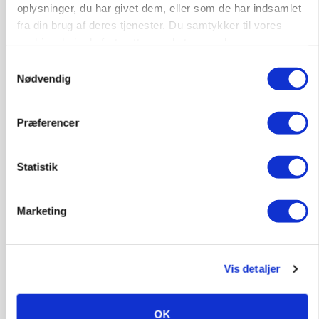
oplysninger, du har givet dem, eller som de har indsamlet
fra din brug af deres tjenester. Du samtykker til vores
cookies, hvis du fortsætter med at anvende vores
hjemmeside.
Samtykkevalg
Nødvendig
Præferencer
Statistik
KVÆG
Snart kan man søge tilskud til naturprojekter
Marketing
Annonce
PLANTER
Før såmaskinen kører: Her er efterårets største
Vis detaljer
skadedyrsrisici
Loading...
Annonce
OK