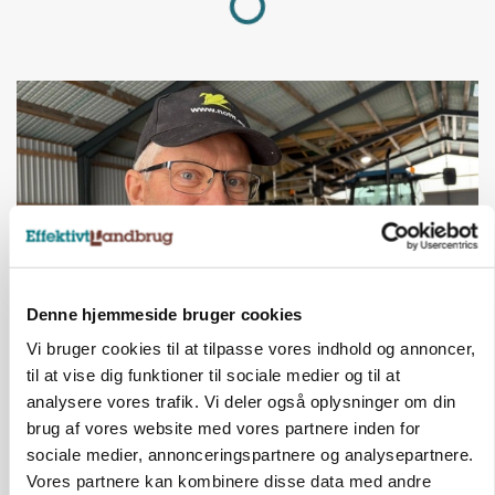
Denne hjemmeside bruger cookies
Vi bruger cookies til at tilpasse vores indhold og annoncer,
POLITIK
»Nu stopper I«: Landbrugsdebattør og
til at vise dig funktioner til sociale medier og til at
protestgruppe vil demonstrere mod ny
analysere vores trafik. Vi deler også oplysninger om din
gødskningslov
brug af vores website med vores partnere inden for
sociale medier, annonceringspartnere og analysepartnere.
Annonce
Vores partnere kan kombinere disse data med andre