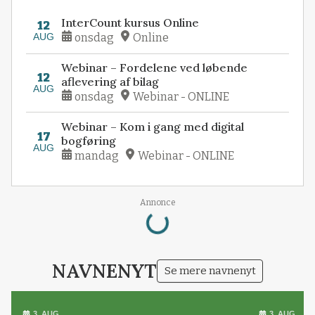
InterCount kursus Online
12
AUG
onsdag
Online
Webinar – Fordelene ved løbende
12
aflevering af bilag
AUG
onsdag
Webinar - ONLINE
Webinar – Kom i gang med digital
17
bogføring
AUG
mandag
Webinar - ONLINE
Loading...
Annonce
NAVNENYT
Se mere navnenyt
3. AUG.
3. AUG.