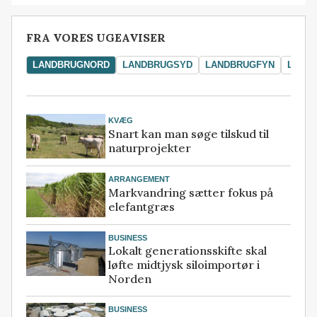
FRA VORES UGEAVISER
LANDBRUGNORD
LANDBRUGSYD
LANDBRUGFYN
LAND
KVÆG
Snart kan man søge tilskud til
naturprojekter
ARRANGEMENT
Markvandring sætter fokus på
elefantgræs
BUSINESS
Lokalt generationsskifte skal
løfte midtjysk siloimportør i
Norden
BUSINESS