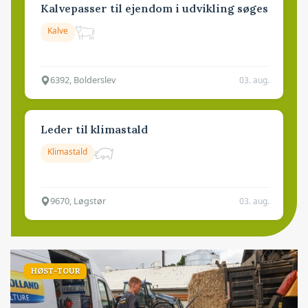
Kalvepasser til ejendom i udvikling søges
Kalve
6392, Bolderslev
03. aug.
Leder til klimastald
Klimastald
9670, Løgstør
03. aug.
HØST-TOUR