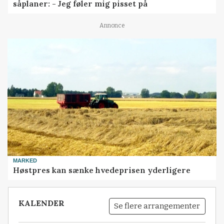
såplaner: - Jeg føler mig pisset på
Annonce
MARKED
Høstpres kan sænke hvedeprisen yderligere
KALENDER
Se flere arrangementer