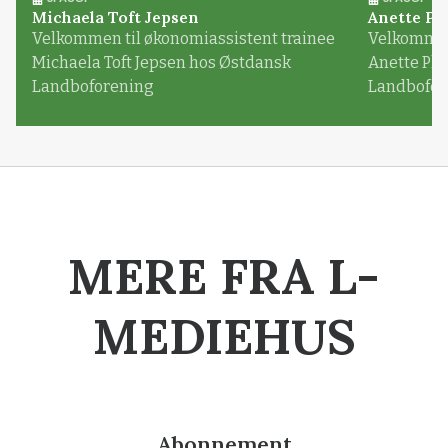
Michaela Toft Jepsen
Anette Pl
Velkommen til økonomiassistent trainee
Velkommen 
Michaela Toft Jepsen hos Østdansk
Anette Pl
Landboforening
Landbofor
MERE FRA L-
MEDIEHUS
Abonnement