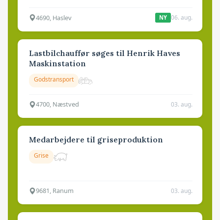
4690, Haslev
06. aug.
NY
Lastbilchauffør søges til Henrik Haves
Maskinstation
Godstransport
4700, Næstved
03. aug.
Medarbejdere til griseproduktion
Grise
9681, Ranum
03. aug.