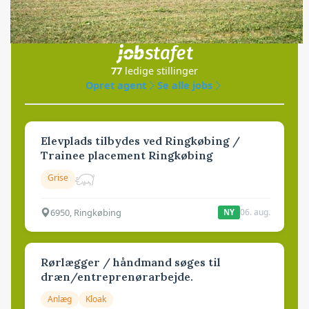
Jobs
i samarbejde med
77
ledige stillinger
Opret agent
Se alle jobs
Elevplads tilbydes ved Ringkøbing /
Trainee placement Ringkøbing
Grise
6950, Ringkøbing
06. aug.
NY
Rørlægger / håndmand søges til
dræn/entreprenørarbejde.
Anlæg
Kloak