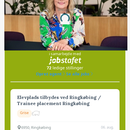
Annonce
Loading...
Jobs
i samarbejde med
72
ledige stillinger
Opret agent
Se alle jobs
Elevplads tilbydes ved Ringkøbing /
Trainee placement Ringkøbing
Grise
6950, Ringkøbing
06. aug.