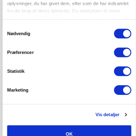
CAP-I-DANMARK
oplysninger, du har givet dem, eller som de har indsamlet
Fjerkræbranchen: - Vi forlanger ens
fra din brug af deres tjenester. Du samtykker til vores
konkurrence- og produktionsvilkår
cookies, hvis du fortsætter med at anvende vores
Loading...
hjemmeside.
Annonce
Samtykkevalg
Nødvendig
Præferencer
Statistik
Marketing
Vis detaljer
MARKEDSFOKUS
OK
Prisgab på 20 kroner pr. kg vokser: Polsk kylling