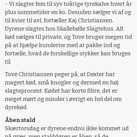
- Vi slagter fem til syv toårige tyrekalve hvert år
plus sommetider en ko. Desuden sælger vi af og
til kvier til avl, fortæller Kaj Christiansen.
Dyrene slagtes hos Skallebølle Slagtehus. Alt
kød sælges til private, og Tove bruger megen tid
på at hjælpe kunderne med at pakke ind og
fortælle, hvad de forskellige stykker kan bruges
til.
Tove Christiansen peger på, at Dexter har
magert kød, små knogler og dermed en høj
slagteprocent. Kødet har korte fibre, det er
meget mørt og minder i øvrigt en hel del om
dyrekød.
Åben stald
Skærtorsdag er dyrene endnu ikke kommet ud
på græs, men stalddøren er åben, så de