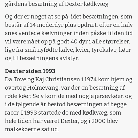
gårdens besætning af Dexter kødkvæg.
Og der er noget at se på, idet besætningen, som
består af 14 moderdyr plus opdræt, efter en halv
snes ventede kælvninger inden påske til den tid
vil være nået op på godt 40 dyr i alle størrelser,
lige fra små nyfødte kalve, kvier, tyrekalve, køer
og til besætningens avlstyr.
Dexter siden 1993
Da Tove og Kaj Christiansen i 1974 kom hjem og
overtog Holmevang, var der en besætning af
røde køer. Selv kom de med nogle jerseykøer, og
i de følgende år bestod besætningen af begge
racer. I 1993 startede de med kødkvæg, som
hele tiden har været Dexter, og i 2000 blev
malkekøerne sat ud.