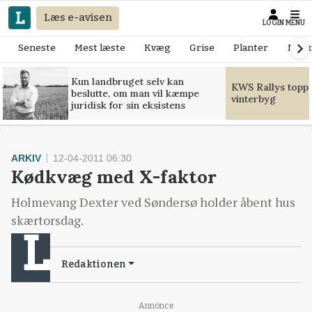
Læs e-avisen
LOGIN
MENU
Seneste
Mest læste
Kvæg
Grise
Planter
Mask
Kun landbruget selv kan
KWS Rallys toppe
beslutte, om man vil kæmpe
vinterbyg
juridisk for sin eksistens
ARKIV
12-04-2011 06:30
Kødkvæg med X-faktor
Holmevang Dexter ved Søndersø holder åbent hus
skærtorsdag.
Redaktionen
Annonce