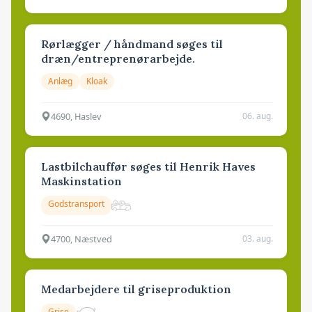
Rørlægger / håndmand søges til
dræn/entreprenørarbejde.
Anlæg
Kloak
4690, Haslev
06. aug.
Lastbilchauffør søges til Henrik Haves
Maskinstation
Godstransport
4700, Næstved
03. aug.
Medarbejdere til griseproduktion
Grise