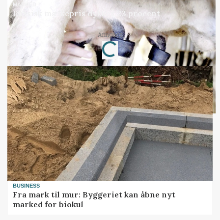
MARKED
Russisk mælkepris dykker 23 procent
Loading...
Annonce
BUSINESS
Fra mark til mur: Byggeriet kan åbne nyt
marked for biokul