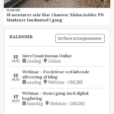
PLANTER
18 montører står klar i høsten: Sådan holder PN
Maskiner landmænd i gang
KALENDER
Se flere arrangementer
InterCount kursus Online
12
AUG
onsdag
Online
Webinar – Fordelene ved løbende
12
aflevering af bilag
AUG
onsdag
Webinar - ONLINE
Webinar – Kom i gang med digital
17
bogføring
AUG
mandag
Webinar - ONLINE