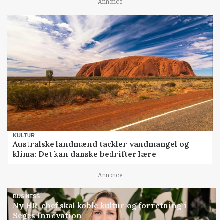
Annonce
KULTUR
Australske landmænd tackler vandmangel og
klima: Det kan danske bedrifter lære
Annonce
BUSINESS
Ny HR-chef skal koble kultur og forretning i
Seges Innovation