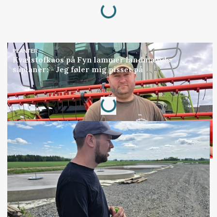
Loading...
PLANTER
Kvælstofkaos på Fyn lammer landmænds
såplaner: - Jeg føler mig pisset på
Loading...
Annonce