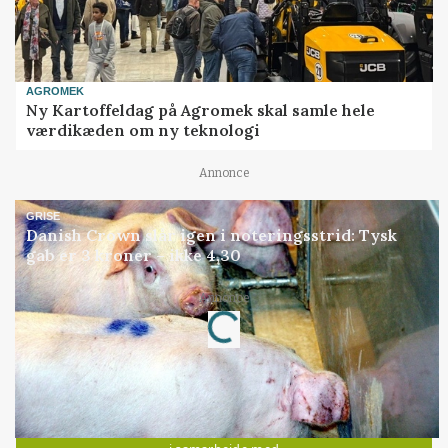
AGROMEK
Ny Kartoffeldag på Agromek skal samle hele
værdikæden om ny teknologi
Annonce
GRISE
Danish Crown slår igen i noteringsstrid: Tysk
gab er 3 kroner – ikke 4,30
Loading...
Annonce
Jobs