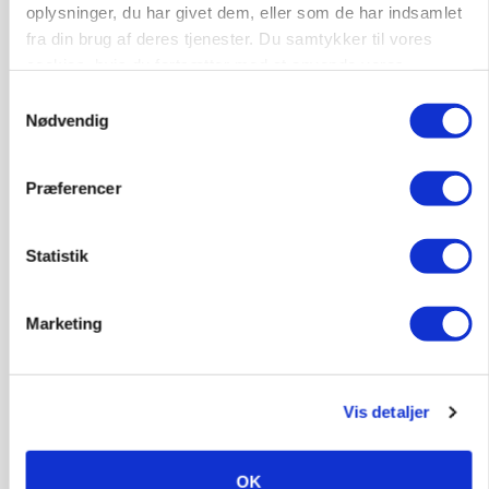
oplysninger, du har givet dem, eller som de har indsamlet
økoproduktion
fra din brug af deres tjenester. Du samtykker til vores
cookies, hvis du fortsætter med at anvende vores
HØST-TOUR
hjemmeside.
Samtykkevalg
Nødvendig
Præferencer
Statistik
PLANTER
Marketing
På døgnvagt i høsten
Loading...
Annonce
Vis detaljer
OK