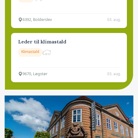
6392, Bolderslev
03. aug.
Leder til klimastald
Klimastald
9670, Løgstør
03. aug.