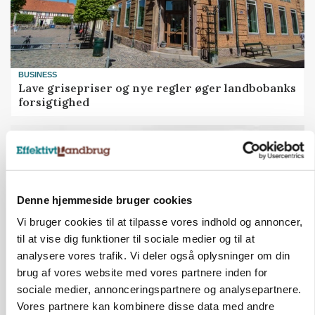
BUSINESS
Lave grisepriser og nye regler øger landbobanks
forsigtighed
Denne hjemmeside bruger cookies
Vi bruger cookies til at tilpasse vores indhold og annoncer,
til at vise dig funktioner til sociale medier og til at
analysere vores trafik. Vi deler også oplysninger om din
brug af vores website med vores partnere inden for
sociale medier, annonceringspartnere og analysepartnere.
LEDER
Vores partnere kan kombinere disse data med andre
Det er en uskik at udlægge et røgslør om