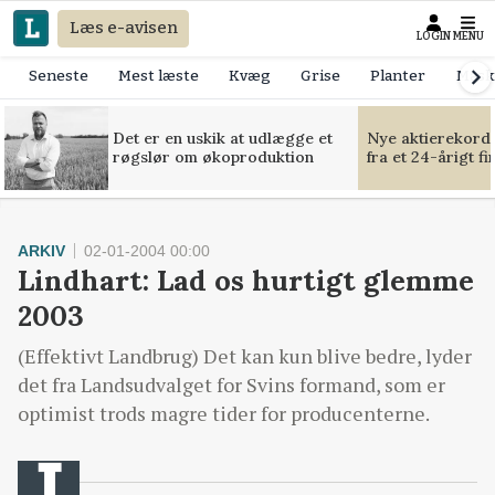
Læs e-avisen
LOGIN
MENU
Seneste
Mest læste
Kvæg
Grise
Planter
Mask
Det er en uskik at udlægge et
Nye aktierekorde
røgslør om økoproduktion
fra et 24-årigt f
ARKIV
02-01-2004 00:00
Lindhart: Lad os hurtigt glemme
2003
(Effektivt Landbrug) Det kan kun blive bedre, lyder
det fra Landsudvalget for Svins formand, som er
optimist trods magre tider for producenterne.