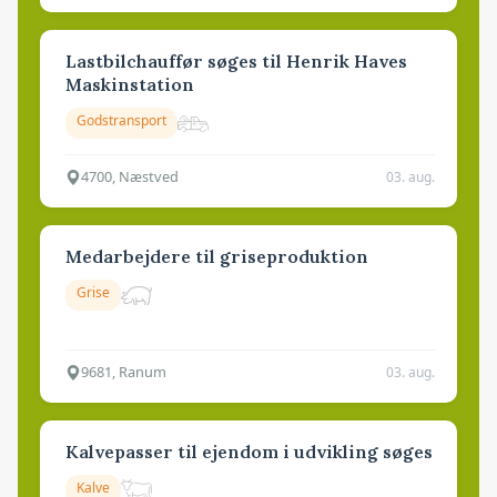
Lastbilchauffør søges til Henrik Haves
Maskinstation
Godstransport
4700, Næstved
03. aug.
Medarbejdere til griseproduktion
Grise
9681, Ranum
03. aug.
Kalvepasser til ejendom i udvikling søges
Kalve