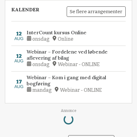
KALENDER
Se flere arrangementer
InterCount kursus Online
12
AUG
onsdag
Online
Webinar – Fordelene ved løbende
12
aflevering af bilag
AUG
onsdag
Webinar - ONLINE
Webinar – Kom i gang med digital
17
bogføring
AUG
mandag
Webinar - ONLINE
Loading...
Annonce