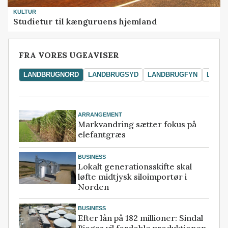
KULTUR
Studietur til kænguruens hjemland
FRA VORES UGEAVISER
LANDBRUGNORD
LANDBRUGSYD
LANDBRUGFYN
LAND
ARRANGEMENT
Markvandring sætter fokus på
elefantgræs
BUSINESS
Lokalt generationsskifte skal
løfte midtjysk siloimportør i
Norden
BUSINESS
Efter lån på 182 millioner: Sindal
Biogas vil fordoble produktionen