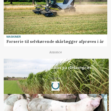
MASKINER
Forserie til selvkørende skårlægger afprøves i år
Annonce
ARRANGEMENT
Markvandring sætter fokus på elefantgræs
Loading...
Annonce