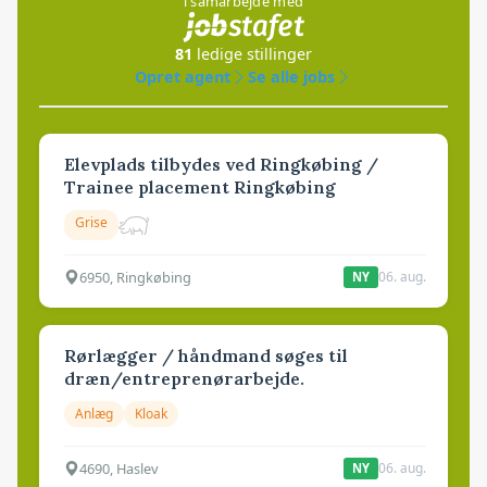
i samarbejde med
81
ledige stillinger
Opret agent
Se alle jobs
Elevplads tilbydes ved Ringkøbing /
Trainee placement Ringkøbing
Grise
6950, Ringkøbing
06. aug.
NY
Rørlægger / håndmand søges til
dræn/entreprenørarbejde.
Anlæg
Kloak
4690, Haslev
06. aug.
NY