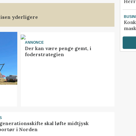
Herr
isen yderligere
BUSIN
Konk
mask
ANNONCE
Der kan være penge gemt, i
foderstrategien
S
generationsskifte skal løfte midtjysk
portør i Norden