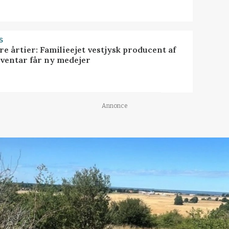
S
ire årtier: Familieejet vestjysk producent af
nventar får ny medejer
Annonce