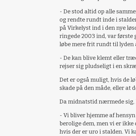
- De stod altid op alle sammen
og rendte rundt inde i stalde
på Virkelyst ind i den nye løs
ringede 2003 ind, var første
løbe mere frit rundt til lyden
- De kan blive klemt eller træ
rejser sig pludseligt i en skr
Det er også muligt, hvis de l
skade på den måde, eller at 
Da midnatstid nærmede sig, 
- Vi bliver hjemme af hensyn t
berolige dem, men vi er ikke 
hvis der er uro i stalden. Vi 