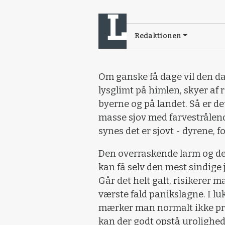
Redaktionen
Om ganske få dage vil den d
lysglimt på himlen, skyer af 
byerne og på landet. Så er de
masse sjov med farvestrålende
synes det er sjovt - dyrene, f
Den overraskende larm og de 
kan få selv den mest sindige 
Går det helt galt, risikerer m
værste fald panikslagne. I lu
mærker man normalt ikke pro
kan der godt opstå urolighed