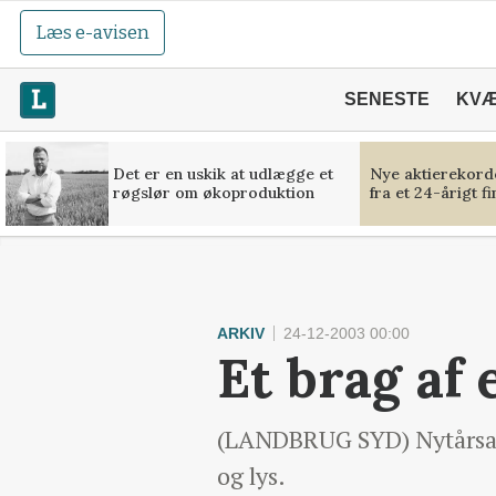
Læs e-avisen
SENESTE
KV
Det er en uskik at udlægge et
Nye aktierekorde
røgslør om økoproduktion
fra et 24-årigt f
ARKIV
24-12-2003 00:00
Et brag af 
(LANDBRUG SYD) Nytårsaft
og lys.