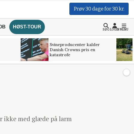
Prøv 30 dage for 30 kr.
OB
HØST-TOUR
SØG
LOGIN
MENU
Svineproducenter kalder
Danish Crowns pris en
katastrofe
r ikke med glæde på larm