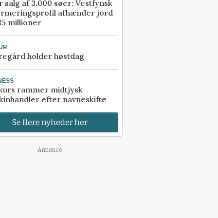
r salg af 3.000 søer: Vestfynsk
rmeringsprofil afhænder jord
85 millioner
UR
regård holder høstdag
NESS
kurs rammer midtjysk
inhandler efter navneskifte
Se flere nyheder her
Annonce