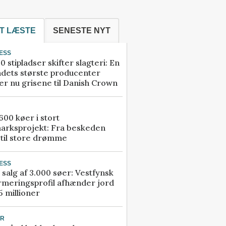
T LÆSTE
SENESTE NYT
ESS
0 stipladser skifter slagteri: En
ndets største producenter
r nu grisene til Danish Crown
00 køer i stort
arksprojekt: Fra beskeden
 til store drømme
ESS
 salg af 3.000 søer: Vestfynsk
rmeringsprofil afhænder jord
5 millioner
UR