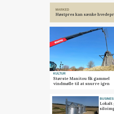
MARKED
Høstpres kan sænke hvedepr
KULTUR
Største Manitou fik gammel
vindmølle til at snurre igen
BUSINES
Lokalt 
siloim