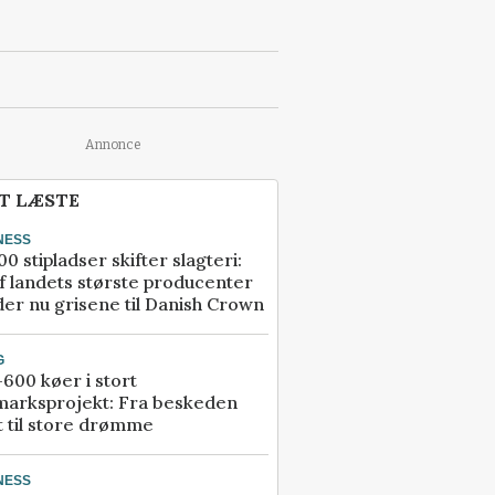
Annonce
T LÆSTE
NESS
00 stipladser skifter slagteri:
f landets største producenter
er nu grisene til Danish Crown
G
600 køer i stort
marksprojekt: Fra beskeden
t til store drømme
NESS