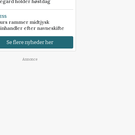
egård holder høstdag
ESS
urs rammer midtjysk
inhandler efter navneskifte
Se flere nyheder her
Annonce