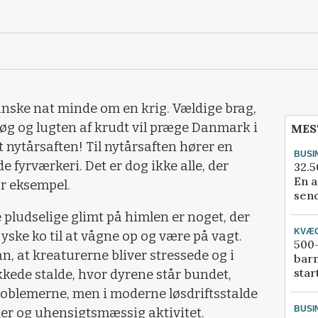
anske nat minde om en krig. Vældige brag,
røg og lugten af krudt vil præge Danmark i
MES
t nytårsaften! Til nytårsaften hører en
BUSI
 fyrværkeri. Det er dog ikke alle, der
32.5
En a
or eksempel.
send
pludselige glimt på himlen er noget, der
KVÆ
jyske ko til at vågne op og være på vagt.
500-
an, at kreaturerne bliver stressede og i
bar
star
kkede stalde, hvor dyrene står bundet,
blemerne, men i moderne løsdriftsstalde
BUSI
er og uhensigtsmæssig aktivitet.