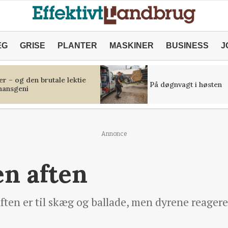
ÆG
GRISE
PLANTER
MASKINER
BUSINESS
J
r – og den brutale lektie
På døgnvagt i høsten
inansgeni
Annonce
en aften
en er til skæg og ballade, men dyrene reagere