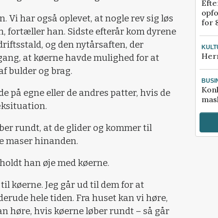
Efte
opfo
. Vi har også oplevet, at nogle rev sig løs
for 
n, fortæller han. Sidste efterår kom dyrene
driftsstald, og den nytårsaften, der
KULT
Her
 gang, at køerne havde mulighed for at
 af bulder og brag.
BUSI
Kon
de på egne eller de andres patter, hvis de
mask
æksituation.
øber rundt, at de glider og kommer til
de maser hinanden.
holdt han øje med køerne.
il køerne. Jeg går ud til dem for at
derude hele tiden. Fra huset kan vi høre,
kan høre, hvis køerne løber rundt – så går