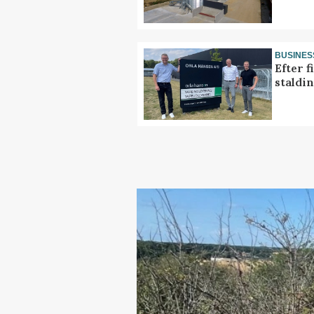
BUSINES
Efter f
staldi