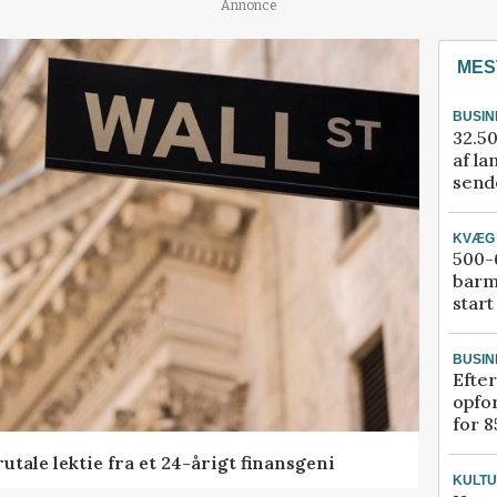
Annonce
MES
BUSIN
32.50
af la
sende
KVÆG
500-6
barm
start
BUSIN
Efter
opfo
for 8
tale lektie fra et 24-årigt finansgeni
KULT