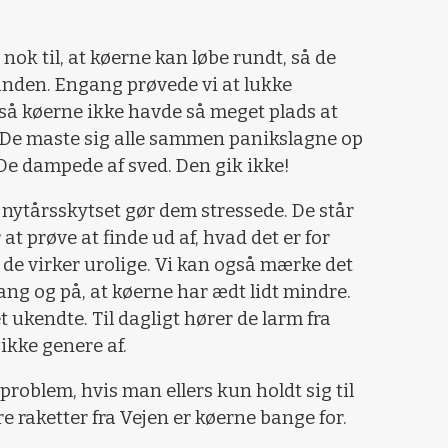
s nok til, at køerne kan løbe rundt, så de
anden. Engang prøvede vi at lukke
så køerne ikke havde så meget plads at
t. De maste sig alle sammen panikslagne op
. De dampede af sved. Den gik ikke!
 nytårsskytset gør dem stressede. De står
 at prøve at finde ud af, hvad det er for
 de virker urolige. Vi kan også mærke det
ng og på, at køerne har ædt lidt mindre.
t ukendte. Til dagligt hører de larm fra
 ikke genere af.
t problem, hvis man ellers kun holdt sig til
re raketter fra Vejen er køerne bange for.