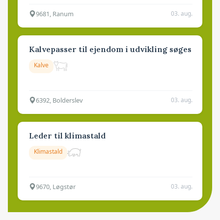
9681, Ranum
03. aug.
Kalvepasser til ejendom i udvikling søges
Kalve
6392, Bolderslev
03. aug.
Leder til klimastald
Klimastald
9670, Løgstør
03. aug.