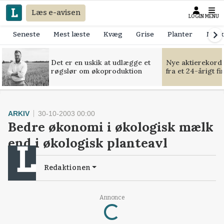
Læs e-avisen
LOGIN
MENU
Seneste
Mest læste
Kvæg
Grise
Planter
Mask
Det er en uskik at udlægge et
Nye aktierekorde
røgslør om økoproduktion
fra et 24-årigt f
ARKIV
30-10-2003 00:00
Bedre økonomi i økologisk mælk
end i økologisk planteavl
Redaktionen
Loading...
Annonce