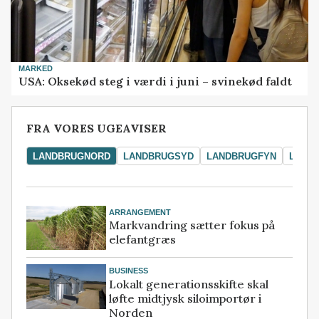
MARKED
USA: Oksekød steg i værdi i juni – svinekød faldt
FRA VORES UGEAVISER
LANDBRUGNORD
LANDBRUGSYD
LANDBRUGFYN
LAND
ARRANGEMENT
Markvandring sætter fokus på
elefantgræs
BUSINESS
Lokalt generationsskifte skal
løfte midtjysk siloimportør i
Norden