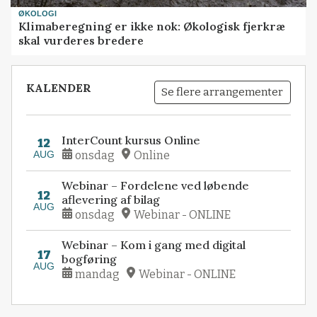
ØKOLOGI
Klimaberegning er ikke nok: Økologisk fjerkræ
skal vurderes bredere
KALENDER
Se flere arrangementer
InterCount kursus Online
12
AUG
onsdag
Online
Webinar – Fordelene ved løbende
12
aflevering af bilag
AUG
onsdag
Webinar - ONLINE
Webinar – Kom i gang med digital
17
bogføring
AUG
mandag
Webinar - ONLINE