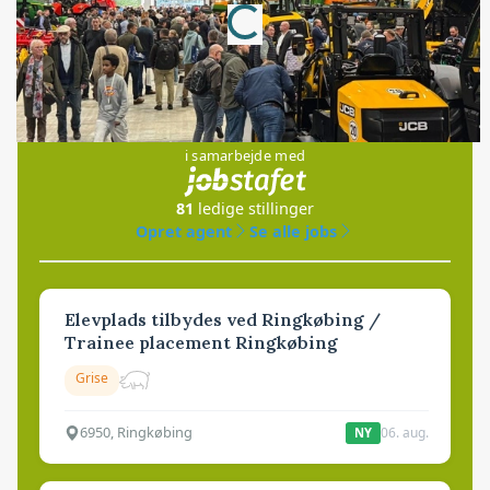
Jobs
i samarbejde med
81
ledige stillinger
Opret agent
Se alle jobs
Elevplads tilbydes ved Ringkøbing /
Trainee placement Ringkøbing
Grise
6950, Ringkøbing
06. aug.
NY