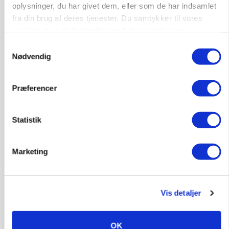
Annonce
oplysninger, du har givet dem, eller som de har indsamlet
Loading...
fra din brug af deres tjenester. Du samtykker til vores
cookies, hvis du fortsætter med at anvende vores
hjemmeside.
Samtykkevalg
Nødvendig
Præferencer
Statistik
Marketing
MARKED
Grisenoteringen står stille
Vis detaljer
OK