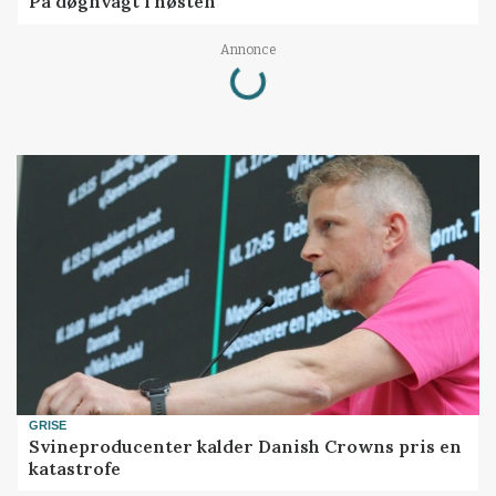
På døgnvagt i høsten
Annonce
Loading...
GRISE
Svineproducenter kalder Danish Crowns pris en
katastrofe