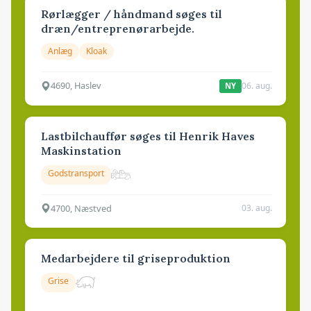
Rørlægger / håndmand søges til
dræn/entreprenørarbejde.
Anlæg
Kloak
4690, Haslev
06. aug.
NY
Lastbilchauffør søges til Henrik Haves
Maskinstation
Godstransport
4700, Næstved
03. aug.
Medarbejdere til griseproduktion
Grise