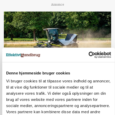
Annonce
Denne hjemmeside bruger cookies
MASKINER
Forserie til selvkørende skårlægger afprøves i år
Vi bruger cookies til at tilpasse vores indhold og annoncer,
til at vise dig funktioner til sociale medier og til at
Annonce
analysere vores trafik. Vi deler også oplysninger om din
brug af vores website med vores partnere inden for
ARRANGEMENT
Markvandring sætter fokus på elefantgræs
sociale medier, annonceringspartnere og analysepartnere.
Vores partnere kan kombinere disse data med andre