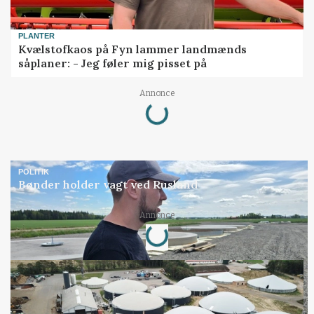
PLANTER
Kvælstofkaos på Fyn lammer landmænds
såplaner: - Jeg føler mig pisset på
Annonce
Loading...
POLITIK
Bønder holder vagt ved Rusland
Annonce
Loading...