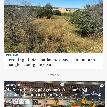
INDLAND
Fredning binder landmands jord – kommunen
mangler stadig plejeplan
Annonce
AGROMEK
Ny Kartoffeldag på Agromek skal samle hele
værdikæden om ny teknologi
Loading...
Annonce