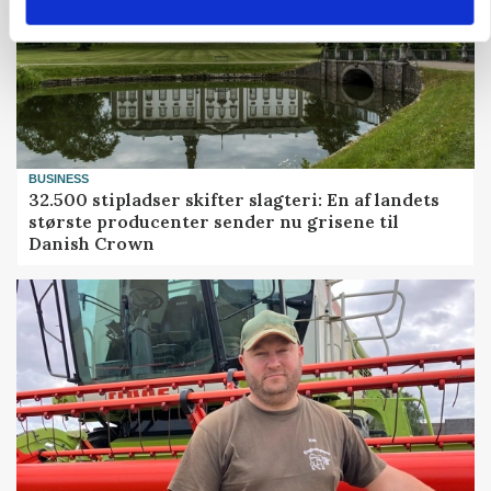
BUSINESS
32.500 stipladser skifter slagteri: En af landets
største producenter sender nu grisene til
Danish Crown