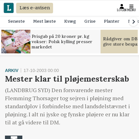
Læs e-avisen
LOGIN
MENU
Seneste
Mest læste
Kvæg
Grise
Planter
Mask
Prisgab på 20 kroner pr. kg
Rådgiver om DB-
vokser: Polsk kylling presser
give store bespa
markedet
ARKIV
17-10-2003 00:00
Mester klar til pløjemesterskab
(LANDBRUG SYD) Den forsvarende mester
Flemming Thorsager tog sejren i pløjning med
standardplov i forbindelse med landsdelstævnet i
pløjning. I alt ni jyske og fynske pløjere er nu klar
til at gå videre til DM.