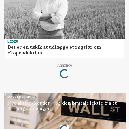
LEDER
Det er en uskik at udlægge et røgslør om
økoproduktion
Loading...
Annonce
MARKEDSFOKUS
Nye aktierekorder – og den brutale lektie fra et
24-årigt finansgeni
Loading...
Annonce