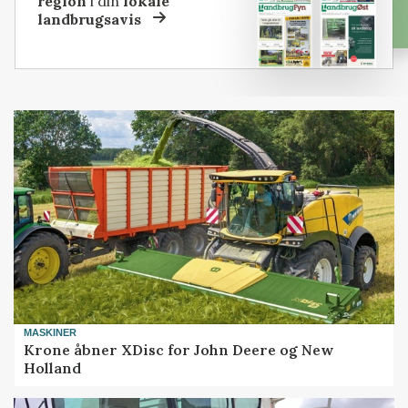
region
i din
lokale
landbrugsavis
MASKINER
Krone åbner XDisc for John Deere og New
Holland