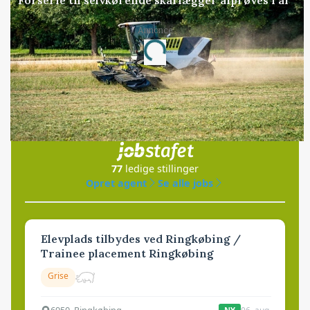
Forserie til selvkørende skårlægger afprøves i år
Annonce
Loading...
Jobs
i samarbejde med
77
ledige stillinger
Opret agent
Se alle jobs
Elevplads tilbydes ved Ringkøbing /
Trainee placement Ringkøbing
Grise