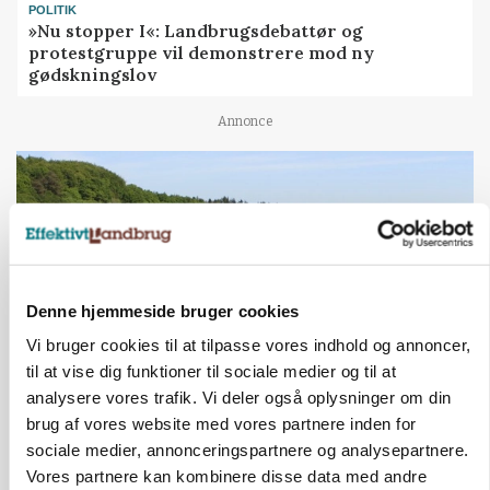
POLITIK
»Nu stopper I«: Landbrugsdebattør og
protestgruppe vil demonstrere mod ny
gødskningslov
Annonce
Denne hjemmeside bruger cookies
Vi bruger cookies til at tilpasse vores indhold og annoncer,
til at vise dig funktioner til sociale medier og til at
analysere vores trafik. Vi deler også oplysninger om din
KVÆG
brug af vores website med vores partnere inden for
Snart kan man søge tilskud til naturprojekter
sociale medier, annonceringspartnere og analysepartnere.
Vores partnere kan kombinere disse data med andre
Annonce