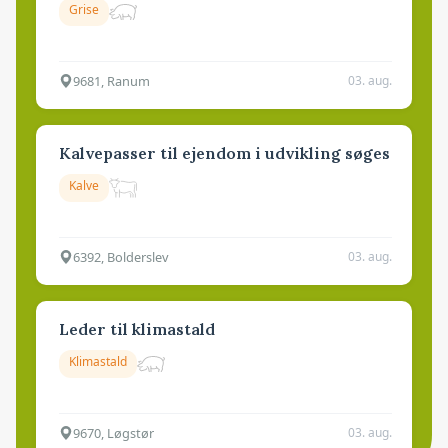
Grise
9681, Ranum
03. aug.
Kalvepasser til ejendom i udvikling søges
Kalve
6392, Bolderslev
03. aug.
Leder til klimastald
Klimastald
9670, Løgstør
03. aug.