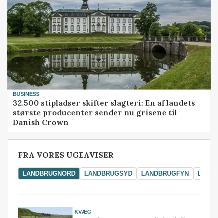
BUSINESS
32.500 stipladser skifter slagteri: En af landets
største producenter sender nu grisene til
Danish Crown
FRA VORES UGEAVISER
LANDBRUGNORD
LANDBRUGSYD
LANDBRUGFYN
LAND
KVÆG