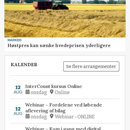
MARKED
Høstpres kan sænke hvedeprisen yderligere
KALENDER
Se flere arrangementer
InterCount kursus Online
12
AUG
onsdag
Online
Webinar – Fordelene ved løbende
12
aflevering af bilag
AUG
onsdag
Webinar - ONLINE
Webinar – Kom i gang med digital