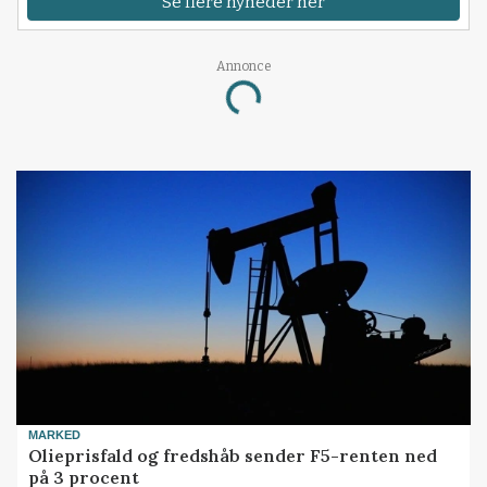
Se flere nyheder her
Annonce
Loading...
MARKED
Olieprisfald og fredshåb sender F5-renten ned
på 3 procent