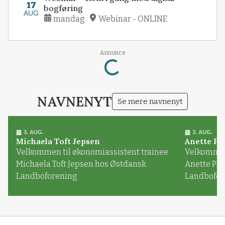
17
bogføring
AUG
mandag
Webinar - ONLINE
Loading...
Annonce
NAVNENYT
Se mere navnenyt
3. AUG.
3. AUG.
Michaela Toft Jepsen
Anette Pl
Velkommen til økonomiassistent trainee
Velkommen 
Michaela Toft Jepsen hos Østdansk
Anette Pl
Landboforening
Landbofor