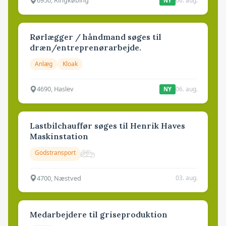
6950, Ringkøbing
06. aug.
NY
Rørlægger / håndmand søges til
dræn/entreprenørarbejde.
Anlæg
Kloak
4690, Haslev
06. aug.
NY
Lastbilchauffør søges til Henrik Haves
Maskinstation
Godstransport
4700, Næstved
03. aug.
Medarbejdere til griseproduktion