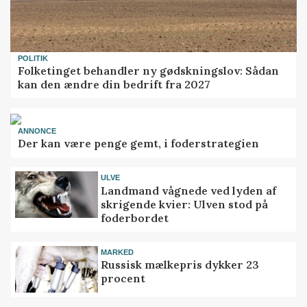
POLITIK
Folketinget behandler ny gødskningslov: Sådan
kan den ændre din bedrift fra 2027
ANNONCE
Der kan være penge gemt, i foderstrategien
ULVE
Landmand vågnede ved lyden af
skrigende kvier: Ulven stod på
foderbordet
MARKED
Russisk mælkepris dykker 23
procent