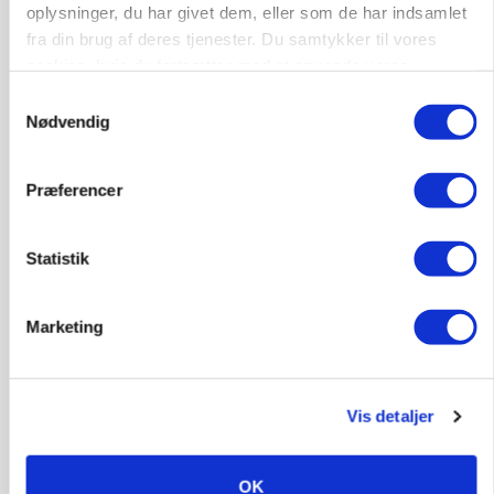
oplysninger, du har givet dem, eller som de har indsamlet
fra din brug af deres tjenester. Du samtykker til vores
PLANTER
Før såmaskinen kører: Her er efterårets største
cookies, hvis du fortsætter med at anvende vores
skadedyrsrisici
hjemmeside.
Samtykkevalg
Loading...
Nødvendig
Annonce
Præferencer
Statistik
Marketing
Vis detaljer
MARKED
OK
Uændret notering: Spæde lyspunkter i fortsat