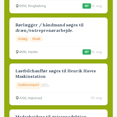
6950, Ringkøbing
06. aug.
NY
Rørlægger / håndmand søges til
dræn/entreprenørarbejde.
Anlæg
Kloak
4690, Haslev
06. aug.
NY
Lastbilchauffør søges til Henrik Haves
Maskinstation
Godstransport
4700, Næstved
03. aug.
Medarbejdere til griseproduktion