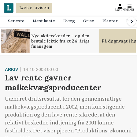
Læs e-avisen
LOGIN
MENU
Seneste
Mest læste
Kvæg
Grise
Planter
Mask
Nye aktierekorder – og den
brutale lektie fra et 24-årigt
På døgnvagt i hø
finansgeni
ARKIV
14-10-2003 00:00
Lav rente gavner
malkekvægsproducenter
Uændret driftsresultat for den gennemsnitlige
malkekvægsproducent i 2002, men kun stigende
produktion og den lave rente sikrede, at den
relativt beskedne indtjening fra 2001 kunne
fastholdes. Det viser pjecen ”Produktions-økonomi