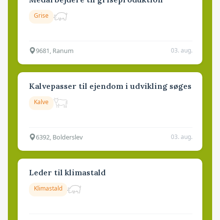
Grise
9681, Ranum
03. aug.
Kalvepasser til ejendom i udvikling søges
Kalve
6392, Bolderslev
03. aug.
Leder til klimastald
Klimastald