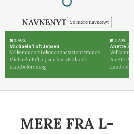
NAVNENYT
Se mere navnenyt
3. AUG.
3. AUG.
Michaela Toft Jepsen
Anette Pl
Velkommen til økonomiassistent trainee
Velkommen 
Michaela Toft Jepsen hos Østdansk
Anette Pl
Landboforening
Landbofor
MERE FRA L-