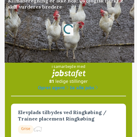
Klimaberegning er ikke nok: Økologisk fjerkræ
skal vurderes bredere
Loading...
Annonce
Jobs
i samarbejde med
81
ledige stillinger
Opret agent
Se alle jobs
Elevplads tilbydes ved Ringkøbing /
Trainee placement Ringkøbing
Grise