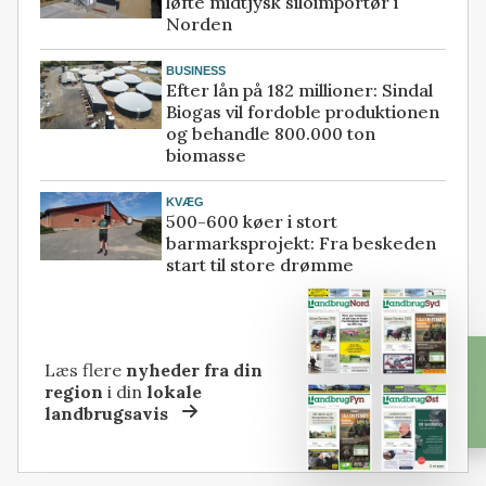
løfte midtjysk siloimportør i
Norden
BUSINESS
Efter lån på 182 millioner: Sindal
Biogas vil fordoble produktionen
og behandle 800.000 ton
biomasse
KVÆG
500-600 køer i stort
barmarksprojekt: Fra beskeden
start til store drømme
Læs flere
nyheder fra din
region
i din
lokale
landbrugsavis