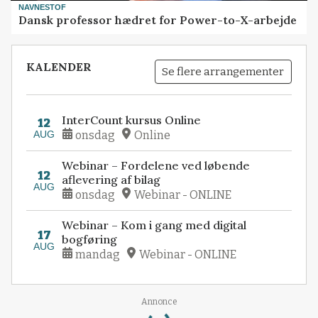
NAVNESTOF
Dansk professor hædret for Power-to-X-arbejde
KALENDER
Se flere arrangementer
InterCount kursus Online
12
AUG
onsdag
Online
Webinar – Fordelene ved løbende
12
aflevering af bilag
AUG
onsdag
Webinar - ONLINE
Webinar – Kom i gang med digital
17
bogføring
AUG
mandag
Webinar - ONLINE
Annonce
Loading...