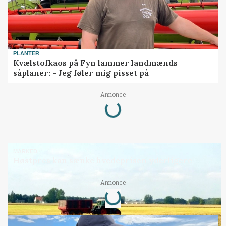
PLANTER
Kvælstofkaos på Fyn lammer landmænds
såplaner: - Jeg føler mig pisset på
Annonce
Loading...
MARKED
Høstpres kan sænke hvedeprisen yderligere
Annonce
Loading...