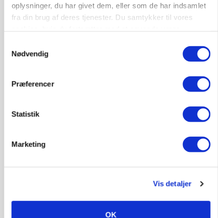
oplysninger, du har givet dem, eller som de har indsamlet
ARRANGEMENT
fra din brug af deres tjenester. Du samtykker til vores
Markvandring sætter fokus på elefantgræs
cookies, hvis du fortsætter med at anvende vores
hjemmeside.
Annonce
Samtykkevalg
Loading...
Nødvendig
Præferencer
Statistik
Marketing
Vis detaljer
MARKED
Grisenoteringen står stille
OK