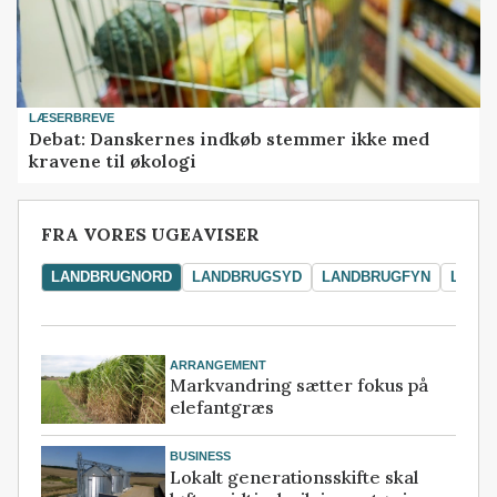
LÆSERBREVE
Debat: Danskernes indkøb stemmer ikke med
kravene til økologi
FRA VORES UGEAVISER
LANDBRUGNORD
LANDBRUGSYD
LANDBRUGFYN
LAND
ARRANGEMENT
Markvandring sætter fokus på
elefantgræs
BUSINESS
Lokalt generationsskifte skal