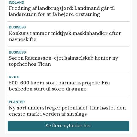
INDLAND
Fredning af landbrugsjord: Landmand går til
landsretten for at få højere erstatning
BUSINESS
Konkurs rammer midtjysk maskinhandler efter
navneskifte
BUSINESS
Søren Rasmussen-ejet halmselskab henter ny
topchef hos Tican
KVÆG
500-600 køer i stort barmarksprojekt: Fra
beskeden start til store drømme
PLANTER
Ny sort understreger potentialet: Har høstet den
eneste mark i verden af sin slags
Se flere nyheder her