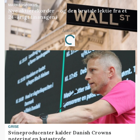
MARKEDSFOKUS
Nye aktierekorder – og den brutale lektie fra et
24-årigt finansgeni
Loading...
Annonce
GRISE
Svineproducenter kalder Danish Crowns
notering en katastrofe