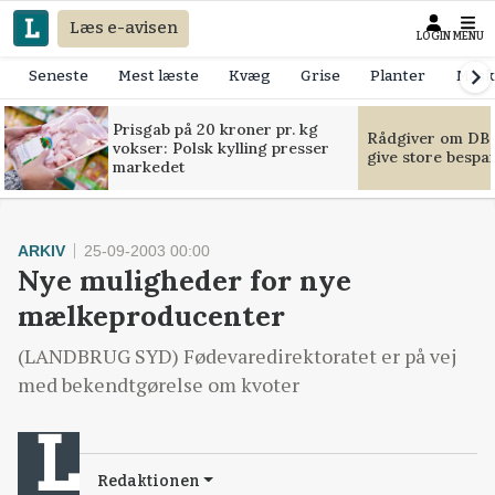
Læs e-avisen
LOGIN
MENU
Seneste
Mest læste
Kvæg
Grise
Planter
Mask
Prisgab på 20 kroner pr. kg
Rådgiver om DB-
vokser: Polsk kylling presser
give store bespa
markedet
ARKIV
25-09-2003 00:00
Nye muligheder for nye
mælkeproducenter
(LANDBRUG SYD) Fødevaredirektoratet er på vej
med bekendtgørelse om kvoter
Redaktionen