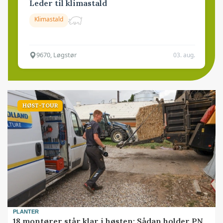
Leder til klimastald
Klimastald
9670, Løgstør
03. aug.
HØST-TOUR
PLANTER
18 montører står klar i høsten: Sådan holder PN