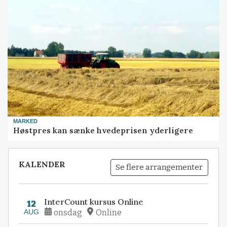
MARKED
Høstpres kan sænke hvedeprisen yderligere
KALENDER
Se flere arrangementer
InterCount kursus Online
12
AUG
onsdag
Online