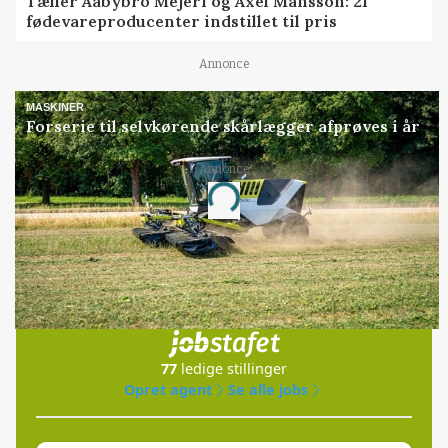
Tæller Aabybro Mejeri og Axel Månsson: 21
fødevareproducenter indstillet til pris
Annonce
MASKINER
Forserie til selvkørende skårlægger afprøves i år
Annonce
Loading...
Jobs
i samarbejde med
77
ledige stillinger
Opret agent
Se alle jobs