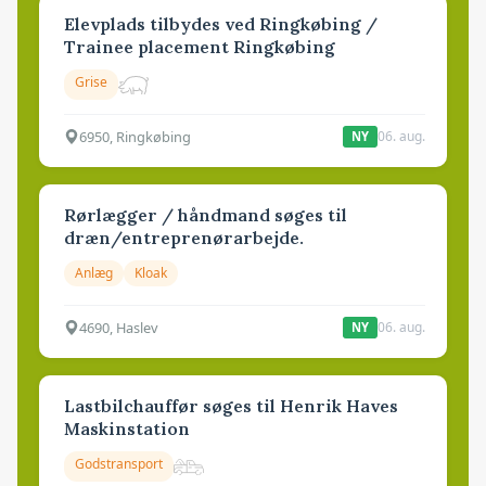
Elevplads tilbydes ved Ringkøbing /
Trainee placement Ringkøbing
Grise
6950, Ringkøbing
06. aug.
NY
Rørlægger / håndmand søges til
dræn/entreprenørarbejde.
Anlæg
Kloak
4690, Haslev
06. aug.
NY
Lastbilchauffør søges til Henrik Haves
Maskinstation
Godstransport