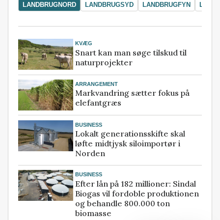
LANDBRUGNORD
LANDBRUGSYD
LANDBRUGFYN
LAND
KVÆG
Snart kan man søge tilskud til
naturprojekter
ARRANGEMENT
Markvandring sætter fokus på
elefantgræs
BUSINESS
Lokalt generationsskifte skal
løfte midtjysk siloimportør i
Norden
BUSINESS
Efter lån på 182 millioner: Sindal
Biogas vil fordoble produktionen
og behandle 800.000 ton
biomasse