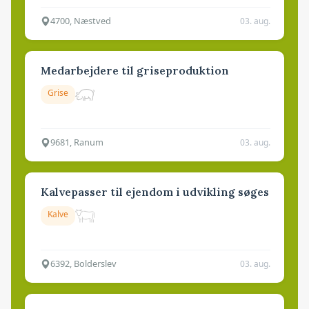
4700, Næstved
03. aug.
Medarbejdere til griseproduktion
Grise
9681, Ranum
03. aug.
Kalvepasser til ejendom i udvikling søges
Kalve
6392, Bolderslev
03. aug.