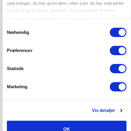
oplysninger, du har givet dem, eller som de har indsamlet
fra din brug af deres tjenester. Du samtykker til vores
cookies, hvis du fortsætter med at anvende vores
KVÆG
Snart kan man søge tilskud til naturprojekter
hjemmeside.
Samtykkevalg
Nødvendig
Annonce
PLANTER
Præferencer
Før såmaskinen kører: Her er efterårets største
skadedyrsrisici
Statistik
Loading...
Annonce
Marketing
Vis detaljer
OK