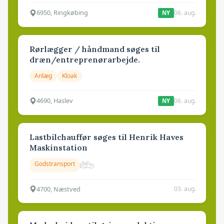
6950, Ringkøbing
06. aug.
NY
Rørlægger / håndmand søges til
dræn/entreprenørarbejde.
Anlæg
Kloak
4690, Haslev
06. aug.
NY
Lastbilchauffør søges til Henrik Haves
Maskinstation
Godstransport
4700, Næstved
03. aug.