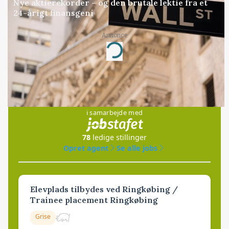
Nye aktierekorder – og den brutale lektie fra et
24-årigt finansgeni
Annonce
Loading...
Jobs
i samarbejde med
78
ledige stillinger
Opret agent
Se alle jobs
Elevplads tilbydes ved Ringkøbing /
Trainee placement Ringkøbing
Grise