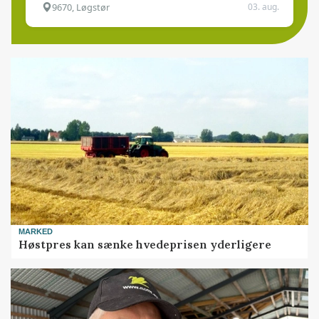
9670, Løgstør
03. aug.
MARKED
Høstpres kan sænke hvedeprisen yderligere