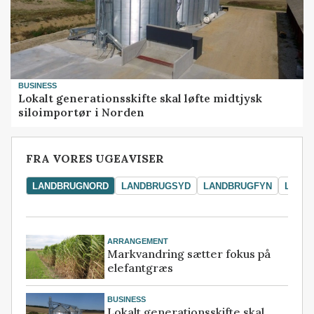
BUSINESS
Lokalt generationsskifte skal løfte midtjysk
siloimportør i Norden
FRA VORES UGEAVISER
LANDBRUGNORD
LANDBRUGSYD
LANDBRUGFYN
LAND
ARRANGEMENT
Markvandring sætter fokus på
elefantgræs
BUSINESS
Lokalt generationsskifte skal