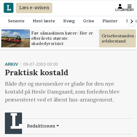
Læs e-avisen
LOGIN
MENU
Seneste
Mest læste
Kvæg
Grise
Planter
Mask
Før såmaskinen kører: Her er
Grisebestanden s
efterårets største
avlsbestand
skadedyrsrisici
ARKIV
09-07-2003 00:00
Praktisk kostald
Både dyr og mennesker er glade for den nye
kostald på Hesle Damgaard, som forleden blev
præsenteret ved et åbent hus-arrangement.
Redaktionen