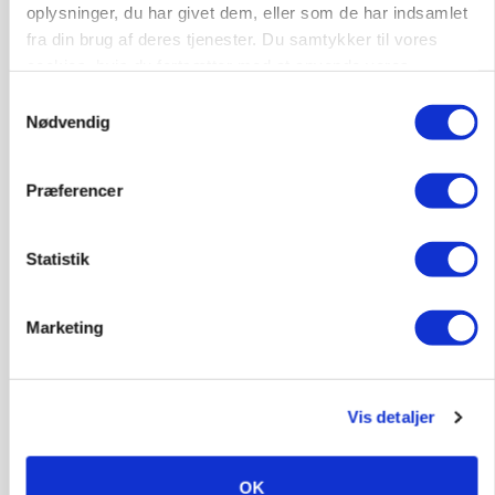
oplysninger, du har givet dem, eller som de har indsamlet
fra din brug af deres tjenester. Du samtykker til vores
KVÆG
Snart kan man søge tilskud til naturprojekter
cookies, hvis du fortsætter med at anvende vores
hjemmeside.
Samtykkevalg
Annonce
Nødvendig
Præferencer
Statistik
Marketing
PLANTER
Vis detaljer
Før såmaskinen kører: Her er efterårets største
skadedyrsrisici
OK