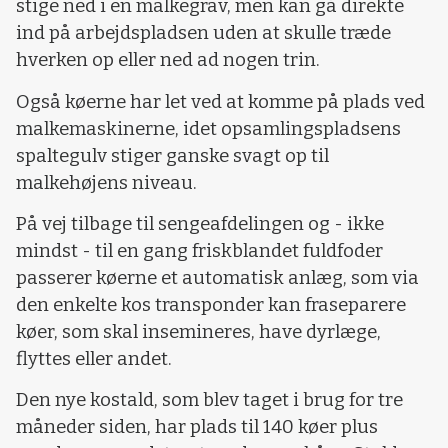
stige ned i en malkegrav, men kan gå direkte
ind på arbejdspladsen uden at skulle træde
hverken op eller ned ad nogen trin.
Også køerne har let ved at komme på plads ved
malkemaskinerne, idet opsamlingspladsens
spaltegulv stiger ganske svagt op til
malkehøjens niveau.
På vej tilbage til sengeafdelingen og - ikke
mindst - til en gang friskblandet fuldfoder
passerer køerne et automatisk anlæg, som via
den enkelte kos transponder kan fraseparere
køer, som skal insemineres, have dyrlæge,
flyttes eller andet.
Den nye kostald, som blev taget i brug for tre
måneder siden, har plads til 140 køer plus