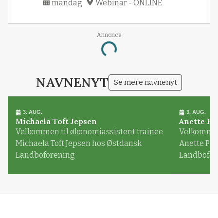
mandag
Webinar - ONLINE
Annonce
Loading...
NAVNENYT
Se mere navnenyt
3. AUG.
3. AUG.
Michaela Toft Jepsen
Anette Pl
Velkommen til økonomiassistent trainee
Velkommen 
Michaela Toft Jepsen hos Østdansk
Anette Pl
Landboforening
Landbofor