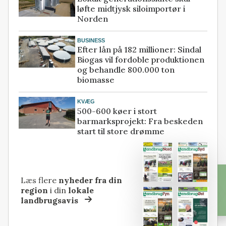
løfte midtjysk siloimportør i
Norden
BUSINESS
Efter lån på 182 millioner: Sindal
Biogas vil fordoble produktionen
og behandle 800.000 ton
biomasse
KVÆG
500-600 køer i stort
barmarksprojekt: Fra beskeden
start til store drømme
Læs flere
nyheder fra din
region
i din
lokale
landbrugsavis