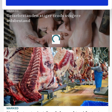
Annonce
MARKED
Grisebestanden stiger trods svagere
avlsbestand
Annonce
Loading...
MARKED