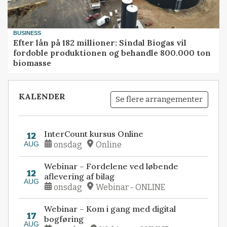
BUSINESS
Efter lån på 182 millioner: Sindal Biogas vil
fordoble produktionen og behandle 800.000 ton
biomasse
KALENDER
Se flere arrangementer
InterCount kursus Online
12
AUG
onsdag
Online
Webinar – Fordelene ved løbende
12
aflevering af bilag
AUG
onsdag
Webinar - ONLINE
Webinar – Kom i gang med digital
17
bogføring
AUG