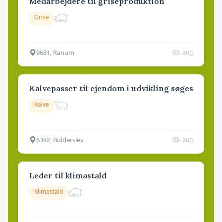
Medarbejdere til griseproduktion
Grise
9681, Ranum
03. aug.
Kalvepasser til ejendom i udvikling søges
Kalve
6392, Bolderslev
03. aug.
Leder til klimastald
Klimastald