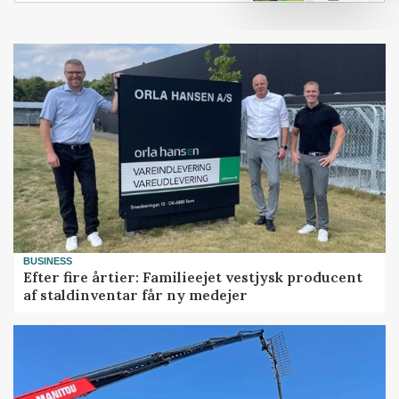
BUSINESS
Efter fire årtier: Familieejet vestjysk producent
af staldinventar får ny medejer