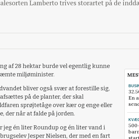
icalesorten Lamberto trives storartet på de i
ing af 28 hektar burde vel egentlig kunne
ræmte miljøminister.
MES
BUSI
vandet bliver også svær at forestille sig,
32.5
sættes på de planter, der skal
En a
send
dfaren sprøjtetåge over kær og enge eller
 der når at falde på jorden.
KVÆ
500-
r jeg én liter Roundup og én liter vand i
bar
brugselev Jesper Nielsen, der med en fart
star