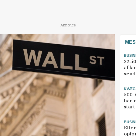
Annonce
MES
BUSIN
32.50
af la
sende
KVÆG
500-6
barm
start
BUSIN
Efter
opfo