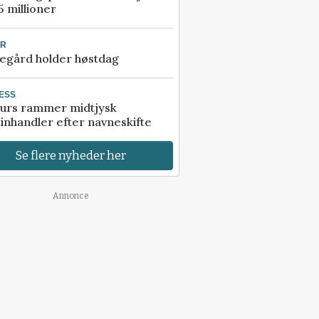
5 millioner
UR
egård holder høstdag
ESS
urs rammer midtjysk
inhandler efter navneskifte
Se flere nyheder her
Annonce