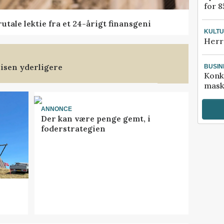
for 8
tale lektie fra et 24-årigt finansgeni
KULT
Herr
isen yderligere
BUSIN
Konk
mask
ANNONCE
Der kan være penge gemt, i
foderstrategien