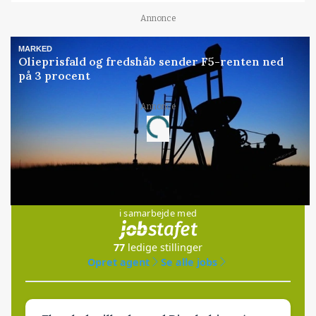
Annonce
MARKED
Olieprisfald og fredshåb sender F5-renten ned
på 3 procent
Annonce
Loading...
Jobs
i samarbejde med
77
ledige stillinger
Opret agent
Se alle jobs