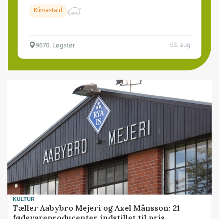
Klimastald
9670, Løgstør
03. aug.
KULTUR
Tæller Aabybro Mejeri og Axel Månsson: 21
fødevareproducenter indstillet til pris