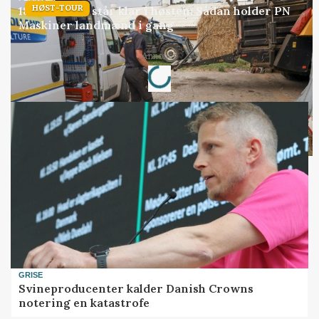
HØST-TOUR
18 montører står klar i høsten: Sådan holder PN
Maskiner landmænd i gang
Loading...
Annonce
GRISE
Svineproducenter kalder Danish Crowns
notering en katastrofe