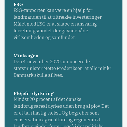
ESG
ESG-rapporten kan være en hjælp for
landmanden til at tiltrække investeringer.
Målet med ESG er at skabe en ansvarlig
forretningsmodel, der gavner både
virksomheden og samfundet.
Minksagen
Den 4. november 2020 annoncerede
statsminister Mette Frederiksen, at alle mink i
Danmark skulle aflives.
Pløjefri dyrkning
Mindst 20 procent af det danske
landbrugsareal dyrkes uden brug af plov. Det
er et tal i hastig vækst. Og begreber som
conservation agriculture og regenerativt
landbrug vinder frem – også i det politiske