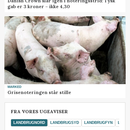
Danish Crown slår igen i noteringsstrid: Tysk
gab er 3 kroner – ikke 4,30
MARKED
Grisenoteringen står stille
FRA VORES UGEAVISER
LANDBRUGNORD
LANDBRUGSYD
LANDBRUGFYN
LAND