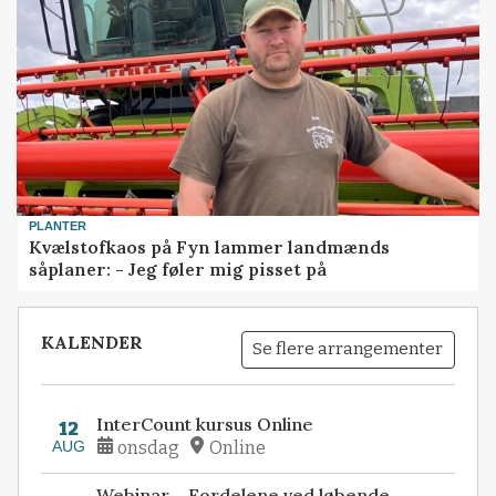
PLANTER
Kvælstofkaos på Fyn lammer landmænds
såplaner: - Jeg føler mig pisset på
KALENDER
Se flere arrangementer
InterCount kursus Online
12
AUG
onsdag
Online
Webinar – Fordelene ved løbende