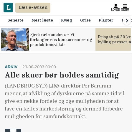
Læs e-avisen
LOGIN
MENU
Seneste
Mest læste
Kvæg
Grise
Planter
Mask
Fjerkræbranchen: - Vi
Prisgab på 20 kr
forlanger ens konkurrence- og
kylling presser 
produktionsvilkår
ARKIV
23-06-2003 00:00
Alle skuer bør holdes samtidig
(LANDBRUG SYD) LRØ-direktør Per Bardrum
mener, at afvikling af dyrskuerne på samme tid vil
give en række fordele og øge muligheden for at
lave en fælles markedsføring og dermed forbedre
muligheden for samfundskontakt.