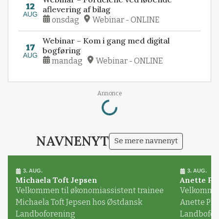
12
aflevering af bilag
AUG
onsdag
Webinar - ONLINE
Webinar – Kom i gang med digital
17
bogføring
AUG
mandag
Webinar - ONLINE
Loading...
Annonce
NAVNENYT
Se mere navnenyt
3. AUG.
3. AUG.
Michaela Toft Jepsen
Anette Pl
Velkommen til økonomiassistent trainee
Velkommen 
Michaela Toft Jepsen hos Østdansk
Anette Pl
Landboforening
Landbofor