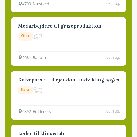
4700, Næstved
03. aug.
Medarbejdere til griseproduktion
Grise
9681, Ranum
03. aug.
Kalvepasser til ejendom i udvikling søges
Kalve
6392, Bolderslev
03. aug.
Leder til klimastald