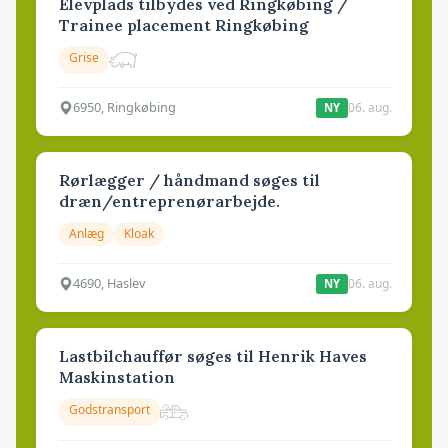
Elevplads tilbydes ved Ringkøbing /
Trainee placement Ringkøbing
Grise
6950, Ringkøbing
06. aug.
NY
Rørlægger / håndmand søges til
dræn/entreprenørarbejde.
Anlæg
Kloak
4690, Haslev
06. aug.
NY
Lastbilchauffør søges til Henrik Haves
Maskinstation
Godstransport