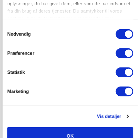
oplysninger, du har givet dem, eller som de har indsamlet
fra din brug af deres tjenester. Du samtykker til vores
KVÆG
Snart kan man søge tilskud til naturprojekter
cookies, hvis du fortsætter med at anvende vores
hjemmeside.
Samtykkevalg
Annonce
Nødvendig
PLANTER
Før såmaskinen kører: Her er efterårets største
Præferencer
skadedyrsrisici
Loading...
Annonce
Statistik
Marketing
Vis detaljer
OK