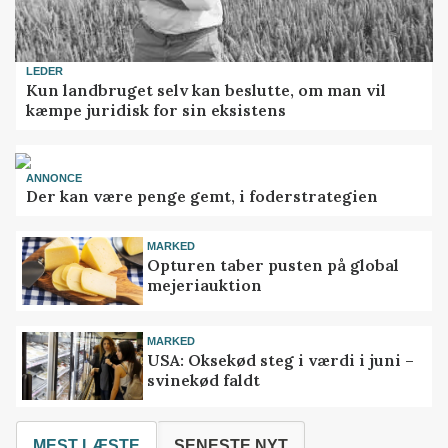
LEDER
Kun landbruget selv kan beslutte, om man vil
kæmpe juridisk for sin eksistens
ANNONCE
Der kan være penge gemt, i foderstrategien
MARKED
Opturen taber pusten på global
mejeriauktion
MARKED
USA: Oksekød steg i værdi i juni –
svinekød faldt
MEST LÆSTE
SENESTE NYT