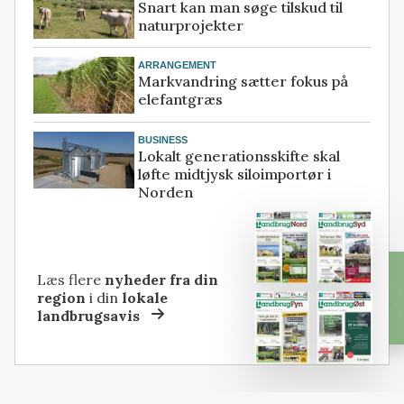
Snart kan man søge tilskud til
naturprojekter
ARRANGEMENT
Markvandring sætter fokus på
elefantgræs
BUSINESS
Lokalt generationsskifte skal
løfte midtjysk siloimportør i
Norden
Læs flere
nyheder fra din
region
i din
lokale
landbrugsavis