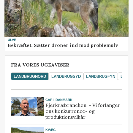
ULVE
Bekræftet: Sætter droner ind mod problemulv
FRA VORES UGEAVISER
LANDBRUGNORD
LANDBRUGSYD
LANDBRUGFYN
LAND
CAP-I-DANMARK
Fjerkræbranchen: - Vi forlanger
ens konkurrence- og
produktionsvilkår
KVÆG