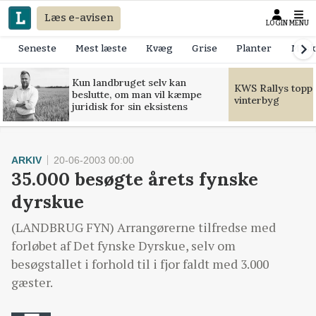
Læs e-avisen
LOGIN
MENU
Seneste
Mest læste
Kvæg
Grise
Planter
Mask
Kun landbruget selv kan
KWS Rallys toppe
beslutte, om man vil kæmpe
vinterbyg
juridisk for sin eksistens
ARKIV
20-06-2003 00:00
35.000 besøgte årets fynske
dyrskue
(LANDBRUG FYN) Arrangørerne tilfredse med
forløbet af Det fynske Dyrskue, selv om
besøgstallet i forhold til i fjor faldt med 3.000
gæster.