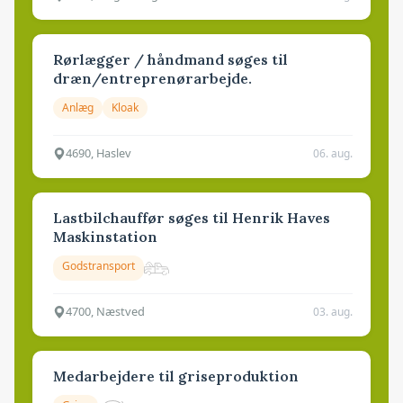
Rørlægger / håndmand søges til
dræn/entreprenørarbejde.
Anlæg
Kloak
4690, Haslev
06. aug.
Lastbilchauffør søges til Henrik Haves
Maskinstation
Godstransport
4700, Næstved
03. aug.
Medarbejdere til griseproduktion