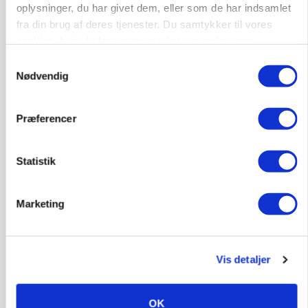
Prisgab på 20 kroner pr. kg vokser: Polsk kylling
oplysninger, du har givet dem, eller som de har indsamlet
presser markedet
fra din brug af deres tjenester. Du samtykker til vores
cookies, hvis du fortsætter med at anvende vores
Annonce
hjemmeside.
Samtykkevalg
Nødvendig
Præferencer
Statistik
Marketing
BUSINESS
Ejer eller medejer? Nyt tv-format udfordrer
landbrugets ejerstruktur
Vis detaljer
Annonce
OK