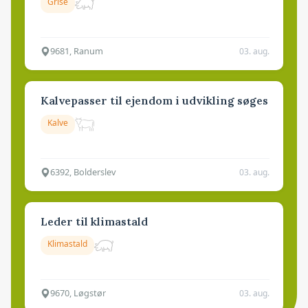
Grise
9681, Ranum
03. aug.
Kalvepasser til ejendom i udvikling søges
Kalve
6392, Bolderslev
03. aug.
Leder til klimastald
Klimastald
9670, Løgstør
03. aug.