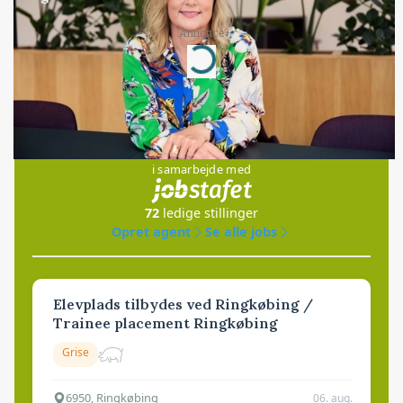
Annonce
Loading...
Jobs
i samarbejde med
72
ledige stillinger
Opret agent
Se alle jobs
Elevplads tilbydes ved Ringkøbing /
Trainee placement Ringkøbing
Grise
6950, Ringkøbing
06. aug.