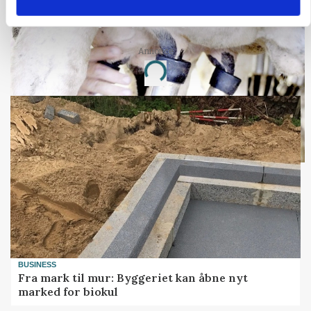
MARKED
Russisk mælkepris dykker 23 procent
Annonce
Loading...
BUSINESS
Fra mark til mur: Byggeriet kan åbne nyt
marked for biokul