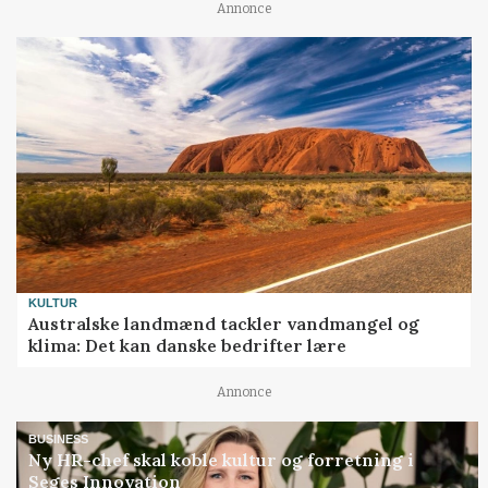
Annonce
KULTUR
Australske landmænd tackler vandmangel og
klima: Det kan danske bedrifter lære
Annonce
BUSINESS
Ny HR-chef skal koble kultur og forretning i
Seges Innovation