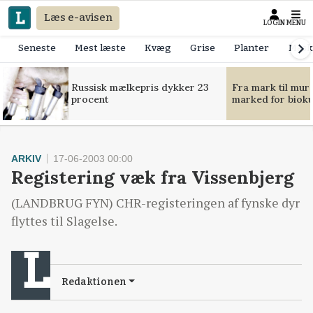
Læs e-avisen
LOGIN
MENU
Seneste
Mest læste
Kvæg
Grise
Planter
Mask
Russisk mælkepris dykker 23
Fra mark til mur
procent
marked for bioku
ARKIV
17-06-2003 00:00
Registering væk fra Vissenbjerg
(LANDBRUG FYN) CHR-registeringen af fynske dyr
flyttes til Slagelse.
Redaktionen