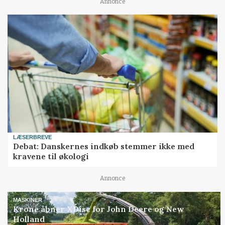
Annonce
LÆSERBREVE
Debat: Danskernes indkøb stemmer ikke med
kravene til økologi
Annonce
MASKINER
Krone åbner XDisc for John Deere og New
Holland