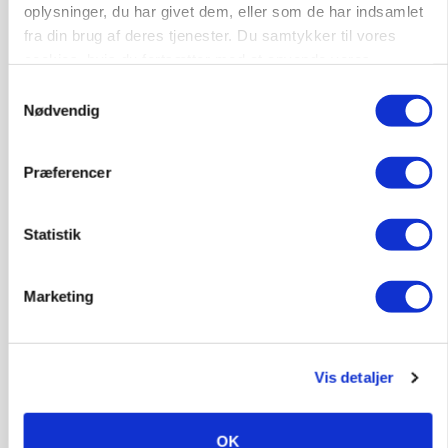
POLITIK
oplysninger, du har givet dem, eller som de har indsamlet
»Nu stopper I«: Landbrugsdebattør og
fra din brug af deres tjenester. Du samtykker til vores
protestgruppe vil demonstrere mod ny
cookies, hvis du fortsætter med at anvende vores
gødskningslov
hjemmeside.
Samtykkevalg
Nødvendig
Annonce
Loading...
Præferencer
Statistik
Marketing
Vis detaljer
POLITIK
Folketinget behandler ny gødskningslov: Sådan
OK