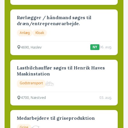
Rørlægger / håndmand søges til
dræn/entreprenørarbejde.
Anlæg
Kloak
4690, Haslev
06. aug.
NY
Lastbilchauffør søges til Henrik Haves
Maskinstation
Godstransport
4700, Næstved
03. aug.
Medarbejdere til griseproduktion
Grise