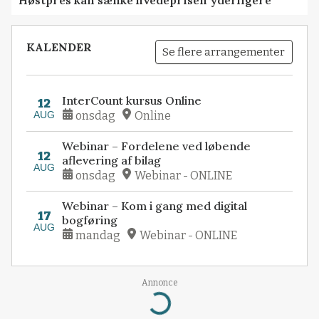
Høstpres kan sænke hvedeprisen yderligere
KALENDER
Se flere arrangementer
InterCount kursus Online
12
AUG
onsdag
Online
Webinar – Fordelene ved løbende
12
aflevering af bilag
AUG
onsdag
Webinar - ONLINE
Webinar – Kom i gang med digital
17
bogføring
AUG
mandag
Webinar - ONLINE
Annonce
Loading...