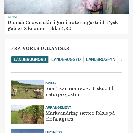
GRISE
Danish Crown slår igen i noteringsstrid: Tysk
gab er 3 kroner – ikke 4,30
FRA VORES UGEAVISER
LANDBRUGNORD
LANDBRUGSYD
LANDBRUGFYN
LAND
KVÆG
Snart kan man søge tilskud til
naturprojekter
ARRANGEMENT
Markvandring sætter fokus på
elefantgræs
BUSINESS