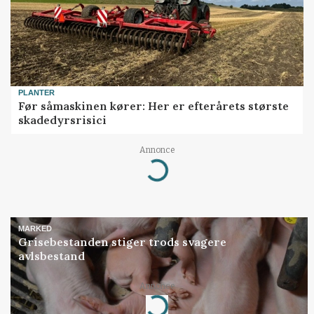
PLANTER
Før såmaskinen kører: Her er efterårets største
skadedyrsrisici
Annonce
Loading...
MARKED
Grisebestanden stiger trods svagere
avlsbestand
Annonce