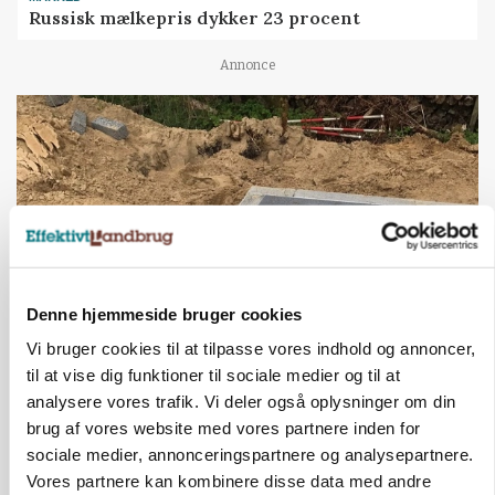
Russisk mælkepris dykker 23 procent
Annonce
Denne hjemmeside bruger cookies
Vi bruger cookies til at tilpasse vores indhold og annoncer,
BUSINESS
til at vise dig funktioner til sociale medier og til at
Fra mark til mur: Byggeriet kan åbne nyt
analysere vores trafik. Vi deler også oplysninger om din
marked for biokul
brug af vores website med vores partnere inden for
sociale medier, annonceringspartnere og analysepartnere.
Annonce
Vores partnere kan kombinere disse data med andre