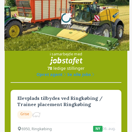
Loading...
Annonce
Jobs
i samarbejde med
78
ledige stillinger
Opret agent
Se alle jobs
Elevplads tilbydes ved Ringkøbing /
Trainee placement Ringkøbing
Grise
6950, Ringkøbing
06. aug.
NY