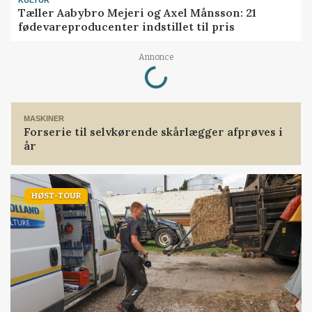
KULTUR
Tæller Aabybro Mejeri og Axel Månsson: 21
fødevareproducenter indstillet til pris
Loading...
Annonce
MASKINER
Forserie til selvkørende skårlægger afprøves i
år
HØST-TOUR