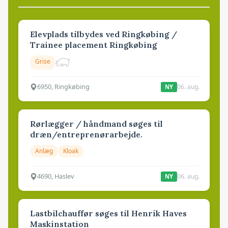
Elevplads tilbydes ved Ringkøbing /
Trainee placement Ringkøbing
Grise
6950, Ringkøbing
06. aug.
NY
Rørlægger / håndmand søges til
dræn/entreprenørarbejde.
Anlæg
Kloak
4690, Haslev
06. aug.
NY
Lastbilchauffør søges til Henrik Haves
Maskinstation