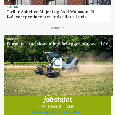
KULTUR
Tæller Aabybro Mejeri og Axel Månsson: 21
fødevareproducenter indstillet til pris
Annonce
MASKINER
Forserie til selvkørende skårlægger afprøves i år
Loading...
Annonce
Jobs
i samarbejde med
77
ledige stillinger
Opret agent
Se alle jobs