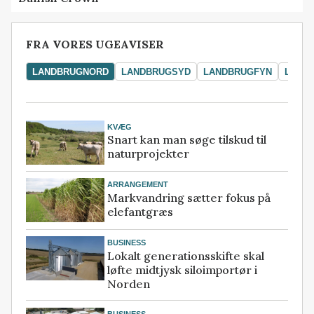
FRA VORES UGEAVISER
LANDBRUGNORD
LANDBRUGSYD
LANDBRUGFYN
LAND
KVÆG
Snart kan man søge tilskud til
naturprojekter
ARRANGEMENT
Markvandring sætter fokus på
elefantgræs
BUSINESS
Lokalt generationsskifte skal
løfte midtjysk siloimportør i
Norden
BUSINESS