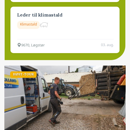
Leder til klimastald
Klimastald
9670, Løgstør
03. aug.
HØST-TOUR