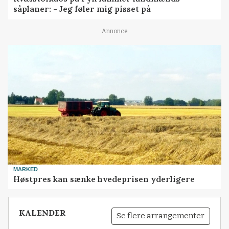
såplaner: - Jeg føler mig pisset på
Annonce
MARKED
Høstpres kan sænke hvedeprisen yderligere
KALENDER
Se flere arrangementer