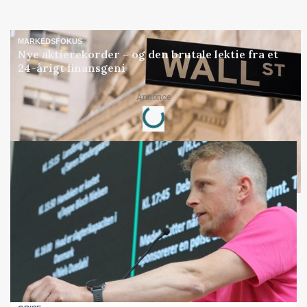
MARKEDSFOKUS
Nye aktierekorder – og den brutale lektie fra et
24-årigt finansgeni
Loading...
Annonce