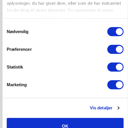
oplysninger, du har givet dem, eller som de har indsamlet
fra din brug af deres tjenester. Du samtykker til vores
cookies, hvis du fortsætter med at anvende vores
hjemmeside.
Samtykkevalg
Nødvendig
Præferencer
GRISE
Rådgiver om DB-Tjek: Små justeringer kan give
Statistik
store besparelser
Loading...
Annonce
Marketing
Vis detaljer
OK