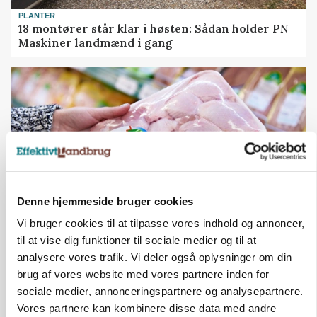
PLANTER
18 montører står klar i høsten: Sådan holder PN
Maskiner landmænd i gang
Denne hjemmeside bruger cookies
Vi bruger cookies til at tilpasse vores indhold og annoncer,
til at vise dig funktioner til sociale medier og til at
MARKEDSFOKUS
Prisgab på 20 kroner pr. kg vokser: Polsk kylling
analysere vores trafik. Vi deler også oplysninger om din
presser markedet
brug af vores website med vores partnere inden for
sociale medier, annonceringspartnere og analysepartnere.
Vores partnere kan kombinere disse data med andre