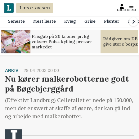
Læs e-avisen
LOGIN
MENU
Seneste
Mest læste
Kvæg
Grise
Planter
Mask
Prisgab på 20 kroner pr. kg
Rådgiver om DB-
vokser: Polsk kylling presser
give store bespa
markedet
ARKIV
29-04-2003 00:00
Nu kører malkerobotterne godt
på Bøgebjerggård
(Effektivt Landbrug) Celletallet er nede på 130.000,
men det er svært at skaffe afløsere, der kan gå ind
og arbejde med malkerobotter.