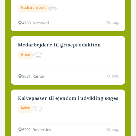
Godstransport
4700, Næstved
03. aug.
Medarbejdere til griseproduktion
Grise
9681, Ranum
03. aug.
Kalvepasser til ejendom i udvikling søges
Kalve
6392, Bolderslev
03. aug.