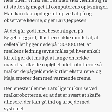
hele tiden. Vi har lært, at man skal vænne sig til
at støtte sig meget til computerens oplysninger.
Man kan ikke opdage alting ved at gå og
observere køerne, siger Lars Jeppesen.
At det går godt med besætningen på
Bøgebjerggård, illustreres ikke mindst af, at
celletallet ligger nede på 130.000. Det, at
mælkens ledningsevne måles på hver enkelt
kirtel, gør det muligt at fange en række
mastitis-tilfælde i opløbet, idet robotterne så
malker de pågældende kirtler ekstra rene, og
Maja smører dem med varmende creme.
Den eneste ulempe, Lars lige nu kan se ved
malkerobotterne, er, at det er svært at skaffe
afløsere, der kan gå ind og arbejde med
systemet.