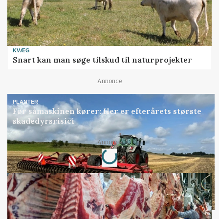
KVÆG
Snart kan man søge tilskud til naturprojekter
Annonce
PLANTER
Før såmaskinen kører: Her er efterårets største
skadedyrsrisici
Loading...
Annonce