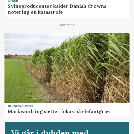
GRISE
Svineproducenter kalder Danish Crowns
notering en katastrofe
Annonce
ARRANGEMENT
Markvandring sætter fokus på elefantgræs
Vi går i dybden med...