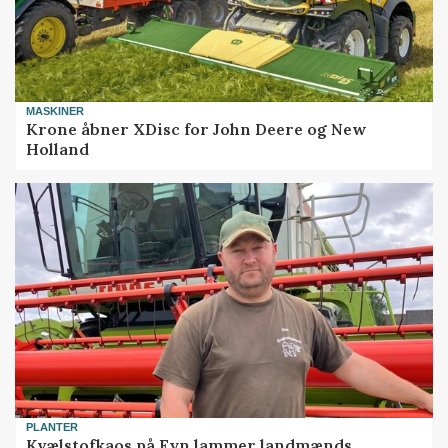
MASKINER
Krone åbner XDisc for John Deere og New
Holland
PLANTER
Kvælstofkaos på Fyn lammer landmænds