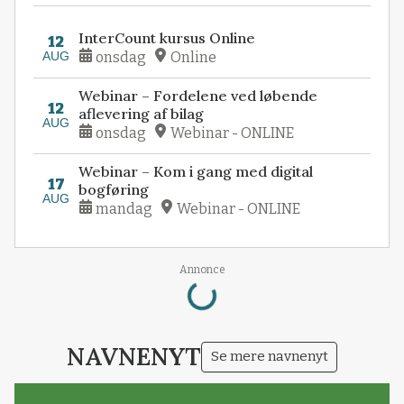
InterCount kursus Online
12
AUG
onsdag
Online
Webinar – Fordelene ved løbende
12
aflevering af bilag
AUG
onsdag
Webinar - ONLINE
Webinar – Kom i gang med digital
17
bogføring
AUG
mandag
Webinar - ONLINE
Loading...
Annonce
NAVNENYT
Se mere navnenyt