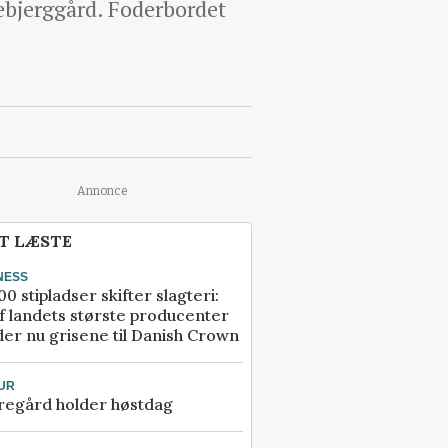
ebjerggård. Foderbordet
Annonce
T LÆSTE
NESS
00 stipladser skifter slagteri:
f landets største producenter
er nu grisene til Danish Crown
UR
regård holder høstdag