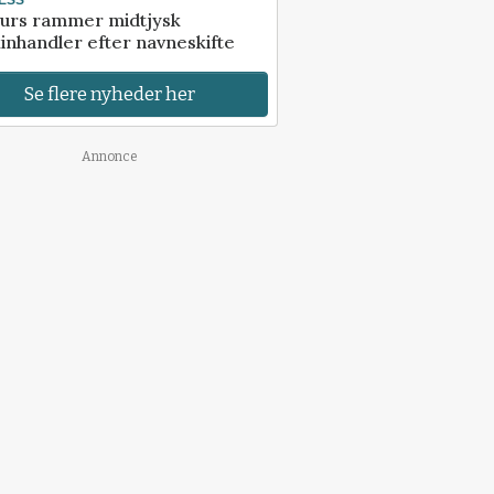
urs rammer midtjysk
inhandler efter navneskifte
Se flere nyheder her
Annonce