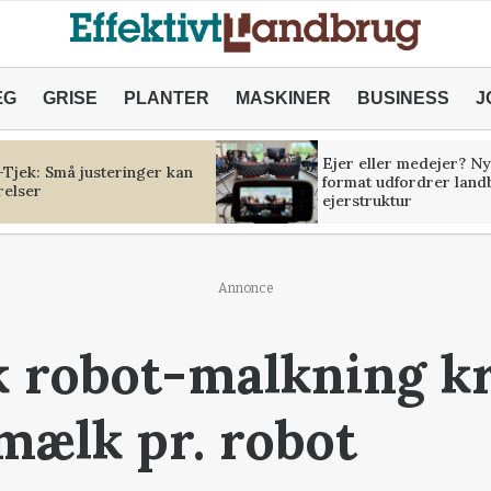
ÆG
GRISE
PLANTER
MASKINER
BUSINESS
J
Ejer eller medejer? Ny
Tjek: Små justeringer kan
format udfordrer land
relser
ejerstruktur
Annonce
 robot-malkning kr
mælk pr. robot