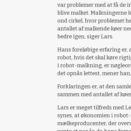
var problemer med at få de in
blive malket. Malkningerne k
ond cirkel, hvor problemet he
antallet af malkende køer ned
bedre igen, siger Lars.
Hans foreløbige erfaring er, a
robot, hvis det skal køre rig
i robot-malkning, er nøgleord
det opnås lettest, mener han
Forklaringen er, at den saml
sammen med antallet af kø
Lars er meget tilfreds med L
synes, at økonomien i robot-
mælkeproducenter, der overvej