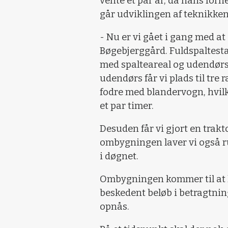
vente et par år, da hans forne
går udviklingen af teknikken
- Nu er vi gået i gang med 
Bøgebjerggård. Fuldspaltesta
med spalteareal og udendørs
udendørs får vi plads til tr
fodre med blandervogn, hvilk
et par timer.
Desuden får vi gjort en trakt
ombygningen laver vi også ru
i døgnet.
Ombygningen kommer til at k
beskedent beløb i betragtnin
opnås.