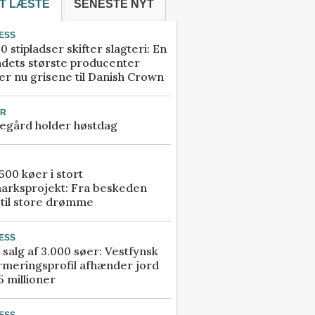
T LÆSTE
SENESTE NYT
ESS
0 stipladser skifter slagteri: En
ndets største producenter
r nu grisene til Danish Crown
UR
egård holder høstdag
00 køer i stort
arksprojekt: Fra beskeden
 til store drømme
ESS
 salg af 3.000 søer: Vestfynsk
rmeringsprofil afhænder jord
5 millioner
ESS