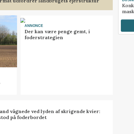
format udfordrer landbrugets ejerstruktur
Konk
mask
ANNONCE
Der kan være penge gemt, i
foderstrategien
n
nd vågnede ved lyden af skrigende kvier:
stod på foderbordet