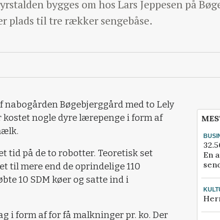
yrstalden bygges om hos Lars Jeppesen på Bøg
ver plads til tre rækker sengebåse.
af nabogården Bøgebjerggård med to Lely
kostet nogle dyre lærepenge i form af
MES
ælk.
BUSI
32.5
t tid på de to robotter. Teoretisk set
En a
send
et til mere end de oprindelige 110
øbte 10 SDM køer og satte ind i
KULT
Her
g i form af for få malkninger pr. ko. Der