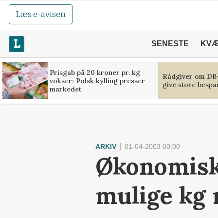
Læs e-avisen
SENESTE
KV
Prisgab på 20 kroner pr. kg
Rådgiver om DB-
vokser: Polsk kylling presser
give store bespa
markedet
ARKIV
01-04-2003 00:00
Økonomisk
mulige kg 