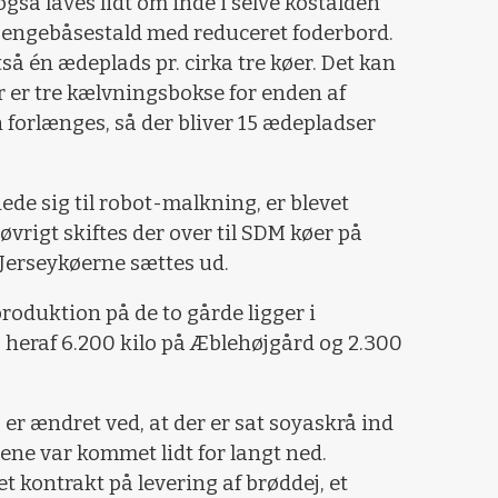
også laves lidt om inde i selve kostalden
 sengebåsestald med reduceret foderbord.
så én ædeplads pr. cirka tre køer. Det kan
r er tre kælvningsbokse for enden af
 forlænges, så der bliver 15 ædepladser
nede sig til robot-malkning, er blevet
øvrigt skiftes der over til SDM køer på
 Jerseykøerne sættes ud.
oduktion på de to gårde ligger i
o, heraf 6.200 kilo på Æblehøjgård og 2.300
er ændret ved, at der er sat soyaskrå ind
ene var kommet lidt for langt ned.
t kontrakt på levering af brøddej, et