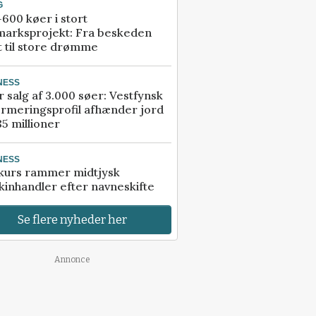
G
600 køer i stort
marksprojekt: Fra beskeden
t til store drømme
NESS
r salg af 3.000 søer: Vestfynsk
rmeringsprofil afhænder jord
85 millioner
NESS
kurs rammer midtjysk
inhandler efter navneskifte
Se flere nyheder her
Annonce