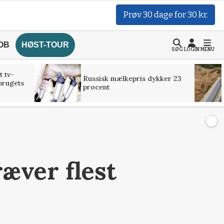
Prøv 30 dage for 30 kr.
OB
HØST-TOUR
SØG
LOGIN
MENU
t tv-
Russisk mælkepris dykker 23
brugets
procent
æver flest