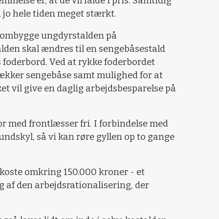
mmelse er, at de vil falde i pris. Samtidig
 jo hele tiden meget stærkt.
at ombygge ungdyrstalden på
lden skal ændres til en sengebåsestald
 foderbord. Ved at rykke foderbordet
e rækker sengebåse samt mulighed for at
et vil give en daglig arbejdsbesparelse på
or med frontlæsser fri. I forbindelse med
ndskyl, så vi kan røre gyllen op to gange
oste omkring 150.000 kroner - et
g af den arbejdsrationalisering, der