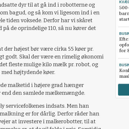
KVÆ
dsatte dyr til at gå ind i robotterne og
500-
om bagud, og så kom vi ligesom ind i en
bar
star
le tiden voksede. Derfor har vi skåret
 på de oprindelige 110, så nu kører det
BUSI
Efte
opfo
t der højest bør være cirka 55 køer pr.
for 
tigt godt. Skal der være en rimelig økonomi
et fleste mulige kilo mælk pr. robot, og
BUSI
Kon
, med højtydende køer.
mask
ede malketid i højere grad hænger
er end den samlede mælkemængde.
ely servicefolkenes indsats. Men han
malkning er for dårlig. Derfor råder han
er at investere i malkerobotter, til at