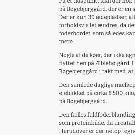
På et tidspunkt skal der nok 
på Bøgebjerggård, der er en
Der er kun 39 ædepladser, alt
forholdsvis let ændres, da de
foderbordet, som således kan
mere.
Nogle af de køer, der ikke eg
flyttet hen på Æblehøjgård. I 
Bøgebjerggård i takt med, at
Den samlede daglige mælkepr
øjeblikket på cirka 8.500 kil
på Bøgebjerggård.
Den fælles fuldfoderblanding 
som proteinkilde, da ureatall
Herudover er der netop tegne