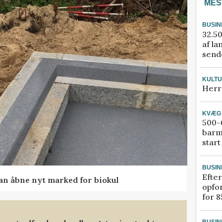
MES
BUSIN
32.50
af la
sende
KULT
Herr
KVÆG
500-6
barm
start
BUSIN
Efter
kan åbne nyt marked for biokul
opfo
for 8
BUSIN