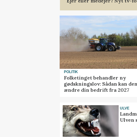
Ejer eller medejer? Nyt tv-
POLITIK
Folketinget behandler ny
gødskningslov: Sådan kan de
ændre din bedrift fra 2027
ULVE
Landma
Ulven 