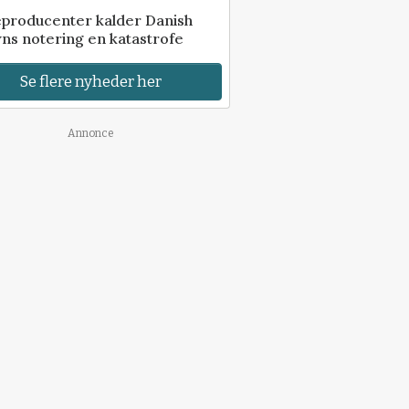
eproducenter kalder Danish
ns notering en katastrofe
Se flere nyheder her
Annonce