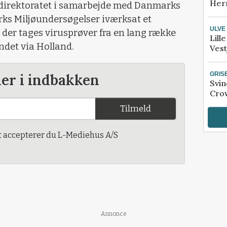
Her
edirektoratet i samarbejde med Danmarks
ks Miljøundersøgelser iværksat et
ULVE
der tages virusprøver fra en lang række
Lill
ndet via Holland.
Vest
GRIS
der i indbakken
Svin
Crow
Tilmeld
t accepterer du L-Mediehus A/S
Annonce