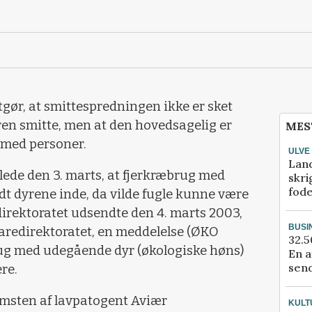
gør, at smittespredningen ikke er sket
åren smitte, men at den hovedsagelig er
MES
 med personer.
ULVE
Lan
ede den 3. marts, at fjerkræbrug med
skri
fod
t dyrene inde, da vilde fugle kunne være
direktoratet udsendte den 4. marts 2003,
BUSI
evaredirektoratet, en meddelelse (ØKO
32.5
rug med udegående dyr (økologiske høns)
En a
send
ere.
komsten af lavpatogent Aviær
KULT