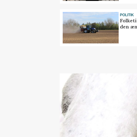
POLITIK
Folket
den æn