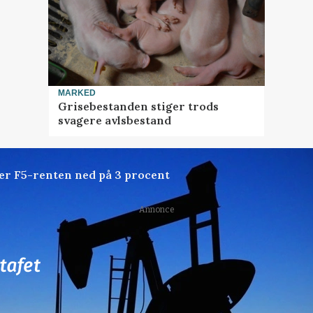
MARKED
Grisebestanden stiger trods
svagere avlsbestand
der F5-renten ned på 3 procent
Annonce
77
ledige stillinger