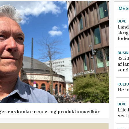
MES
ULVE
Land
skrig
fode
BUSIN
32.50
af la
sende
KULT
Herr
ULVE
Lille
ger ens konkurrence- og produktionsvilkår
Vestj