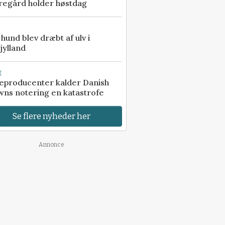
regård holder høstdag
e hund blev dræbt af ulv i
jylland
E
eproducenter kalder Danish
ns notering en katastrofe
Se flere nyheder her
Annonce