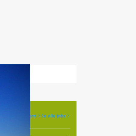
Opret agent
Se alle jobs