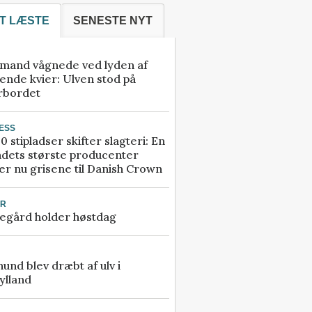
T LÆSTE
SENESTE NYT
mand vågnede ved lyden af
ende kvier: Ulven stod på
rbordet
ESS
0 stipladser skifter slagteri: En
ndets største producenter
r nu grisene til Danish Crown
UR
egård holder høstdag
 hund blev dræbt af ulv i
ylland