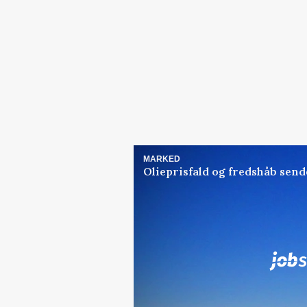
MARKED
Olieprisfald og fredshåb sen
Jobs
i samarbejde med