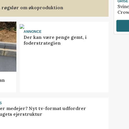
GRISE
Svin
et røgslør om økoproduktion
Crow
ANNONCE
Der kan være penge gemt, i
foderstrategien
kan
S
ller medejer? Nyt tv-format udfordrer
ugets ejerstruktur