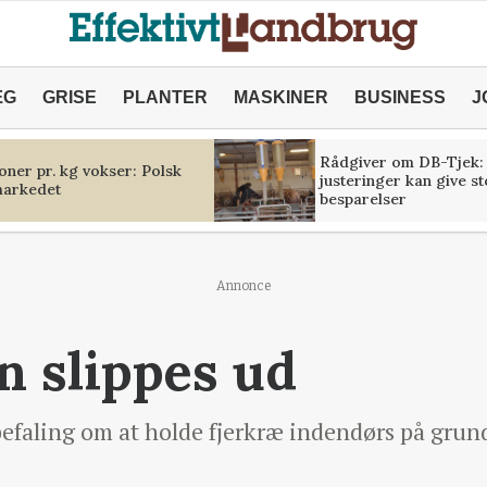
ÆG
GRISE
PLANTER
MASKINER
BUSINESS
J
Rådgiver om DB-Tjek:
oner pr. kg vokser: Polsk
justeringer kan give s
markedet
besparelser
Annonce
n slippes ud
efaling om at holde fjerkræ indendørs på grund