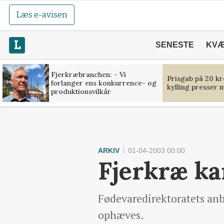
Læs e-avisen
SENESTE
KV
Fjerkræbranchen: - Vi
Prisgab på 20 kr
forlanger ens konkurrence- og
kylling presser 
produktionsvilkår
ARKIV
01-04-2003 00:00
Fjerkræ ka
Fødevaredirektoratets anb
ophæves.