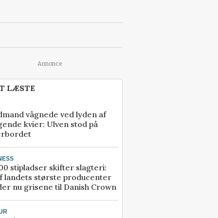
Annonce
T LÆSTE
dmand vågnede ved lyden af
gende kvier: Ulven stod på
erbordet
NESS
00 stipladser skifter slagteri:
f landets største producenter
er nu grisene til Danish Crown
UR