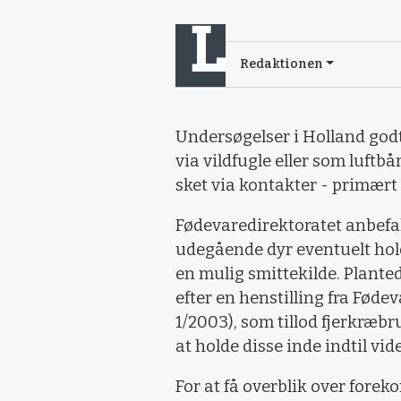
Redaktionen
Undersøgelser i Holland godt
via vildfugle eller som luftb
sket via kontakter - primært
Fødevaredirektoratet anbefal
udegående dyr eventuelt hold
en mulig smittekilde. Plante
efter en henstilling fra Fød
1/2003), som tillod fjerkræb
at holde disse inde indtil vid
For at få overblik over fore