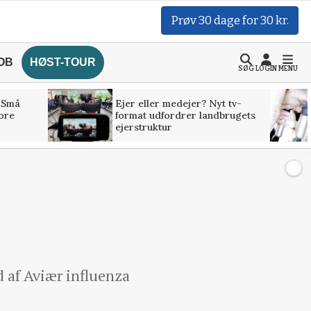
Prøv 30 dage for 30 kr.
OB
HØST-TOUR
SØG
LOGIN
MENU
 Små
Ejer eller medejer? Nyt tv-
tore
format udfordrer landbrugets
ejerstruktur
 af Aviær influenza