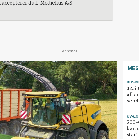
t accepterer du L-Mediehus A/S
Annonce
MES
BUSIN
32.50
af la
sende
KVÆG
500-6
barm
start