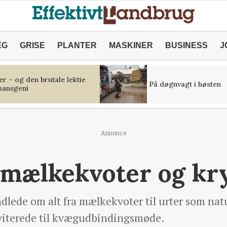
ÆG
GRISE
PLANTER
MASKINER
BUSINESS
J
r – og den brutale lektie
På døgnvagt i høsten
inansgeni
Annonce
 mælkekvoter og kr
ede om alt fra mælkekvoter til urter som natu
nviterede til kvægudbindingsmøde.