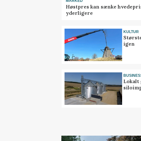
MARKED
Høstpres kan sænke hvedepri
yderligere
KULTUR
Størst
igen
BUSINES
Lokalt 
siloim