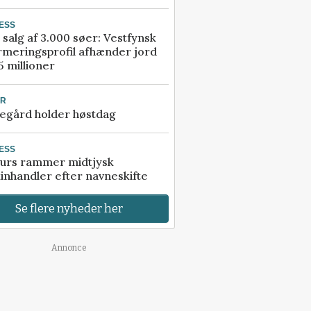
ESS
 salg af 3.000 søer: Vestfynsk
rmeringsprofil afhænder jord
5 millioner
UR
egård holder høstdag
ESS
urs rammer midtjysk
inhandler efter navneskifte
Se flere nyheder her
Annonce