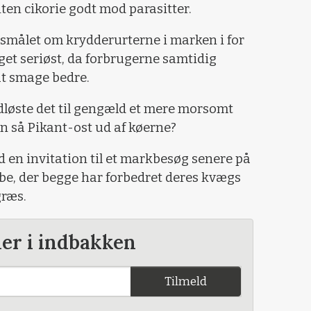
nten cikorie godt mod parasitter.
gsmålet om krydderurterne i marken i for
et seriøst, da forbrugerne samtidig
at smage bedre.
øste det til gengæld et mere morsomt
an så Pikant-ost ud af køerne?
d en invitation til et markbesøg senere på
be, der begge har forbedret deres kvægs
græs.
der i indbakken
Tilmeld