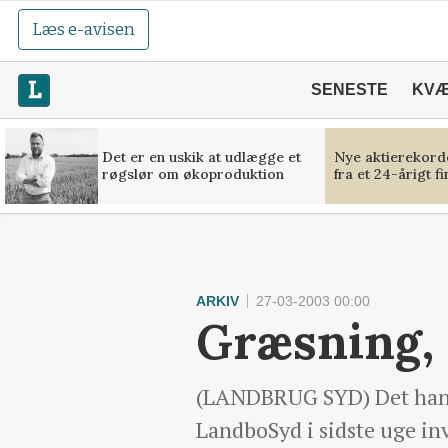
Læs e-avisen
SENESTE
KV
Det er en uskik at udlægge et
Nye aktierekorde
røgslør om økoproduktion
fra et 24-årigt f
ARKIV
27-03-2003 00:00
Græsning,
(LANDBRUG SYD) Det handl
LandboSyd i sidste uge i