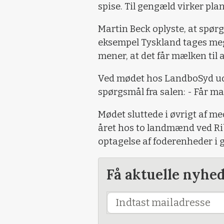
spise. Til gengæld virker pla
Martin Beck oplyste, at spør
eksempel Tyskland tages meg
mener, at det får mælken til 
Ved mødet hos LandboSyd udl
spørgsmål fra salen: - Får m
Mødet sluttede i øvrigt af me
året hos to landmænd ved Ri
optagelse af foderenheder i 
Få aktuelle nyhe