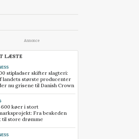
Annonce
T LÆSTE
NESS
00 stipladser skifter slagteri:
f landets største producenter
er nu grisene til Danish Crown
G
600 køer i stort
marksprojekt: Fra beskeden
t til store drømme
NESS