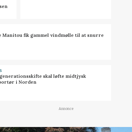
sen
e Manitou fik gammel vindmølle til at snurre
S
generationsskifte skal løfte midtjysk
portør i Norden
Annonce