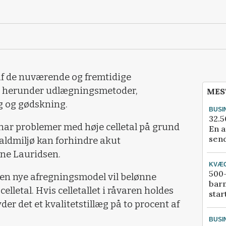
af de nuværende og fremtidige
 herunder udlægningsmetoder,
MES
g og gødskning.
BUSI
32.5
ar problemer med høje celletal på grund
En a
send
taldmiljø kan forhindre akut
ine Lauridsen.
KVÆ
500-
en nye afregningsmodel vil belønne
bar
letal. Hvis celletallet i råvaren holdes
star
er det et kvalitetstillæg på to procent af
BUSI