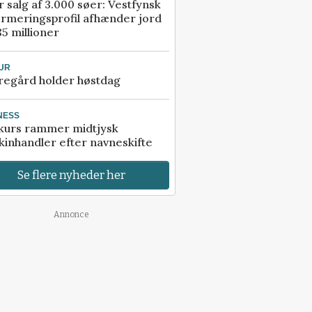
r salg af 3.000 søer: Vestfynsk
rmeringsprofil afhænder jord
85 millioner
UR
regård holder høstdag
NESS
kurs rammer midtjysk
inhandler efter navneskifte
Se flere nyheder her
Annonce