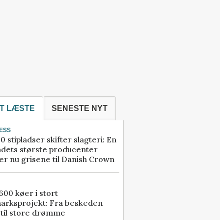
T LÆSTE
SENESTE NYT
ESS
0 stipladser skifter slagteri: En
ndets største producenter
r nu grisene til Danish Crown
00 køer i stort
arksprojekt: Fra beskeden
 til store drømme