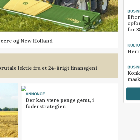
BUSIN
Efter
opfo
for 8
Deere og New Holland
KULT
Herr
rutale lektie fra et 24-årigt finansgeni
BUSIN
Konk
mask
ANNONCE
Der kan være penge gemt, i
foderstrategien