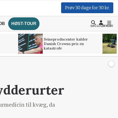
Prøv 30 dage for 30 kr.
OB
HØST-TOUR
SØG
LOGIN
MENU
Svineproducenter kalder
Danish Crowns pris en
katastrofe
ydderurter
rmedicin til kvæg, da