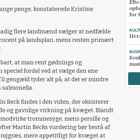
Efte
opfo
 mange penge, konstaterede Kristine
for 
KULT
stadig flere landmænd vælger at nedfælde
Her
 procent på landsplan, mens resten primært
.
BUSI
Kon
bart, at man rent gødnings og
mask
speciel fordel ved at vælge den ene
l gengæld tyder alt på, at der er mindre
s salmonella.
in Beck findes i den viden, der eksisterer
e og gavnlige virkning på kvæget. Blandt
modvirke trommesyge, mens persille og
 efter Martin Becks vurdering bør bestå af
rajgræs, mere appetitligt for kvæget at