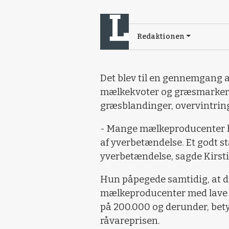
Redaktionen
Det blev til en gennemgang 
mælkekvoter og græsmarker
græsblandinger, overvintrin
- Mange mælkeproducenter h
af yverbetændelse. Et godt s
yverbetændelse, sagde Kirst
Hun påpegede samtidig, at d
mælkeproducenter med lave cel
på 200.000 og derunder, betyd
råvareprisen.