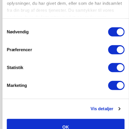
oplysninger, du har givet dem, eller som de har indsamlet
MARKED
Russisk mælkepris dykker 23 procent
fra din brug af deres tjenester. Du samtykker til vores
cookies, hvis du fortsætter med at anvende vores
Annonce
hjemmeside.
Samtykkevalg
Nødvendig
BUSINESS
Fra mark til mur: Byggeriet kan åbne nyt
marked for biokul
Præferencer
Annonce
Loading...
Statistik
Marketing
Vis detaljer
OK