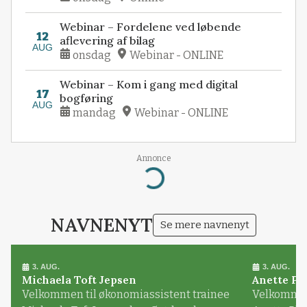
Webinar – Fordelene ved løbende
12
aflevering af bilag
AUG
onsdag
Webinar - ONLINE
Webinar – Kom i gang med digital
17
bogføring
AUG
mandag
Webinar - ONLINE
Annonce
Loading...
NAVNENYT
Se mere navnenyt
3. AUG.
3. AUG.
Michaela Toft Jepsen
Anette Pl
Velkommen til økonomiassistent trainee
Velkommen 