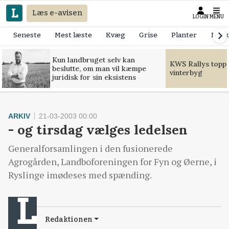
Læs e-avisen
LOGIN
MENU
Seneste
Mest læste
Kvæg
Grise
Planter
Mask
Kun landbruget selv kan
KWS Rallys toppe
beslutte, om man vil kæmpe
vinterbyg
juridisk for sin eksistens
ARKIV
21-03-2003 00:00
- og tirsdag vælges ledelsen
Generalforsamlingen i den fusionerede
Agrogården, Landboforeningen for Fyn og Øerne, i
Ryslinge imødeses med spænding.
Redaktionen