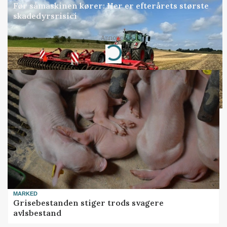
Før såmaskinen kører: Her er efterårets største
skadedyrsrisici
Annonce
Loading...
MARKED
Grisebestanden stiger trods svagere
avlsbestand