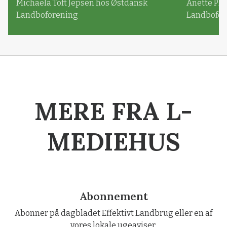
Michaela Toft Jepsen hos Østdansk
Anette Pl
Landboforening
Landbofor
MERE FRA L-
MEDIEHUS
Abonnement
Abonner på dagbladet Effektivt Landbrug eller en af
vores lokale ugeaviser.