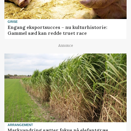
GRISE
Engang eksportsucces – nu kulturhistorie:
Gammel sæd kan redde truet race
Annonce
ARRANGEMENT
Markvandring sætter fokus på elefantgræs