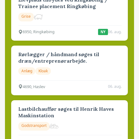
Trainee placement Ringkøbing
Grise
6950, Ringkøbing
06. aug.
NY
Rørlægger / håndmand søges til
dræn/entreprenørarbejde.
Anlæg
Kloak
4690, Haslev
06. aug.
Lastbilchauffør søges til Henrik Haves
Maskinstation
Godstransport