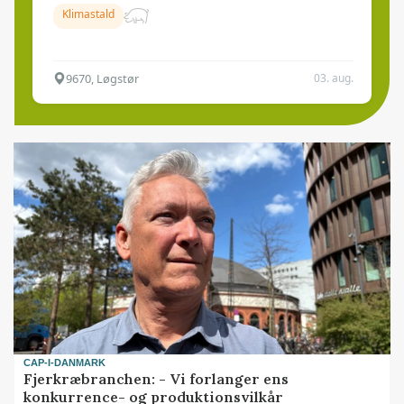
Klimastald
9670, Løgstør
03. aug.
CAP-I-DANMARK
Fjerkræbranchen: - Vi forlanger ens
konkurrence- og produktionsvilkår