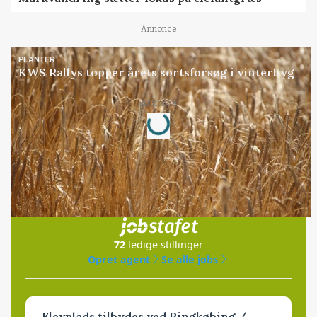
Annonce
PLANTER
KWS Rallys topper årets sortsforsøg i vinterbyg
Annonce
Loading...
Jobs
i samarbejde med
72
ledige stillinger
Opret agent
Se alle jobs
Elevplads tilbydes ved Ringkøbing /