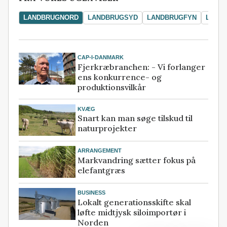
LANDBRUGNORD
LANDBRUGSYD
LANDBRUGFYN
LAND
CAP-I-DANMARK
Fjerkræbranchen: - Vi forlanger
ens konkurrence- og
produktionsvilkår
KVÆG
Snart kan man søge tilskud til
naturprojekter
ARRANGEMENT
Markvandring sætter fokus på
elefantgræs
BUSINESS
Lokalt generationsskifte skal
løfte midtjysk siloimportør i
Norden