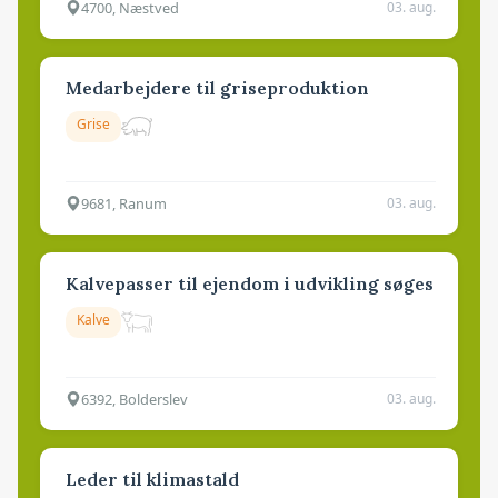
4700, Næstved
03. aug.
Medarbejdere til griseproduktion
Grise
9681, Ranum
03. aug.
Kalvepasser til ejendom i udvikling søges
Kalve
6392, Bolderslev
03. aug.
Leder til klimastald