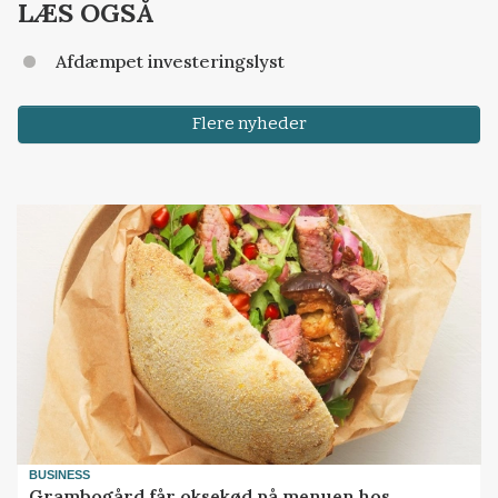
LÆS OGSÅ
Afdæmpet investeringslyst
Flere nyheder
BUSINESS
Grambogård får oksekød på menuen hos