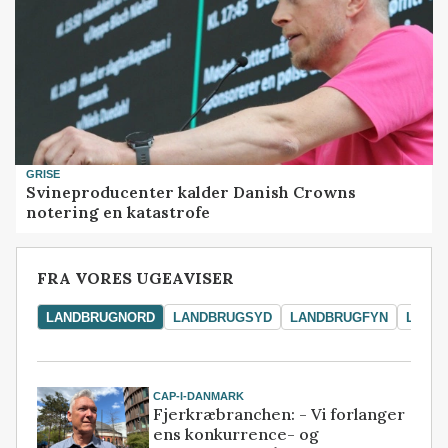
GRISE
Svineproducenter kalder Danish Crowns
notering en katastrofe
FRA VORES UGEAVISER
LANDBRUGNORD
LANDBRUGSYD
LANDBRUGFYN
LAND
CAP-I-DANMARK
Fjerkræbranchen: - Vi forlanger
ens konkurrence- og