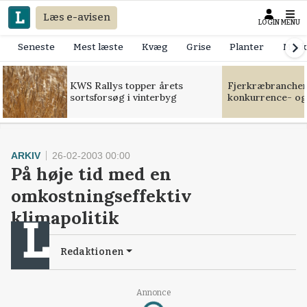
Læs e-avisen
LOGIN
MENU
Seneste
Mest læste
Kvæg
Grise
Planter
Mask
KWS Rallys topper årets
Fjerkræbranchen:
sortsforsøg i vinterbyg
konkurrence- og
ARKIV
26-02-2003 00:00
På høje tid med en
omkostningseffektiv
klimapolitik
Redaktionen
Annonce