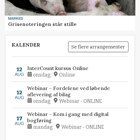
MARKED
Grisenoteringen står stille
KALENDER
Se flere arrangementer
InterCount kursus Online
12
AUG
onsdag
Online
Webinar – Fordelene ved løbende
12
aflevering af bilag
AUG
onsdag
Webinar - ONLINE
Webinar – Kom i gang med digital
17
bogføring
AUG
mandag
Webinar - ONLINE