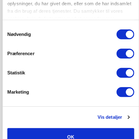
oplysninger, du har givet dem, eller som de har indsamlet
Rådgiver om DB-Tjek: Små justeringer kan give
store besparelser
fra din brug af deres tjenester. Du samtykker til vores
cookies, hvis du fortsætter med at anvende vores
Annonce
hjemmeside.
Samtykkevalg
Loading...
Nødvendig
Præferencer
Statistik
Marketing
Vis detaljer
MARKED
Russisk mælkepris dykker 23 procent
OK