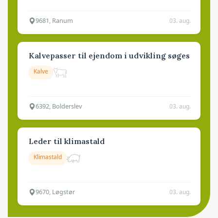
9681, Ranum
03. aug.
Kalvepasser til ejendom i udvikling søges
Kalve
6392, Bolderslev
03. aug.
Leder til klimastald
Klimastald
9670, Løgstør
03. aug.