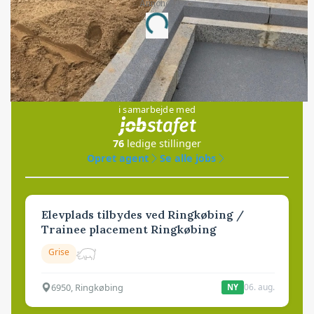
Annonce
Loading...
Jobs
i samarbejde med
76
ledige stillinger
Opret agent
Se alle jobs
Elevplads tilbydes ved Ringkøbing /
Trainee placement Ringkøbing
Grise
6950, Ringkøbing
06. aug.
NY