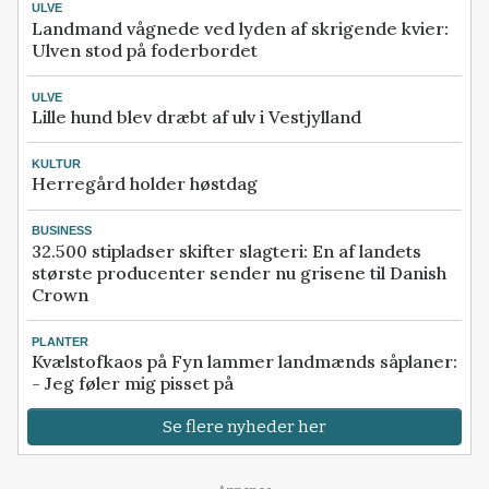
ULVE
Landmand vågnede ved lyden af skrigende kvier:
Ulven stod på foderbordet
ULVE
Lille hund blev dræbt af ulv i Vestjylland
KULTUR
Herregård holder høstdag
BUSINESS
32.500 stipladser skifter slagteri: En af landets
største producenter sender nu grisene til Danish
Crown
PLANTER
Kvælstofkaos på Fyn lammer landmænds såplaner:
- Jeg føler mig pisset på
Se flere nyheder her