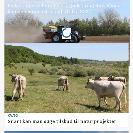
Folketinget behandler ny gødskningslov: Sådan
kan den ændre din bedrift fra 2027
Annonce
Loading...
KVÆG
Snart kan man søge tilskud til naturprojekter