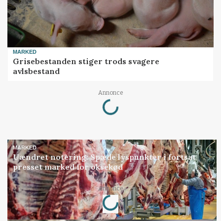
MARKED
Grisebestanden stiger trods svagere
avlsbestand
Annonce
Loading...
MARKED
Uændret notering: Spæde lyspunkter i fortsat
presset marked for oksekød
Annonce
Loading...