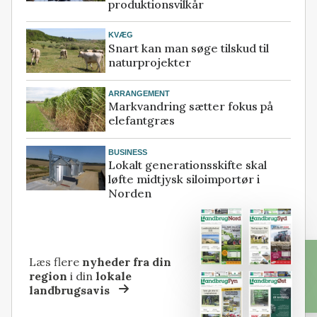
produktionsvilkår
KVÆG
Snart kan man søge tilskud til
naturprojekter
ARRANGEMENT
Markvandring sætter fokus på
elefantgræs
BUSINESS
Lokalt generationsskifte skal
løfte midtjysk siloimportør i
Norden
Læs flere
nyheder fra din
region
i din
lokale
landbrugsavis