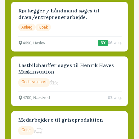
Rørlægger / håndmand søges til
dræn/entreprenørarbejde.
Anlæg
Kloak
4690, Haslev
06. aug.
NY
Lastbilchauffør søges til Henrik Haves
Maskinstation
Godstransport
4700, Næstved
03. aug.
Medarbejdere til griseproduktion
Grise