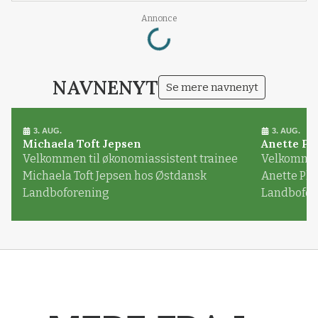
Annonce
Loading...
NAVNENYT
Se mere navnenyt
3. AUG.
3. AUG.
Michaela Toft Jepsen
Anette Pl
Velkommen til økonomiassistent trainee
Velkommen 
Michaela Toft Jepsen hos Østdansk
Anette Pl
Landboforening
Landbofor