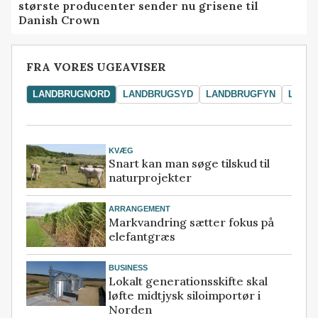
største producenter sender nu grisene til
Danish Crown
FRA VORES UGEAVISER
LANDBRUGNORD
LANDBRUGSYD
LANDBRUGFYN
LAND
KVÆG
Snart kan man søge tilskud til
naturprojekter
ARRANGEMENT
Markvandring sætter fokus på
elefantgræs
BUSINESS
Lokalt generationsskifte skal
løfte midtjysk siloimportør i
Norden