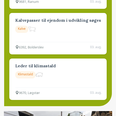
9681, Ranum
03. aug.
Kalvepasser til ejendom i udvikling søges
Kalve
6392, Bolderslev
03. aug.
Leder til klimastald
Klimastald
9670, Løgstør
03. aug.