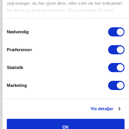
skadedyrsrisici
oplysninger, du har givet dem, eller som de har indsamlet
fra din brug af deres tjenester. Du samtykker til vores
Annonce
Loading...
cookies, hvis du fortsætter med at anvende vores
hjemmeside.
Samtykkevalg
Nødvendig
Præferencer
Statistik
Marketing
MARKED
Uændret notering: Spæde lyspunkter i fortsat
Vis detaljer
presset marked for oksekød
OK