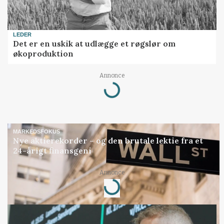
LEDER
Det er en uskik at udlægge et røgslør om
økoproduktion
Annonce
Loading...
MARKEDSFOKUS
Nye aktierekorder – og den brutale lektie fra et
24-årigt finansgeni
Annonce
Loading...