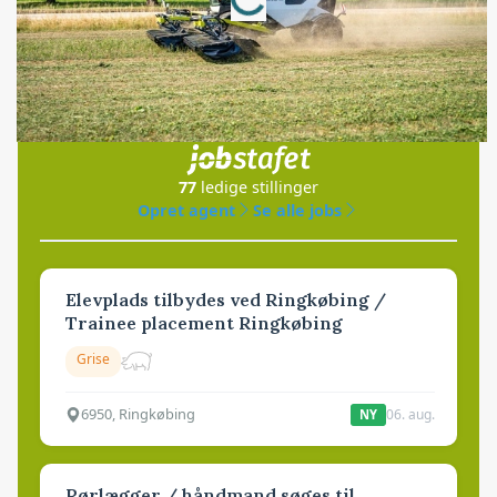
Jobs
i samarbejde med
77
ledige stillinger
Opret agent
Se alle jobs
Elevplads tilbydes ved Ringkøbing /
Trainee placement Ringkøbing
Grise
6950, Ringkøbing
06. aug.
NY
Rørlægger / håndmand søges til