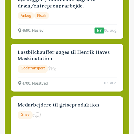
dræn/entreprenørarbejde.
Anlæg
Kloak
4690, Haslev
06. aug.
NY
Lastbilchauffør søges til Henrik Haves
Maskinstation
Godstransport
4700, Næstved
03. aug.
Medarbejdere til griseproduktion
Grise