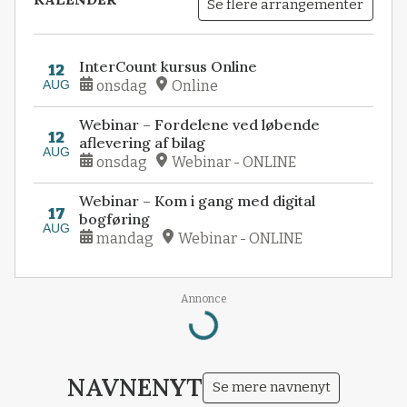
Se flere arrangementer
InterCount kursus Online
12
AUG
onsdag
Online
Webinar – Fordelene ved løbende
12
aflevering af bilag
AUG
onsdag
Webinar - ONLINE
Webinar – Kom i gang med digital
17
bogføring
AUG
mandag
Webinar - ONLINE
Annonce
Loading...
NAVNENYT
Se mere navnenyt