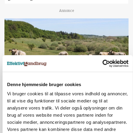
Annonce
Denne hjemmeside bruger cookies
KVÆG
Vi bruger cookies til at tilpasse vores indhold og annoncer,
Snart kan man søge tilskud til naturprojekter
til at vise dig funktioner til sociale medier og til at
analysere vores trafik. Vi deler også oplysninger om din
Annonce
brug af vores website med vores partnere inden for
sociale medier, annonceringspartnere og analysepartnere.
PLANTER
Før såmaskinen kører: Her er efterårets største
Vores partnere kan kombinere disse data med andre