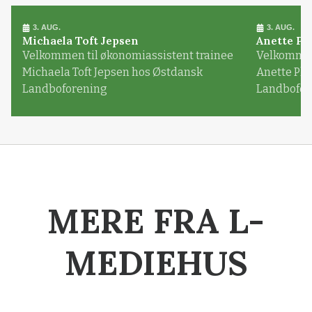
3. AUG.
3. AUG.
Michaela Toft Jepsen
Anette Pl
Velkommen til økonomiassistent trainee
Velkommen 
Michaela Toft Jepsen hos Østdansk
Anette Pl
Landboforening
Landbofor
MERE FRA L-
MEDIEHUS