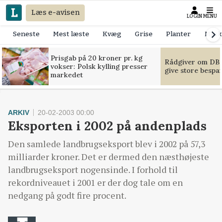
Læs e-avisen
LOGIN
MENU
Seneste
Mest læste
Kvæg
Grise
Planter
Mask
Prisgab på 20 kroner pr. kg
Rådgiver om DB-
vokser: Polsk kylling presser
give store bespa
markedet
ARKIV
20-02-2003 00:00
Eksporten i 2002 på andenplads
Den samlede landbrugseksport blev i 2002 på 57,3
milliarder kroner. Det er dermed den næsthøjeste
landbrugseksport nogensinde. I forhold til
rekordniveauet i 2001 er der dog tale om en
nedgang på godt fire procent.