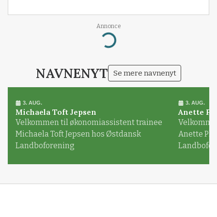
Annonce
Loading...
NAVNENYT
Se mere navnenyt
3. AUG.
3. AUG.
Michaela Toft Jepsen
Anette Pl
Velkommen til økonomiassistent trainee
Velkommen 
Michaela Toft Jepsen hos Østdansk
Anette Pl
Landboforening
Landbofor