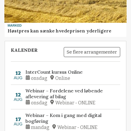
MARKED
Høstpres kan sænke hvedeprisen yderligere
KALENDER
Se flere arrangementer
InterCount kursus Online
12
AUG
onsdag
Online
Webinar – Fordelene ved løbende
12
aflevering af bilag
AUG
onsdag
Webinar - ONLINE
Webinar – Kom i gang med digital
17
bogføring
AUG
mandag
Webinar - ONLINE