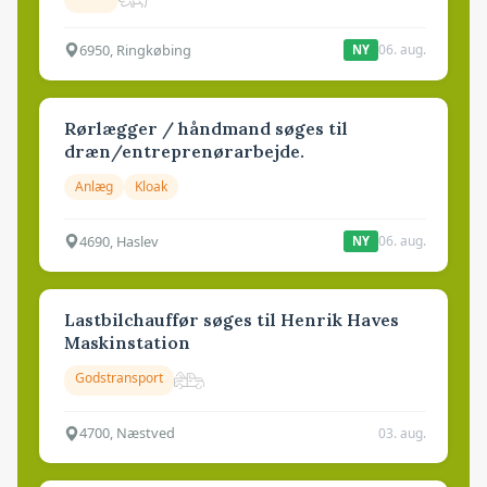
6950, Ringkøbing
06. aug.
NY
Rørlægger / håndmand søges til
dræn/entreprenørarbejde.
Anlæg
Kloak
4690, Haslev
06. aug.
NY
Lastbilchauffør søges til Henrik Haves
Maskinstation
Godstransport
4700, Næstved
03. aug.