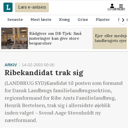
Læs e-avisen
LOGIN
MENU
Seneste
Mest læste
Kvæg
Grise
Planter
Mask
Rådgiver om DB-Tjek: Små
Ejer eller medej
justeringer kan give store
landbrugets ejer
besparelser
ARKIV
14-02-2003 00:00
Ribekandidat trak sig
(LANDBRUG SYD)Kandidat til posten som formand
for Dansk Landbrugs familielandbrugssektion,
regionsformand for Ribe Amts Familielandbrug,
Henrik Bertelsen, trak sig i allersidste øjeblik
inden valget – Svend-Aage Steenholdt ny
næstformand.