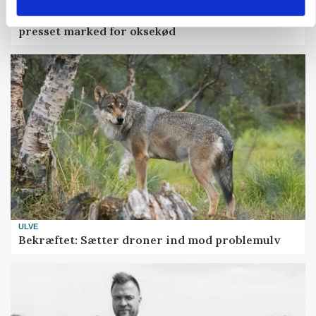
MARKED
Uændret notering: Spæde lyspunkter i fortsat
presset marked for oksekød
ULVE
Bekræftet: Sætter droner ind mod problemulv