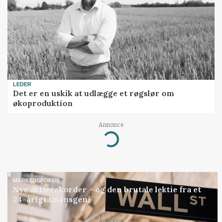
LEDER
Det er en uskik at udlægge et røgslør om
økoproduktion
Annonce
Loading...
MARKEDSFOKUS
Nye aktierekorder – og den brutale lektie fra et
24-årigt finansgeni
Annonce