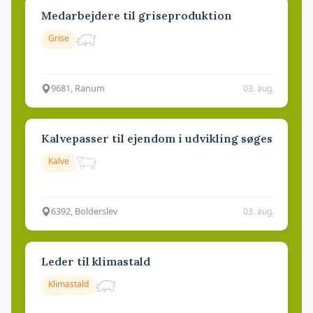
Medarbejdere til griseproduktion
Grise
9681, Ranum
03. aug.
Kalvepasser til ejendom i udvikling søges
Kalve
6392, Bolderslev
03. aug.
Leder til klimastald
Klimastald