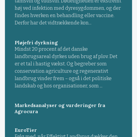
tamsvin og vildsvin. Dødeligheden er ekstremt
høj ved infektion med dyresygdommen, og der
findes hverken en behandling eller vaccine.
Derfor har det vidtrækkende kon...
Pløjefri dyrkning
Mindst 20 procent af det danske
landbrugsareal dyrkes uden brug af plov. Det
er et tal i hastig vækst. Og begreber som
conservation agriculture og regenerativt
landbrug vinder frem – også i det politiske
landskab og hos organisationer, som ...
Markedsanalyser og vurderinger fra
Agrocura
EuroTier
Følg med, når Effektivt Landbrug dækker den