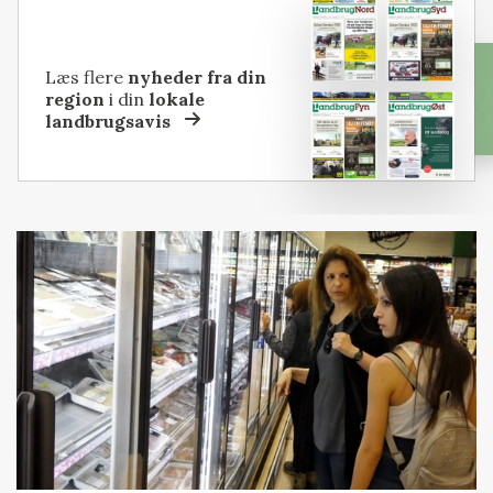
Læs flere
nyheder fra din
region
i din
lokale
landbrugsavis