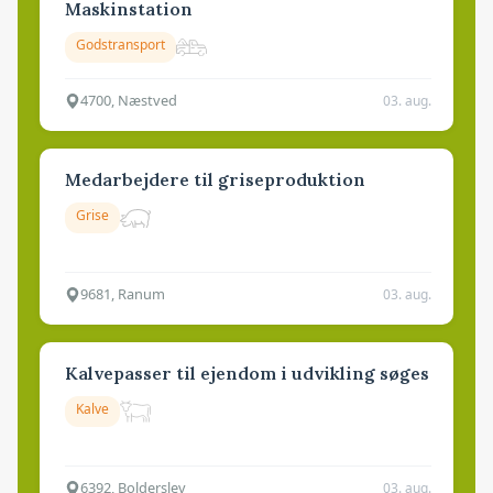
Maskinstation
Godstransport
4700, Næstved
03. aug.
Medarbejdere til griseproduktion
Grise
9681, Ranum
03. aug.
Kalvepasser til ejendom i udvikling søges
Kalve
6392, Bolderslev
03. aug.