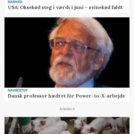
MARKED
USA: Oksekød steg i værdi i juni – svinekød faldt
NAVNESTOF
Dansk professor hædret for Power-to-X-arbejde
Annonce