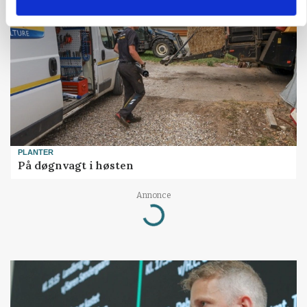
HØST-TOUR
PLANTER
På døgnvagt i høsten
Annonce
Loading...