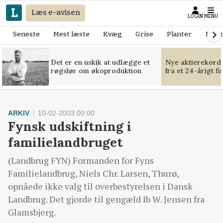
Læs e-avisen
LOGIN
MENU
Seneste
Mest læste
Kvæg
Grise
Planter
Mask
Det er en uskik at udlægge et
Nye aktierekorde
røgslør om økoproduktion
fra et 24-årigt f
ARKIV
10-02-2003 00:00
Fynsk udskiftning i
familielandbruget
(Landbrug FYN) Formanden for Fyns
Familielandbrug, Niels Chr. Larsen, Thurø,
opnåede ikke valg til overbestyrelsen i Dansk
Landbrug. Det gjorde til gengæld Ib W. Jensen fra
Glamsbjerg.