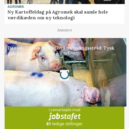
AGROMEK
Ny Kartoffeldag på Agromek skal samle hele
værdikæden om ny teknologi
Annonce
GRISE
Danish Crown slår igen i noteringsstrid: Tysk
gab er 3 kroner – ikke 4,30
Annonce
Loading...
Jobs
i samarbejde med
81
ledige stillinger