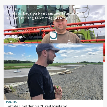
PLANTER
Kvælstofkaos på Fyn lammer landmænds
såplaner: - Jeg føler mig pisset på
Annonce
Loading...
POLITIK
Bønder holder vagt ved Rusland