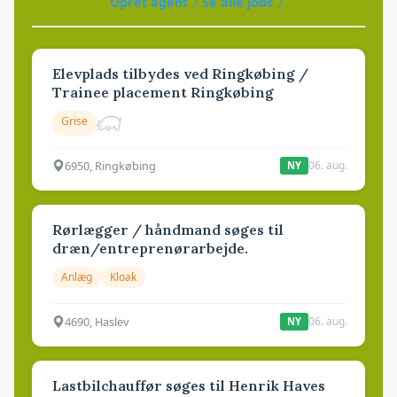
Opret agent
Se alle jobs
Elevplads tilbydes ved Ringkøbing /
Trainee placement Ringkøbing
Grise
6950, Ringkøbing
06. aug.
NY
Rørlægger / håndmand søges til
dræn/entreprenørarbejde.
Anlæg
Kloak
4690, Haslev
06. aug.
NY
Lastbilchauffør søges til Henrik Haves