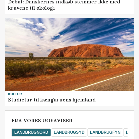
Debat: Danskernes indkøb stemmer ikke med
kravene til økologi
KULTUR
Studietur til kænguruens hjemland
FRA VORES UGEAVISER
LANDBRUGNORD
LANDBRUGSYD
LANDBRUGFYN
LAND