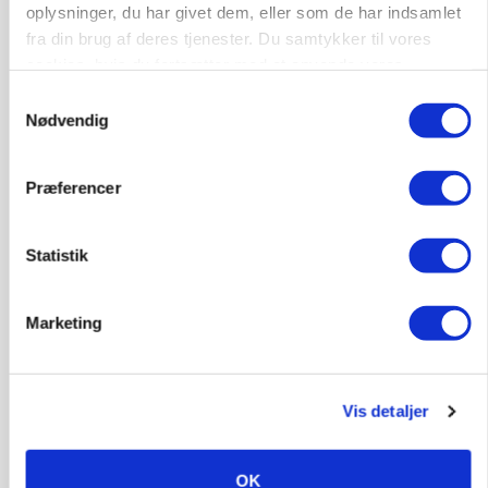
oplysninger, du har givet dem, eller som de har indsamlet
fra din brug af deres tjenester. Du samtykker til vores
BUSINESS
Lave grisepriser og nye regler øger landbobanks
cookies, hvis du fortsætter med at anvende vores
forsigtighed
hjemmeside.
Samtykkevalg
Nødvendig
Præferencer
Statistik
Marketing
LEDER
Det er en uskik at udlægge et røgslør om
Vis detaljer
økoproduktion
OK