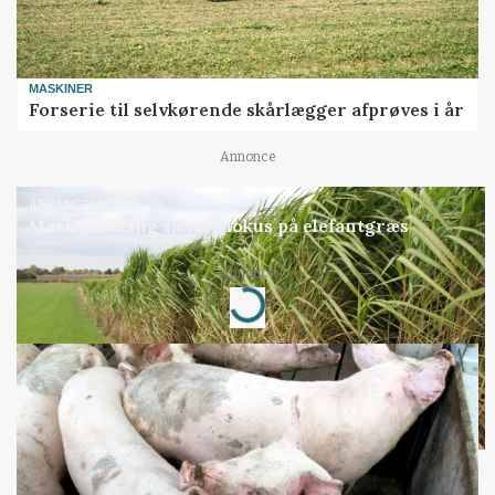
MASKINER
Forserie til selvkørende skårlægger afprøves i år
Annonce
ARRANGEMENT
Markvandring sætter fokus på elefantgræs
Annonce
Loading...