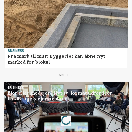
BUSINESS
Fra mark til mur: Byggeriet kan åbne nyt
marked for biokul
Annonce
BUSINESS
Ejer eller medejer? Nyt tv-format udfordrer
landbrugets ejerstruktur
Loading...
Annonce