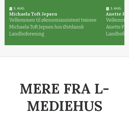
3. AUG.
3. AUG.
Michaela Toft Jepsen
Anette Pl
Velkommen til økonomiassistent trainee
Velkommen 
Michaela Toft Jepsen hos Østdansk
Anette Pl
Landboforening
Landbofor
MERE FRA L-
MEDIEHUS