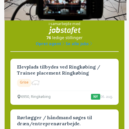
Jobs
i samarbejde med
76
ledige stillinger
Opret agent
Se alle jobs
Elevplads tilbydes ved Ringkøbing /
Trainee placement Ringkøbing
Grise
6950, Ringkøbing
06. aug.
NY
Rørlægger / håndmand søges til
dræn/entreprenørarbejde.