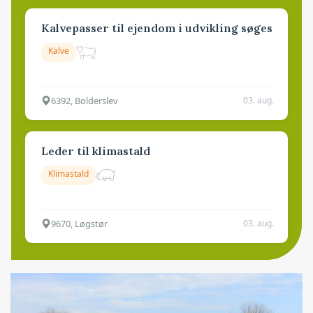
Kalvepasser til ejendom i udvikling søges
Kalve
6392, Bolderslev
03. aug.
Leder til klimastald
Klimastald
9670, Løgstør
03. aug.