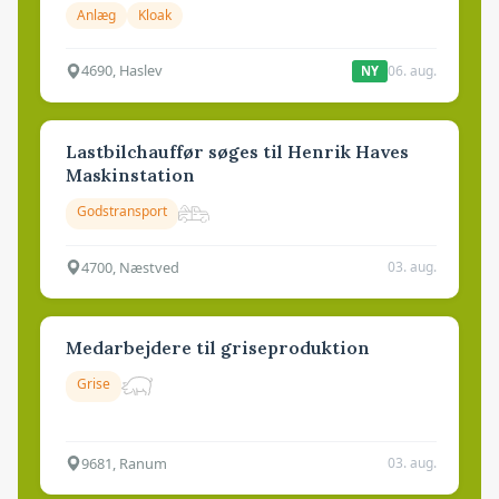
Anlæg
Kloak
4690, Haslev
06. aug.
NY
Lastbilchauffør søges til Henrik Haves
Maskinstation
Godstransport
4700, Næstved
03. aug.
Medarbejdere til griseproduktion
Grise
9681, Ranum
03. aug.