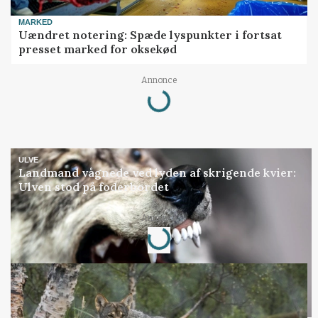
MARKED
Uændret notering: Spæde lyspunkter i fortsat
presset marked for oksekød
Annonce
Loading...
ULVE
Landmand vågnede ved lyden af skrigende kvier:
Ulven stod på foderbordet
Annonce
Loading...