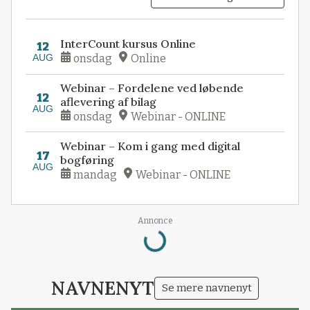
InterCount kursus Online
12
AUG
onsdag
Online
Webinar – Fordelene ved løbende
12
aflevering af bilag
AUG
onsdag
Webinar - ONLINE
Webinar – Kom i gang med digital
17
bogføring
AUG
mandag
Webinar - ONLINE
Annonce
Loading...
NAVNENYT
Se mere navnenyt