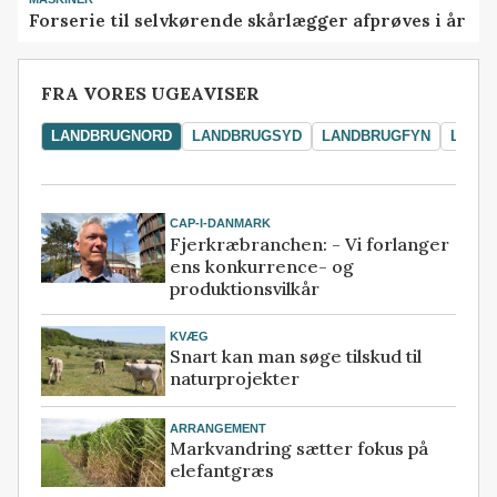
Forserie til selvkørende skårlægger afprøves i år
FRA VORES UGEAVISER
LANDBRUGNORD
LANDBRUGSYD
LANDBRUGFYN
LAND
CAP-I-DANMARK
Fjerkræbranchen: - Vi forlanger
ens konkurrence- og
produktionsvilkår
KVÆG
Snart kan man søge tilskud til
naturprojekter
ARRANGEMENT
Markvandring sætter fokus på
elefantgræs