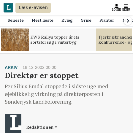
Læs e-avisen
LOGIN
MENU
Seneste
Mest læste
Kvæg
Grise
Planter
Mask
KWS Rallys topper årets
Fjerkræbranchen:
sortsforsøg i vinterbyg
konkurrence- og
ARKIV
18-12-2002 00:00
Direktør er stoppet
Per Silius Emdal stoppede i sidste uge med
øjeblikkelig virkning på direktørposten i
Sønderjysk Landboforening.
Redaktionen