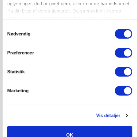
oplysninger, du har givet dem, eller som de har indsamlet
fra din brug af deres tjenester. Du samtykker til vores
cookies, hvis du fortsætter med at anvende vores
hjemmeside.
Samtykkevalg
Nødvendig
Præferencer
POLITIK
Statistik
»Nu stopper I«: Landbrugsdebattør og
protestgruppe vil demonstrere mod ny
gødskningslov
Marketing
Annonce
KVÆG
Vis detaljer
Snart kan man søge tilskud til naturprojekter
Annonce
OK