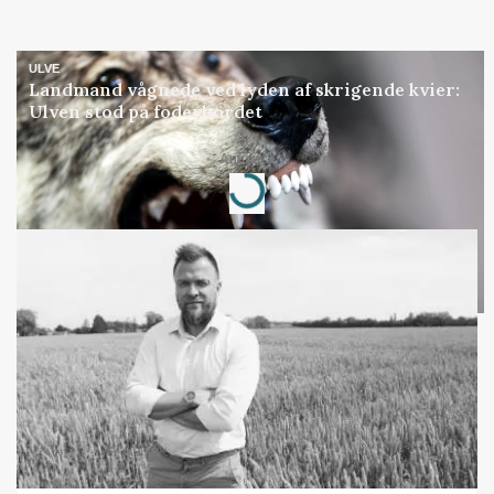
ULVE
Landmand vågnede ved lyden af skrigende kvier:
Ulven stod på foderbordet
Annonce
Loading...