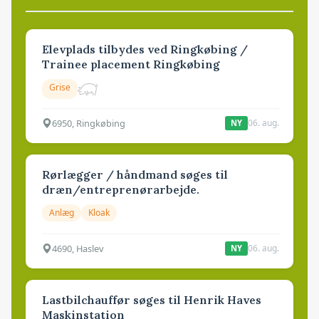
Elevplads tilbydes ved Ringkøbing /
Trainee placement Ringkøbing
Grise
6950, Ringkøbing
06. aug.
NY
Rørlægger / håndmand søges til
dræn/entreprenørarbejde.
Anlæg
Kloak
4690, Haslev
06. aug.
NY
Lastbilchauffør søges til Henrik Haves
Maskinstation