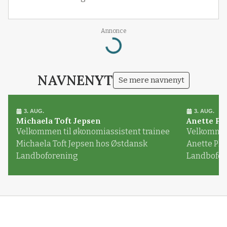
Annonce
Loading...
NAVNENYT
Se mere navnenyt
3. AUG.
3. AUG.
Michaela Toft Jepsen
Anette Pl
Velkommen til økonomiassistent trainee
Velkommen 
Michaela Toft Jepsen hos Østdansk
Anette Pl
Landboforening
Landbofor