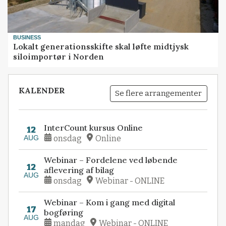
BUSINESS
Lokalt generationsskifte skal løfte midtjysk
siloimportør i Norden
KALENDER
Se flere arrangementer
InterCount kursus Online
12
AUG
onsdag
Online
Webinar – Fordelene ved løbende
12
aflevering af bilag
AUG
onsdag
Webinar - ONLINE
Webinar – Kom i gang med digital
17
bogføring
AUG
mandag
Webinar - ONLINE