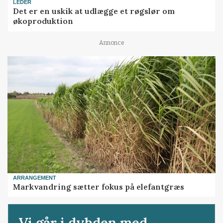
LEDER
Det er en uskik at udlægge et røgslør om
økoproduktion
Annonce
ARRANGEMENT
Markvandring sætter fokus på elefantgræs
Vi går i dybden med...