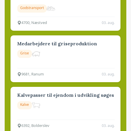
Godstransport
4700, Næstved
03. aug.
Medarbejdere til griseproduktion
Grise
9681, Ranum
03. aug.
Kalvepasser til ejendom i udvikling søges
Kalve
6392, Bolderslev
03. aug.