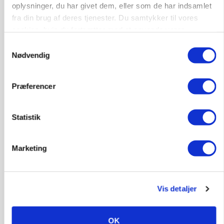
oplysninger, du har givet dem, eller som de har indsamlet
fra din brug af deres tjenester. Du samtykker til vores
cookies, hvis du fortsætter med at anvende vores
hjemmeside.
Samtykkevalg
Nødvendig
PLANTER
Før såmaskinen kører: Her er efterårets største
skadedyrsrisici
Præferencer
Statistik
Marketing
Vis detaljer
OK