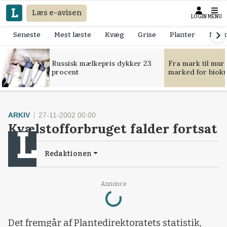
Læs e-avisen
LOGIN
MENU
Seneste
Mest læste
Kvæg
Grise
Planter
Mask
Russisk mælkepris dykker 23
Fra mark til mur
procent
marked for bioku
ARKIV
27-11-2002 00:00
Kvælstofforbruget falder fortsat
Redaktionen
Loading...
Annonce
Det fremgår af Plantedirektoratets statistik,