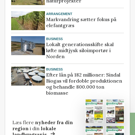
naturprojekter
ARRANGEMENT
Markvandring sætter fokus på
elefantgræs
BUSINESS
Lokalt generationsskifte skal
løfte midtjysk siloimportør i
Norden
BUSINESS
Efter lån på 182 millioner: Sindal
Biogas vil fordoble produktionen
og behandle 800.000 ton
biomasse
Læs flere
nyheder fra din
region
i din
lokale
landbrugsavis