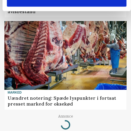
MARKED
Grisebestanden stiger trods svagere
avlsbestand
MARKED
Uændret notering: Spæde lyspunkter i fortsat
presset marked for oksekød
Annonce
Loading...