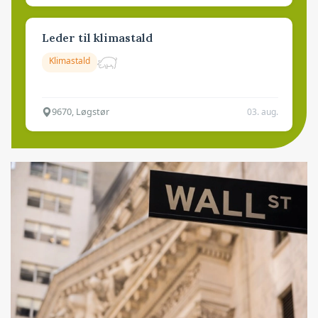
Leder til klimastald
Klimastald
9670, Løgstør
03. aug.