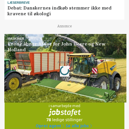
LÆSERBREVE
Debat: Danskernes indkøb stemmer ikke med
kravene til økologi
Annonce
MASKINER
Krone åbner XDisc for John Deere og New
Holland
Loading...
Annonce
Jobs
i samarbejde med
78
ledige stillinger
Opret agent
Se alle jobs