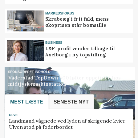
MARKEDSFOKUS
Skrabeæg i frit fald, mens
økoprisen står bomstille
BUSINESS
L&F-profil vender tilbage til
Axelborg i ny topstilling
SPONSORERET INDHOLD
Väderstad TopDown 500 løfter oppetiden hos
midtjysk maskinstation
MEST LÆSTE
SENESTE NYT
ULVE
Landmand vågnede ved lyden af skrigende kvier:
Ulven stod på foderbordet