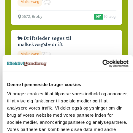
Malkekvæg
5672, Broby
10. aug.
NY
🐄 Driftsleder søges til
malkekvægsbedrift
Malkekvæg
8830, Tjele
10. aug.
NY
Denne hjemmeside bruger cookies
Medarbejder til slagtegriseproduktion
Vi bruger cookies til at tilpasse vores indhold og annoncer,
Slagtegrise
til at vise dig funktioner til sociale medier og til at
analysere vores trafik. Vi deler også oplysninger om din
brug af vores website med vores partnere inden for
4261, Dalmose
10. aug.
NY
sociale medier, annonceringspartnere og analysepartnere.
Vores partnere kan kombinere disse data med andre