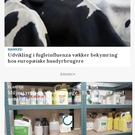
MARKED
Udvikling i fugleinfluenza vækker bekymring
hos europæiske husdyrbrugere
Annonce
PLANTER
Miljøstyrelsen vil undersøge TFA-mistanke mod
centralt insektmiddel
Loading...
Annonce