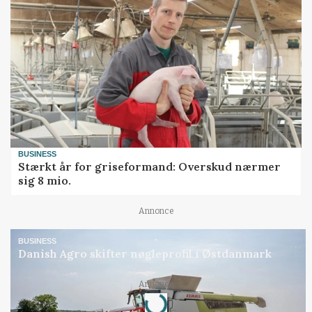
BUSINESS
Stærkt år for griseformand: Overskud nærmer
sig 8 mio.
Annonce
BUSINESS
Danish Agro skifter nøgleprofil i Østdanmark
Annonce
Loading...