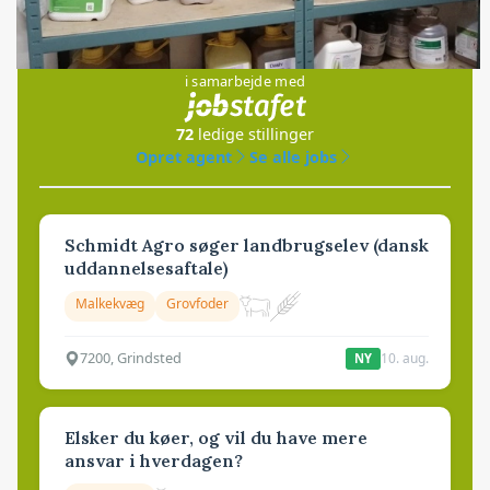
Jobs
i samarbejde med
72
ledige stillinger
Opret agent
Se alle jobs
Schmidt Agro søger landbrugselev (dansk
uddannelsesaftale)
Malkekvæg
Grovfoder
7200, Grindsted
10. aug.
NY
Elsker du køer, og vil du have mere
ansvar i hverdagen?