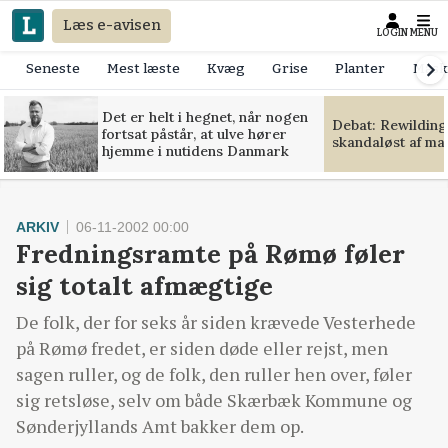
Læs e-avisen
LOGIN
MENU
Seneste
Mest læste
Kvæg
Grise
Planter
Mask
Det er helt i hegnet, når nogen
Debat: Rewilding
fortsat påstår, at ulve hører
skandaløst af m
hjemme i nutidens Danmark
ARKIV
06-11-2002 00:00
Fredningsramte på Rømø føler
sig totalt afmægtige
De folk, der for seks år siden krævede Vesterhede
på Rømø fredet, er siden døde eller rejst, men
sagen ruller, og de folk, den ruller hen over, føler
sig retsløse, selv om både Skærbæk Kommune og
Sønderjyllands Amt bakker dem op.