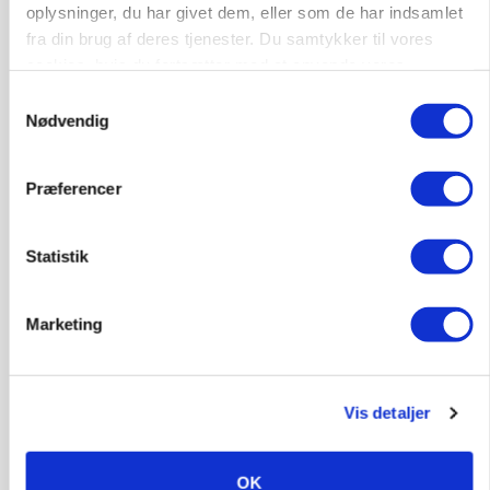
oplysninger, du har givet dem, eller som de har indsamlet
Afdelingsansvarlig for klimastald
fra din brug af deres tjenester. Du samtykker til vores
cookies, hvis du fortsætter med at anvende vores
Klimastald
hjemmeside.
Samtykkevalg
Nødvendig
6100, Haderslev
10. aug.
NY
Præferencer
Alsidig Håndværker søges
Statistik
Kloak
Anlæg
Byggeri
Marketing
2730, Herlev
10. aug.
NY
Vis detaljer
OK