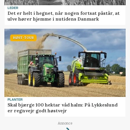
LEDER
Det er helt i hegnet, når nogen fortsat påstår, at
ulve hører hjemme i nutidens Danmark
HØST-TOUR
PLANTER
Skal bjærge 100 hektar våd halm: På Lykkeslund
er regnvejr godt høstvejr
Annonce
Loading...