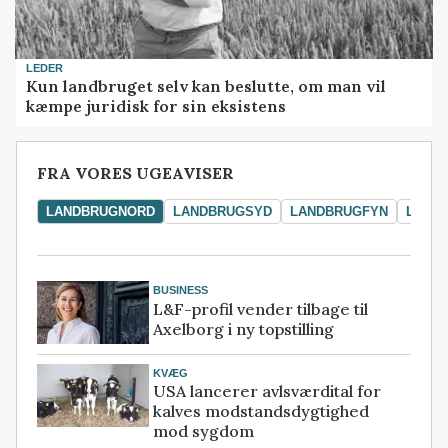
LEDER
Kun landbruget selv kan beslutte, om man vil
kæmpe juridisk for sin eksistens
FRA VORES UGEAVISER
LANDBRUGNORD
LANDBRUGSYD
LANDBRUGFYN
LAND
BUSINESS
L&F-profil vender tilbage til
Axelborg i ny topstilling
KVÆG
USA lancerer avlsværdital for
kalves modstandsdygtighed
mod sygdom