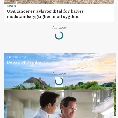
KVÆG
USA lancerer avlsværdital for kalves
modstandsdygtighed mod sygdom
Annonce
Loading...
LÆSERBREVE
Debat: Slutspillet for dansk landbrug er i gang
Annonce
Loading...