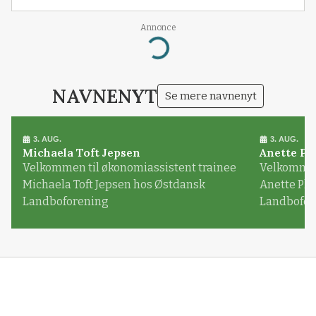
Annonce
Loading...
NAVNENYT
Se mere navnenyt
3. AUG.
3. AUG.
Michaela Toft Jepsen
Anette Pl
Velkommen til økonomiassistent trainee
Velkommen 
Michaela Toft Jepsen hos Østdansk
Anette Pl
Landboforening
Landbofor