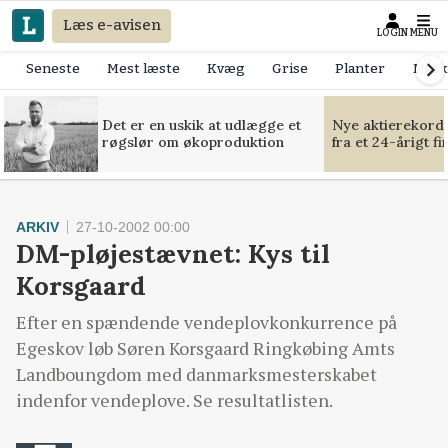
Læs e-avisen
LOGIN
MENU
Seneste
Mest læste
Kvæg
Grise
Planter
Mask
Det er en uskik at udlægge et
Nye aktierekorde
røgslør om økoproduktion
fra et 24-årigt f
ARKIV
27-10-2002 00:00
DM-pløjestævnet: Kys til
Korsgaard
Efter en spændende vendeplovkonkurrence på
Egeskov løb Søren Korsgaard Ringkøbing Amts
Landboungdom med danmarksmesterskabet
indenfor vendeplove. Se resultatlisten.