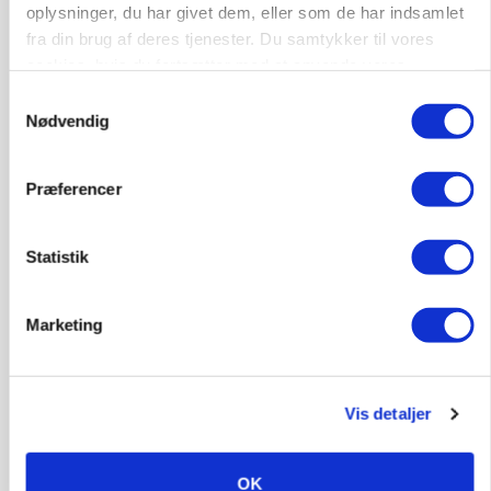
ARRANGEMENT
oplysninger, du har givet dem, eller som de har indsamlet
Markvandring sætter fokus på elefantgræs
fra din brug af deres tjenester. Du samtykker til vores
cookies, hvis du fortsætter med at anvende vores
hjemmeside.
Samtykkevalg
Nødvendig
Præferencer
Statistik
Marketing
MARKED
Grisenoteringen står stille
Vis detaljer
OK