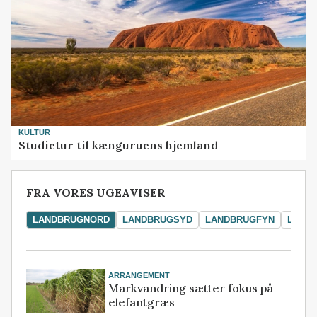
KULTUR
Studietur til kænguruens hjemland
FRA VORES UGEAVISER
LANDBRUGNORD
LANDBRUGSYD
LANDBRUGFYN
LAND
ARRANGEMENT
Markvandring sætter fokus på
elefantgræs