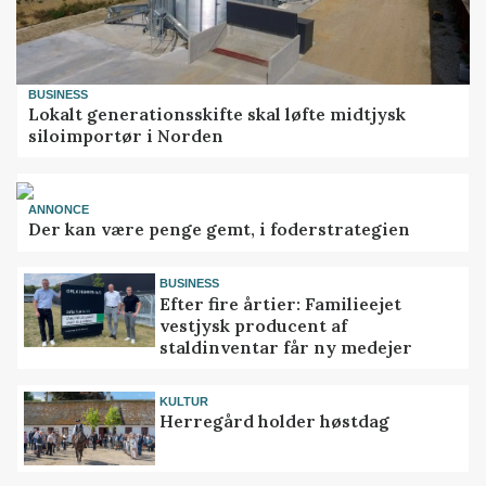
BUSINESS
Lokalt generationsskifte skal løfte midtjysk
siloimportør i Norden
ANNONCE
Der kan være penge gemt, i foderstrategien
BUSINESS
Efter fire årtier: Familieejet
vestjysk producent af
staldinventar får ny medejer
KULTUR
Herregård holder høstdag