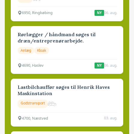
6950, Ringkøbing
06. aug.
NY
Rørlægger / håndmand søges til
dræn/entreprenørarbejde.
Anlæg
Kloak
4690, Haslev
06. aug.
NY
Lastbilchauffør søges til Henrik Haves
Maskinstation
Godstransport
4700, Næstved
03. aug.