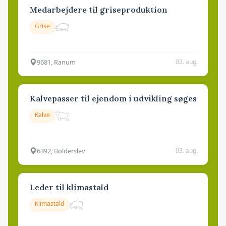
Medarbejdere til griseproduktion
Grise
9681, Ranum
03. aug.
Kalvepasser til ejendom i udvikling søges
Kalve
6392, Bolderslev
03. aug.
Leder til klimastald
Klimastald