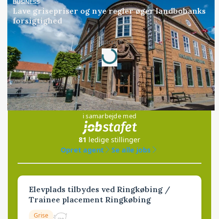
BUSINESS
Lave grisepriser og nye regler øger landbobanks
forsigtighed
Annonce
Loading...
Jobs
i samarbejde med
81
ledige stillinger
Opret agent
Se alle jobs
Elevplads tilbydes ved Ringkøbing /
Trainee placement Ringkøbing
Grise