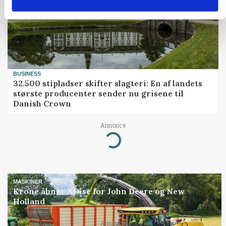
BUSINESS
32.500 stipladser skifter slagteri: En af landets
største producenter sender nu grisene til
Danish Crown
Annonce
Loading...
MASKINER
Krone åbner XDisc for John Deere og New
Holland
Annonce