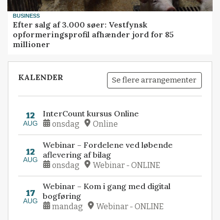
BUSINESS
Efter salg af 3.000 søer: Vestfynsk
opformeringsprofil afhænder jord for 85
millioner
KALENDER
Se flere arrangementer
InterCount kursus Online
12
AUG
onsdag
Online
Webinar – Fordelene ved løbende
12
aflevering af bilag
AUG
onsdag
Webinar - ONLINE
Webinar – Kom i gang med digital
17
bogføring
AUG
mandag
Webinar - ONLINE