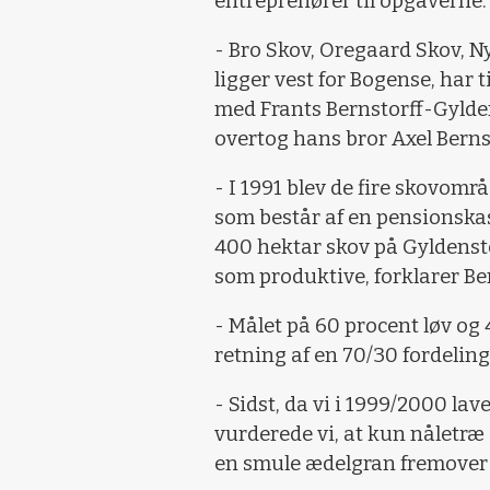
entreprenører til opgaverne.
- Bro Skov, Oregaard Skov, N
ligger vest for Bogense, har t
med Frants Bernstorff-Gylden
overtog hans bror Axel Bernst
- I 1991 blev de fire skovområ
som består af en pensionskas
400 hektar skov på Gyldenst
som produktive, forklarer Be
- Målet på 60 procent løv og 
retning af en 70/30 fordeling
- Sidst, da vi i 1999/2000 lav
vurderede vi, at kun nåletræ
en smule ædelgran fremover 