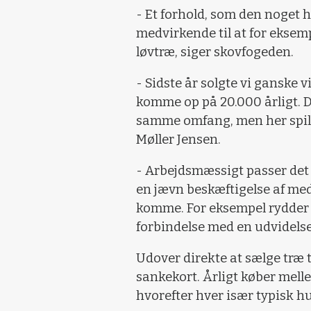
- Et forhold, som den noget
medvirkende til at for eksemp
løvtræ, siger skovfogeden.
- Sidste år solgte vi ganske 
komme op på 20.000 årligt. D
samme omfang, men her spille
Møller Jensen.
- Arbejdsmæssigt passer det g
en jævn beskæftigelse af med
komme. For eksempel rydder vi
forbindelse med en udvidelse
Udover direkte at sælge træ 
sankekort. Årligt køber mell
hvorefter hver især typisk 