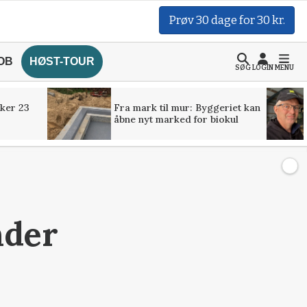
Prøv 30 dage for 30 kr.
OB
HØST-TOUR
SØG
LOGIN
MENU
ker 23
Fra mark til mur: Byggeriet kan
åbne nyt marked for biokul
nder