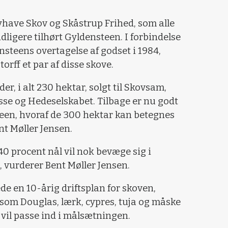
yhave Skov og Skåstrup Frihed, som alle
idligere tilhørt Gyldensteen. I forbindelse
steens overtagelse af godset i 1984,
orff et par af disse skove.
der, i alt 230 hektar, solgt til Skovsam,
se og Hedeselskabet. Tilbage er nu godt
een, hvoraf de 300 hektar kan betegnes
nt Møller Jensen.
40 procent nål vil nok bevæge sig i
, vurderer Bent Møller Jensen.
ede en 10-årig driftsplan for skoven,
 som Douglas, lærk, cypres, tuja og måske
vil passe ind i målsætningen.