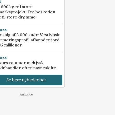
G
600 køer i stort
marksprojekt: Fra beskeden
t til store drømme
NESS
r salg af 3.000 søer: Vestfynsk
rmeringsprofil afhænder jord
85 millioner
NESS
kurs rammer midtjysk
inhandler efter navneskifte
Se flere nyheder her
Annonce