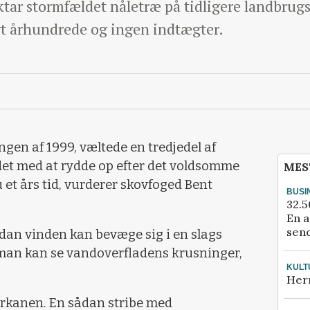
tar stormfældet nåletræ på tidligere landbrugsj
lvt århundrede og ingen indtægter.
gen af 1999, væltede en tredjedel af
det med at rydde op efter det voldsomme
MES
 et års tid, vurderer skovfoged Bent
BUSI
32.5
En a
send
ordan vinden kan bevæge sig i en slags
 man kan se vandoverfladens krusninger,
KULT
Her
orkanen. En sådan stribe med