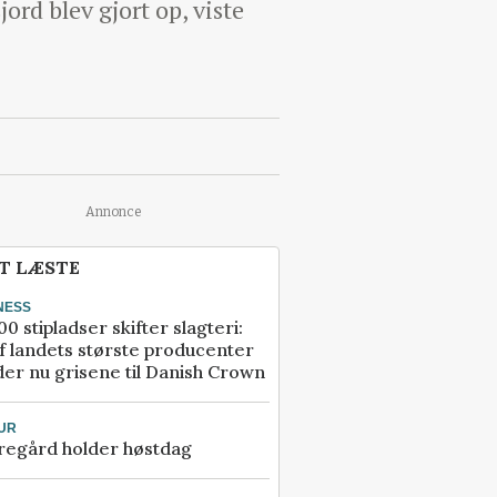
ord blev gjort op, viste
Annonce
T LÆSTE
NESS
00 stipladser skifter slagteri:
f landets største producenter
er nu grisene til Danish Crown
UR
regård holder høstdag