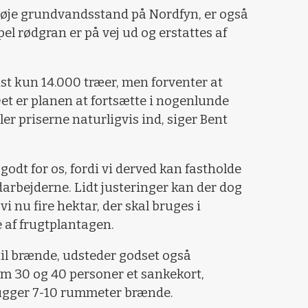
 høje grundvandsstand på Nordfyn, er også
el rødgran er på vej ud og erstattes af
vist kun 14.000 træer, men forventer at
et er planen at fortsætte i nogenlunde
r priserne naturligvis ind, siger Bent
odt for os, fordi vi derved kan fastholde
arbejderne. Lidt justeringer kan der dog
 nu fire hektar, der skal bruges i
 af frugtplantagen.
til brænde, udsteder godset også
em 30 og 40 personer et sankekort,
hugger 7-10 rummeter brænde.