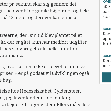
KVÆ
ter pr. sekund skar sig gennem det
500-
gik ud over både gamle bøgetræer og hele
bar
star
r på 12 meter og derover kan ganske
BUSI
Efte
ræerne, der i sin tid blev plantet på et
opfo
 år, der er gået, kun har medført udgifter,
for 
 trods skovbrugets aktuelle situation
 optimisme.
BUSI
Kon
mask
sk, hvor kernen ikke er blevet brunfarvet,
priser. Her på godset vil udviklingen også
e bøg.
ttelse hos Hedeselskabet. Gyldensteen
et, jeg laver for dem. I det omfang,
bejdere, bruger vi dem. Ellers må vi leje