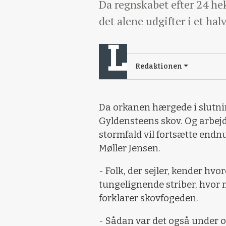
Da regnskabet efter 24 hek
det alene udgifter i et ha
Redaktionen
Da orkanen hærgede i slutnin
Gyldensteens skov. Og arbej
stormfald vil fortsætte endnu
Møller Jensen.
- Folk, der sejler, kender hv
tungelignende striber, hvor
forklarer skovfogeden.
- Sådan var det også under 