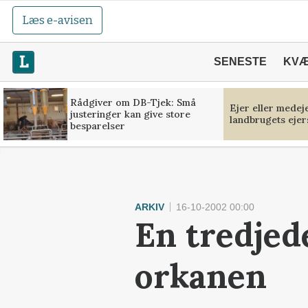
Læs e-avisen
SENESTE
KV
Rådgiver om DB-Tjek: Små
Ejer eller medej
justeringer kan give store
landbrugets ejer
besparelser
ARKIV
16-10-2002 00:00
En tredjed
orkanen