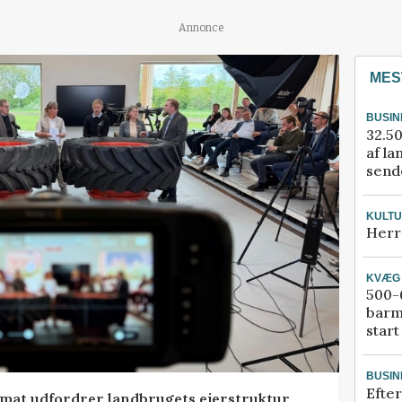
Annonce
MES
BUSIN
32.50
af la
sende
KULT
Herr
KVÆG
500-6
barm
start
BUSIN
Efter
ormat udfordrer landbrugets ejerstruktur