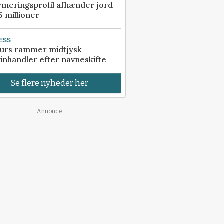
rmeringsprofil afhænder jord
5 millioner
ESS
urs rammer midtjysk
inhandler efter navneskifte
Se flere nyheder her
Annonce