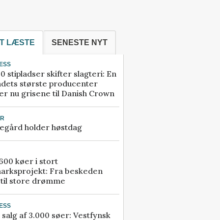
T LÆSTE
SENESTE NYT
ESS
0 stipladser skifter slagteri: En
ndets største producenter
r nu grisene til Danish Crown
UR
egård holder høstdag
00 køer i stort
arksprojekt: Fra beskeden
 til store drømme
ESS
 salg af 3.000 søer: Vestfynsk