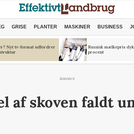
ÆG
GRISE
PLANTER
MASKINER
BUSINESS
J
er? Nyt tv-format udfordrer
Russisk mælkepris dyk
struktur
procent
Annonce
el af skoven faldt u