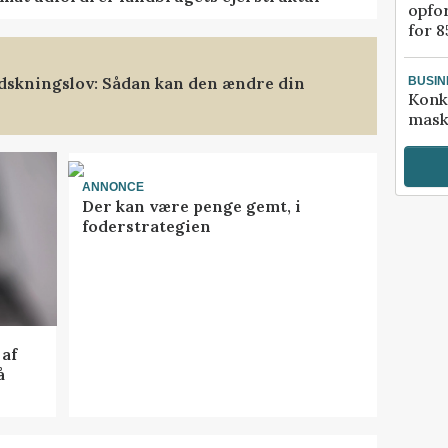
opfo
for 8
dskningslov: Sådan kan den ændre din
BUSIN
Konk
mask
ANNONCE
Der kan være penge gemt, i
foderstrategien
af
å