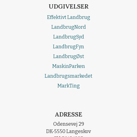
UDGIVELSER
Effektivt Landbrug
LandbrugNord
LandbrugSyd
LandbrugFyn
LandbrugØst
MaskinParken
Landbrugsmarkedet
MarkTing
ADRESSE
Odensevej 29
DK-5550 Langeskov