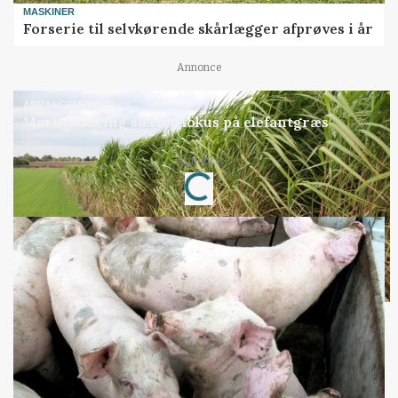
MASKINER
Forserie til selvkørende skårlægger afprøves i år
Annonce
ARRANGEMENT
Markvandring sætter fokus på elefantgræs
Loading...
Annonce