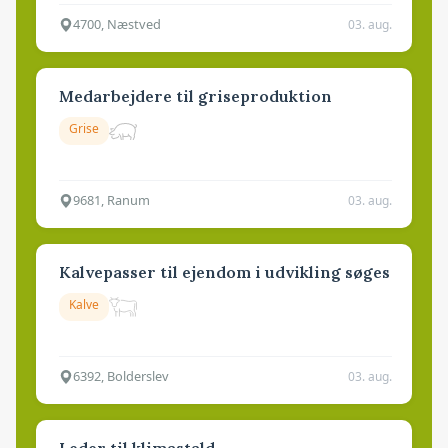
4700, Næstved
03. aug.
Medarbejdere til griseproduktion
Grise
9681, Ranum
03. aug.
Kalvepasser til ejendom i udvikling søges
Kalve
6392, Bolderslev
03. aug.