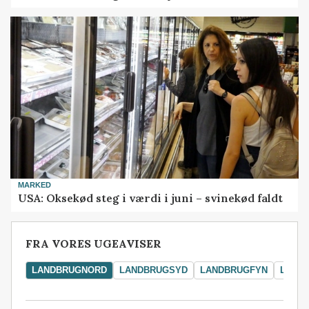
MARKED
USA: Oksekød steg i værdi i juni – svinekød faldt
FRA VORES UGEAVISER
LANDBRUGNORD
LANDBRUGSYD
LANDBRUGFYN
LAND