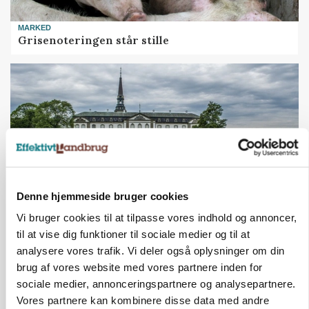
MARKED
Grisenoteringen står stille
Denne hjemmeside bruger cookies
Vi bruger cookies til at tilpasse vores indhold og annoncer,
BUSINESS
til at vise dig funktioner til sociale medier og til at
32.500 stipladser skifter slagteri: En af landets
analysere vores trafik. Vi deler også oplysninger om din
største producenter sender nu grisene til
brug af vores website med vores partnere inden for
Danish Crown
sociale medier, annonceringspartnere og analysepartnere.
Vores partnere kan kombinere disse data med andre