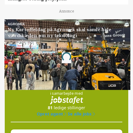
Annonce
AGROMEK
Ny Kartoffeldag på Agromek skal samle hele
værdikæden om ny teknologi
Annonce
Loading...
Jobs
i samarbejde med
81
ledige stillinger
Opret agent
Se alle jobs