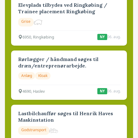
Elevplads tilbydes ved Ringkøbing /
Trainee placement Ringkøbing
Grise
6950, Ringkøbing
06. aug.
NY
Rørlægger / håndmand søges til
dræn/entreprenørarbejde.
Anlæg
Kloak
4690, Haslev
06. aug.
NY
Lastbilchauffør søges til Henrik Haves
Maskinstation
Godstransport