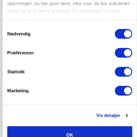
oplysninger, du har givet dem, eller som de har indsamlet
fra din brug af deres tjenester. Du samtykker til vores
cookies, hvis du fortsætter med at anvende vores
hjemmeside.
Samtykkevalg
Nødvendig
Præferencer
PLANTER
Statistik
Kvælstofkaos på Fyn lammer landmænds
såplaner: - Jeg føler mig pisset på
Loading...
Marketing
Annonce
Vis detaljer
POLITIK
Bønder holder vagt ved Rusland
OK