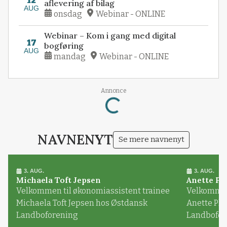
12
aflevering af bilag
AUG
onsdag
Webinar - ONLINE
Webinar – Kom i gang med digital
17
bogføring
AUG
mandag
Webinar - ONLINE
Loading...
Annonce
NAVNENYT
Se mere navnenyt
3. AUG.
3. AUG.
Michaela Toft Jepsen
Anette Pl
Velkommen til økonomiassistent trainee
Velkommen 
Michaela Toft Jepsen hos Østdansk
Anette Pl
Landboforening
Landbofor