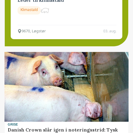
Leder til klimastald
Klimastald
9670, Løgstør
03. aug.
GRISE
Danish Crown slår igen i noteringsstrid: Tysk