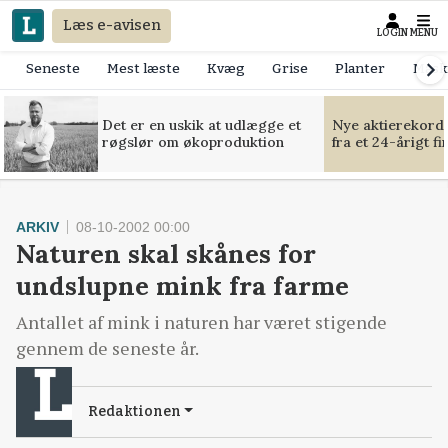
Læs e-avisen
LOGIN
MENU
Seneste
Mest læste
Kvæg
Grise
Planter
Mask
Det er en uskik at udlægge et
Nye aktierekorde
røgslør om økoproduktion
fra et 24-årigt f
ARKIV
08-10-2002 00:00
Naturen skal skånes for
undslupne mink fra farme
Antallet af mink i naturen har været stigende
gennem de seneste år.
Redaktionen