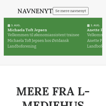
NAVNENYT
Se mere navnenyt
3. AUG.
3. AUG.
Michaela Toft Jepsen
Anette Pl
Velkommen til økonomiassistent trainee
Velkommen 
Michaela Toft Jepsen hos Østdansk
Anette Pl
Landboforening
Landbofor
MERE FRA L-
MEDIEHUS