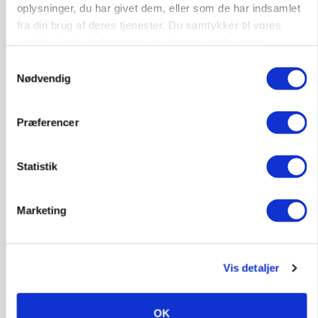
Loading...
oplysninger, du har givet dem, eller som de har indsamlet
fra din brug af deres tjenester. Du samtykker til vores
cookies, hvis du fortsætter med at anvende vores
hjemmeside.
Samtykkevalg
Nødvendig
Præferencer
Statistik
Marketing
MARKEDSFOKUS
Prisgab på 20 kroner pr. kg vokser: Polsk kylling
presser markedet
Vis detaljer
Annonce
OK