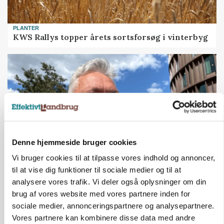
PLANTER
KWS Rallys topper årets sortsforsøg i vinterbyg
Denne hjemmeside bruger cookies
Vi bruger cookies til at tilpasse vores indhold og annoncer,
til at vise dig funktioner til sociale medier og til at
CAP-I-DANMARK
analysere vores trafik. Vi deler også oplysninger om din
Fjerkræbranchen: - Vi forlanger ens
brug af vores website med vores partnere inden for
konkurrence- og produktionsvilkår
sociale medier, annonceringspartnere og analysepartnere.
Vores partnere kan kombinere disse data med andre
Annonce