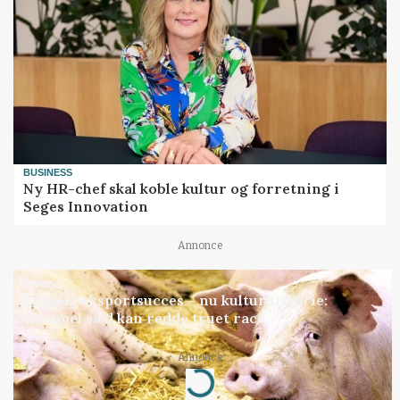
BUSINESS
Ny HR-chef skal koble kultur og forretning i
Seges Innovation
Annonce
GRISE
Engang eksportsucces – nu kulturhistorie:
Gammel sæd kan redde truet race
Annonce
Loading...