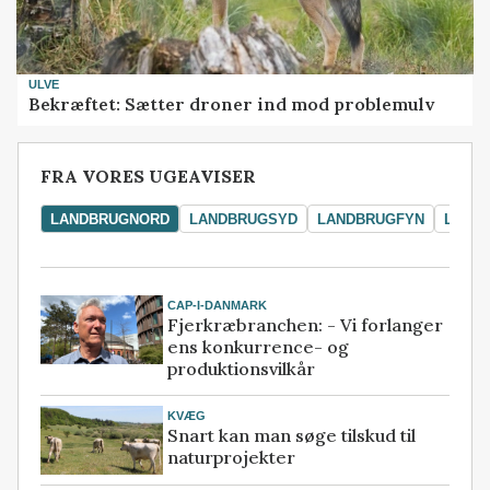
ULVE
Bekræftet: Sætter droner ind mod problemulv
FRA VORES UGEAVISER
LANDBRUGNORD
LANDBRUGSYD
LANDBRUGFYN
LAND
CAP-I-DANMARK
Fjerkræbranchen: - Vi forlanger
ens konkurrence- og
produktionsvilkår
KVÆG
Snart kan man søge tilskud til
naturprojekter