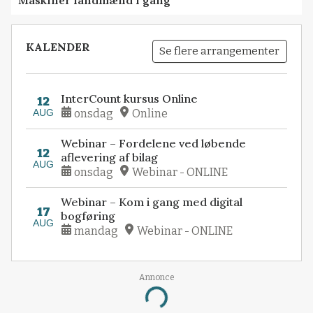
Maskiner landmænd i gang
KALENDER
Se flere arrangementer
InterCount kursus Online
12
AUG
onsdag
Online
Webinar – Fordelene ved løbende
12
aflevering af bilag
AUG
onsdag
Webinar - ONLINE
Webinar – Kom i gang med digital
17
bogføring
AUG
mandag
Webinar - ONLINE
Annonce
Loading...