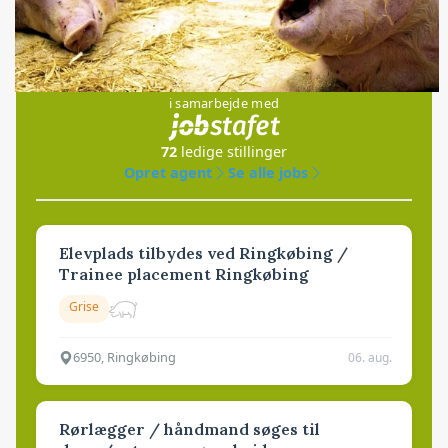
Jobs
i samarbejde med
72
ledige stillinger
Opret agent
Se alle jobs
Elevplads tilbydes ved Ringkøbing /
Trainee placement Ringkøbing
Grise
6950, Ringkøbing
06. aug.
Rørlægger / håndmand søges til