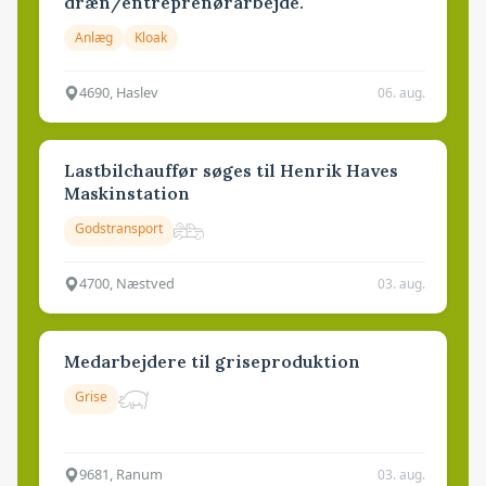
dræn/entreprenørarbejde.
Anlæg
Kloak
4690, Haslev
06. aug.
Lastbilchauffør søges til Henrik Haves
Maskinstation
Godstransport
4700, Næstved
03. aug.
Medarbejdere til griseproduktion
Grise
9681, Ranum
03. aug.