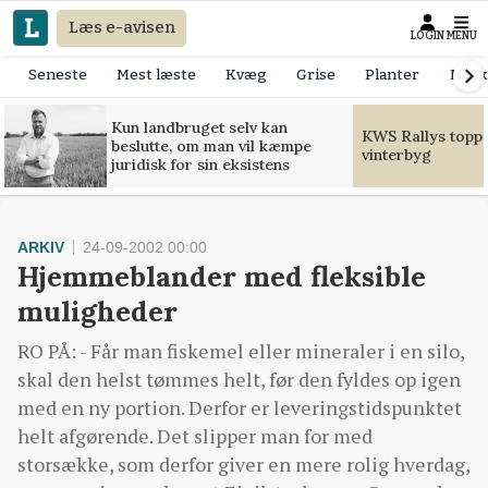
Læs e-avisen
LOGIN
MENU
Seneste
Mest læste
Kvæg
Grise
Planter
Mask
Kun landbruget selv kan
KWS Rallys toppe
beslutte, om man vil kæmpe
vinterbyg
juridisk for sin eksistens
ARKIV
24-09-2002 00:00
Hjemmeblander med fleksible
muligheder
RO PÅ: - Får man fiskemel eller mineraler i en silo,
skal den helst tømmes helt, før den fyldes op igen
med en ny portion. Derfor er leveringstidspunktet
helt afgørende. Det slipper man for med
storsække, som derfor giver en mere rolig hverdag,