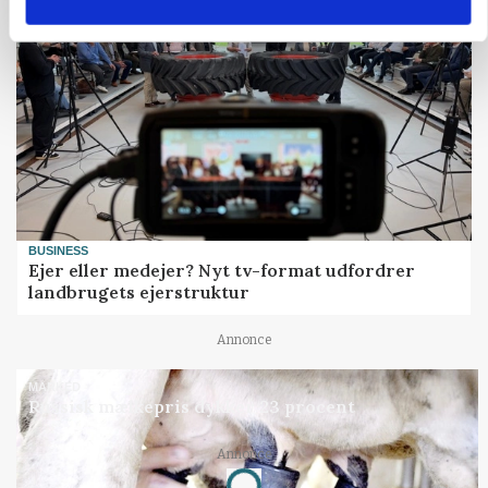
BUSINESS
Ejer eller medejer? Nyt tv-format udfordrer
landbrugets ejerstruktur
Annonce
MARKED
Russisk mælkepris dykker 23 procent
Annonce