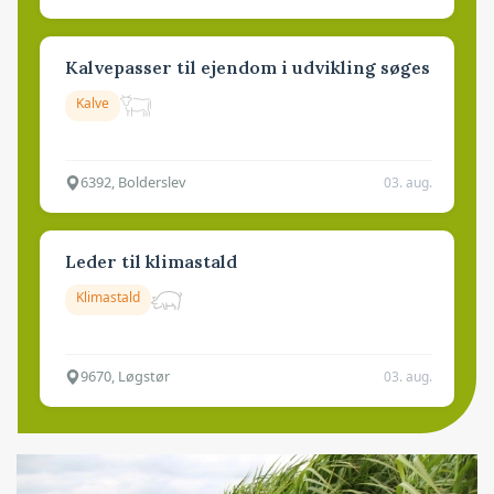
Kalvepasser til ejendom i udvikling søges
Kalve
6392, Bolderslev
03. aug.
Leder til klimastald
Klimastald
9670, Løgstør
03. aug.