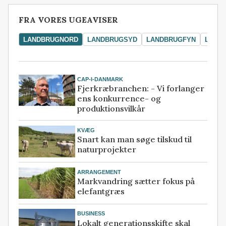
FRA VORES UGEAVISER
LANDBRUGNORD
LANDBRUGSYD
LANDBRUGFYN
LAND
CAP-I-DANMARK
Fjerkræbranchen: - Vi forlanger
ens konkurrence- og
produktionsvilkår
KVÆG
Snart kan man søge tilskud til
naturprojekter
ARRANGEMENT
Markvandring sætter fokus på
elefantgræs
BUSINESS
Lokalt generationsskifte skal