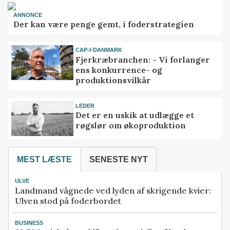
ANNONCE
Der kan være penge gemt, i foderstrategien
CAP-I-DANMARK
Fjerkræbranchen: - Vi forlanger
ens konkurrence- og
produktionsvilkår
LEDER
Det er en uskik at udlægge et
røgslør om økoproduktion
MEST LÆSTE
SENESTE NYT
ULVE
Landmand vågnede ved lyden af skrigende kvier:
Ulven stod på foderbordet
BUSINESS