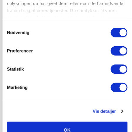
oplysninger, du har givet dem, eller som de har indsamlet
fra din brug af deres tjenester. Du samtykker til vores
cookies, hvis du fortsætter med at anvende vores
hjemmeside.
Samtykkevalg
Nødvendig
Præferencer
Statistik
MARKED
Grisebestanden stiger trods svagere
Marketing
avlsbestand
Vis detaljer
OK