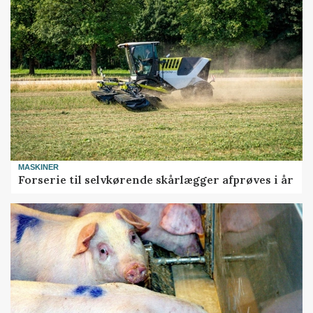
MASKINER
Forserie til selvkørende skårlægger afprøves i år