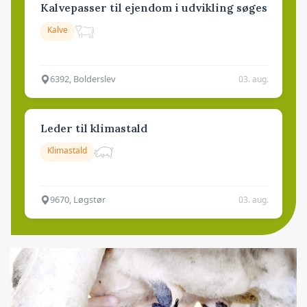
Kalvepasser til ejendom i udvikling søges
Kalve
6392, Bolderslev
03. aug.
Leder til klimastald
Klimastald
9670, Løgstør
03. aug.