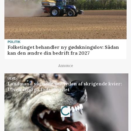
POLITIK
Folketinget behandler ny gødskningslov: Sådan
kan den ændre din bedrift fra 2027
Annonce
ULVE
Landmand vågnede ved lyden af skrigende kvier:
Ulven stod på foderbordet
Annonce
Loading...