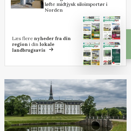
løfte midtjysk siloimportør i
Norden
Læs flere
nyheder fra din
region
i din
lokale
landbrugsavis