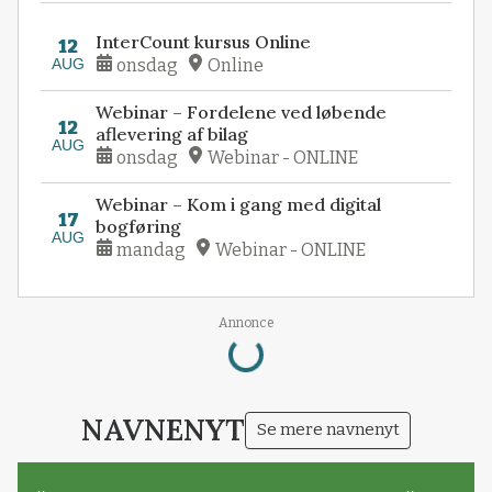
InterCount kursus Online
12
AUG
onsdag
Online
Webinar – Fordelene ved løbende
12
aflevering af bilag
AUG
onsdag
Webinar - ONLINE
Webinar – Kom i gang med digital
17
bogføring
AUG
mandag
Webinar - ONLINE
Loading...
Annonce
NAVNENYT
Se mere navnenyt