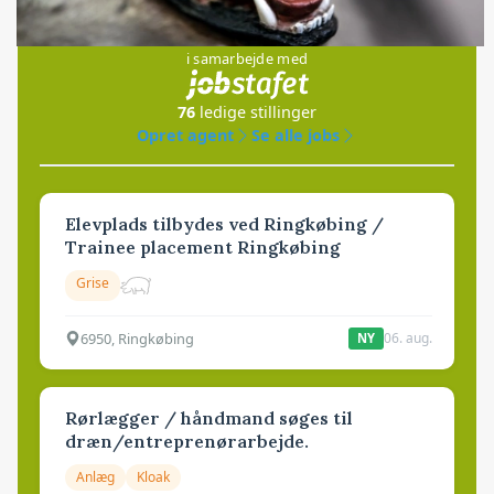
Jobs
i samarbejde med
76
ledige stillinger
Opret agent
Se alle jobs
Elevplads tilbydes ved Ringkøbing /
Trainee placement Ringkøbing
Grise
6950, Ringkøbing
06. aug.
NY
Rørlægger / håndmand søges til
dræn/entreprenørarbejde.
Anlæg
Kloak