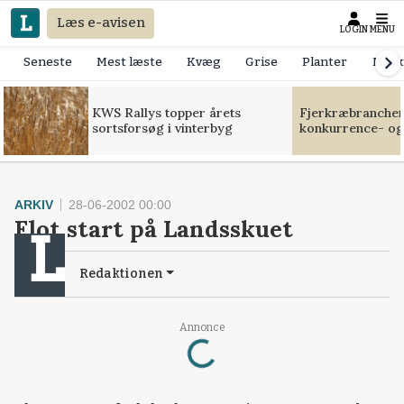
Læs e-avisen
LOGIN
MENU
Seneste
Mest læste
Kvæg
Grise
Planter
Mask
KWS Rallys topper årets
Fjerkræbranchen:
sortsforsøg i vinterbyg
konkurrence- og
ARKIV
28-06-2002 00:00
Flot start på Landsskuet
Redaktionen
Annonce
Loading...