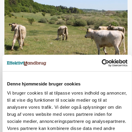
KVÆG
Snart kan man søge tilskud til naturprojekter
Annonce
Denne hjemmeside bruger cookies
Vi bruger cookies til at tilpasse vores indhold og annoncer,
PLANTER
til at vise dig funktioner til sociale medier og til at
Før såmaskinen kører: Her er efterårets største
skadedyrsrisici
analysere vores trafik. Vi deler også oplysninger om din
Loading...
brug af vores website med vores partnere inden for
Annonce
sociale medier, annonceringspartnere og analysepartnere.
Vores partnere kan kombinere disse data med andre