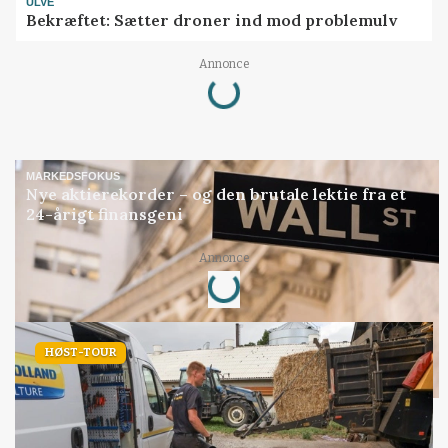
ULVE
Bekræftet: Sætter droner ind mod problemulv
Loading...
Annonce
MARKEDSFOKUS
Nye aktierekorder – og den brutale lektie fra et
24-årigt finansgeni
Loading...
Annonce
HØST-TOUR