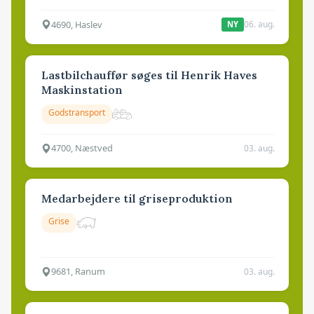
4690, Haslev
06. aug.
NY
Lastbilchauffør søges til Henrik Haves
Maskinstation
Godstransport
4700, Næstved
03. aug.
Medarbejdere til griseproduktion
Grise
9681, Ranum
03. aug.