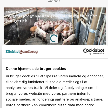
Annonce
KLUMME
Ny griseprognose kan give anledning til et nyt
budgettjek
Annonce
Loading...
Denne hjemmeside bruger cookies
Vi bruger cookies til at tilpasse vores indhold og annoncer,
til at vise dig funktioner til sociale medier og til at
analysere vores trafik. Vi deler også oplysninger om din
brug af vores website med vores partnere inden for
sociale medier, annonceringspartnere og analysepartnere.
Vores partnere kan kombinere disse data med andre
BUSINESS