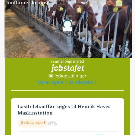
millioner kroner
Annonce
Loading...
Jobs
i samarbejde med
80
ledige stillinger
Opret agent
Se alle jobs
Lastbilchauffør søges til Henrik Haves
Maskinstation
Godstransport