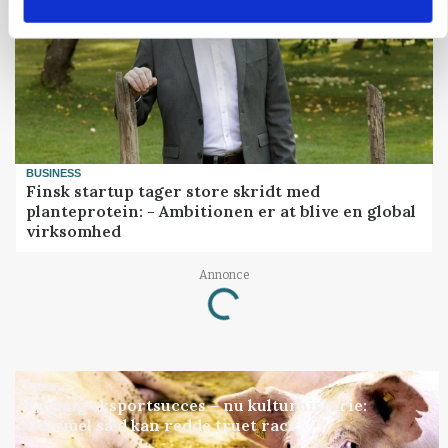
BUSINESS
Finsk startup tager store skridt med
planteprotein: - Ambitionen er at blive en global
virksomhed
Annonce
Loading...
GRISE
Engang eksportsucces – nu kulturhistorie:
Gammel sæd kan redde truet race