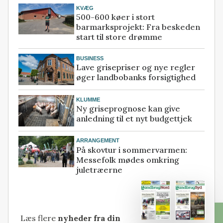
KVÆG
500-600 køer i stort
barmarksprojekt: Fra beskeden
start til store drømme
BUSINESS
Lave grisepriser og nye regler
øger landbobanks forsigtighed
KLUMME
Ny griseprognose kan give
anledning til et nyt budgettjek
ARRANGEMENT
På skovtur i sommervarmen:
Messefolk mødes omkring
juletræerne
Læs flere
nyheder fra din