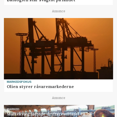
Annonce
MARKEDSFOKUS
Olien styrer råvaremarkederne
Annonce
MARKED
Malkekvæg løftede driftsresultatet til 2,8