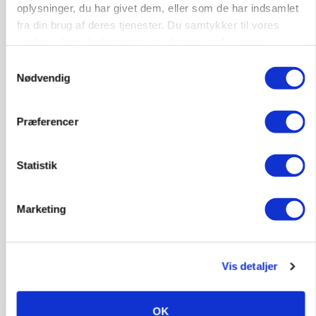
Grambogård får oksekød på menuen hos
oplysninger, du har givet dem, eller som de har indsamlet
københavnsk restaurantkæde
fra din brug af deres tjenester. Du samtykker til vores
cookies, hvis du fortsætter med at anvende vores
hjemmeside.
Samtykkevalg
HØST-TOUR
Nødvendig
Præferencer
Statistik
Marketing
PLANTER
Danish Agro: Høsten tegner til god kvalitet og
middeludbytter
Vis detaljer
OK