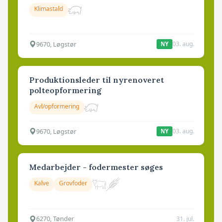
Klimastald
9670, Løgstør
03. aug.
NY
Produktionsleder til nyrenoveret
polteopformering
Avl/opformering
9670, Løgstør
03. aug.
NY
Medarbejder - fodermester søges
Kalve
Grovfoder
6270, Tønder
31. jul.