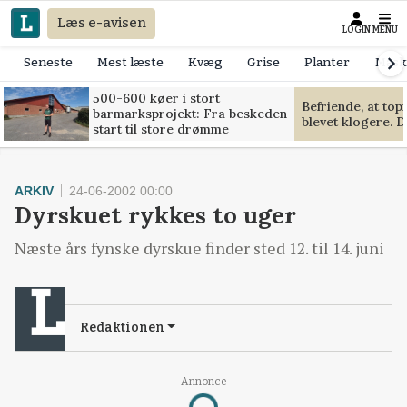
Læs e-avisen
LOGIN
MENU
Seneste
Mest læste
Kvæg
Grise
Planter
Mask
500-600 køer i stort
Befriende, at to
barmarksprojekt: Fra beskeden
blevet klogere. D
start til store drømme
ARKIV
24-06-2002 00:00
Dyrskuet rykkes to uger
Næste års fynske dyrskue finder sted 12. til 14. juni
Redaktionen
Annonce