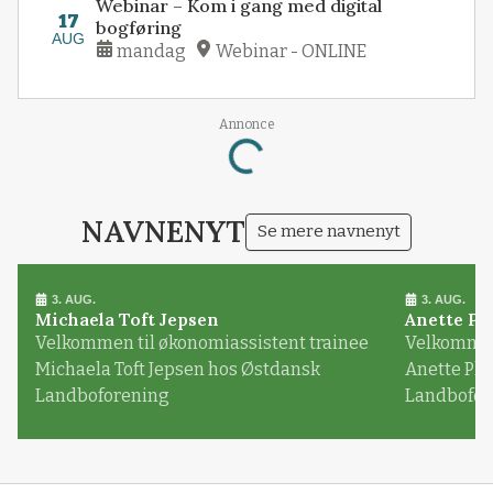
Webinar – Kom i gang med digital
17
bogføring
AUG
mandag
Webinar - ONLINE
Annonce
Loading...
NAVNENYT
Se mere navnenyt
3. AUG.
3. AUG.
Michaela Toft Jepsen
Anette Pl
Velkommen til økonomiassistent trainee
Velkommen 
Michaela Toft Jepsen hos Østdansk
Anette Pl
Landboforening
Landbofor