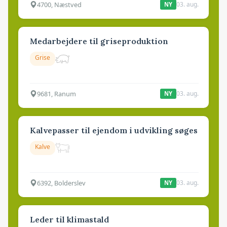
4700, Næstved
03. aug.
NY
Medarbejdere til griseproduktion
Grise
9681, Ranum
03. aug.
NY
Kalvepasser til ejendom i udvikling søges
Kalve
6392, Bolderslev
03. aug.
NY
Leder til klimastald