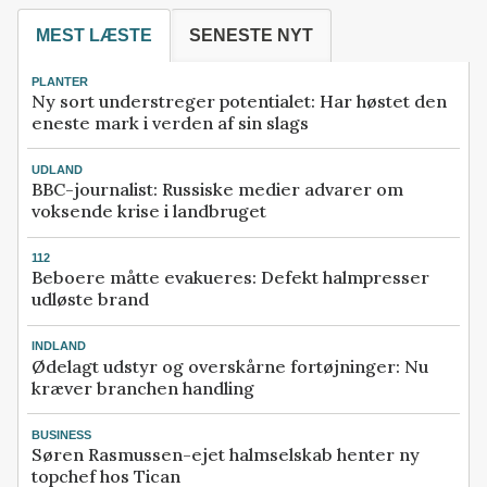
MEST LÆSTE
SENESTE NYT
PLANTER
Ny sort understreger potentialet: Har høstet den
eneste mark i verden af sin slags
UDLAND
BBC-journalist: Russiske medier advarer om
voksende krise i landbruget
112
Beboere måtte evakueres: Defekt halmpresser
udløste brand
INDLAND
Ødelagt udstyr og overskårne fortøjninger: Nu
kræver branchen handling
BUSINESS
Søren Rasmussen-ejet halmselskab henter ny
topchef hos Tican