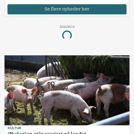
Se flere nyheder her
Annonce
Loading...
KULTUR
Økologien står svagest på landet