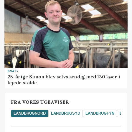
KVÆG
25-årige Simon blev selvstændig med 130 køer i
lejede stalde
FRA VORES UGEAVISER
LANDBRUGNORD
LANDBRUGSYD
LANDBRUGFYN
LAND