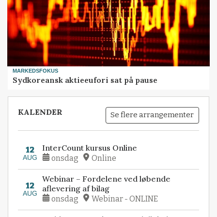
MARKEDSFOKUS
Sydkoreansk aktieeufori sat på pause
KALENDER
Se flere arrangementer
InterCount kursus Online
12
AUG
onsdag
Online
Webinar – Fordelene ved løbende
12
aflevering af bilag
AUG
onsdag
Webinar - ONLINE