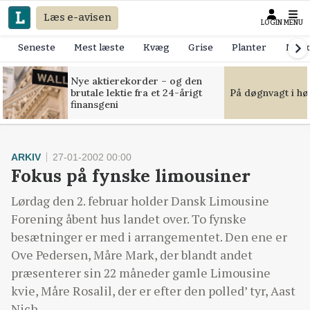
Læs e-avisen
LOGIN
MENU
Seneste
Mest læste
Kvæg
Grise
Planter
Mask
Nye aktierekorder – og den
brutale lektie fra et 24-årigt
På døgnvagt i hø
finansgeni
ARKIV
27-01-2002 00:00
Fokus på fynske limousiner
Lørdag den 2. februar holder Dansk Limousine
Forening åbent hus landet over. To fynske
besætninger er med i arrangementet. Den ene er
Ove Pedersen, Måre Mark, der blandt andet
præsenterer sin 22 måneder gamle Limousine
kvie, Måre Rosalil, der er efter den polled’ tyr, Aast
Nich.