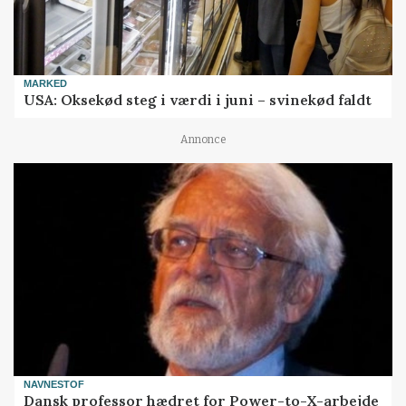
MARKED
USA: Oksekød steg i værdi i juni – svinekød faldt
Annonce
NAVNESTOF
Dansk professor hædret for Power-to-X-arbejde