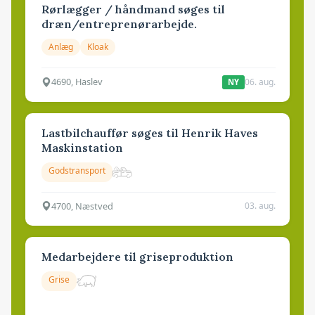
Rørlægger / håndmand søges til
dræn/entreprenørarbejde.
Anlæg
Kloak
4690, Haslev
06. aug.
NY
Lastbilchauffør søges til Henrik Haves
Maskinstation
Godstransport
4700, Næstved
03. aug.
Medarbejdere til griseproduktion
Grise