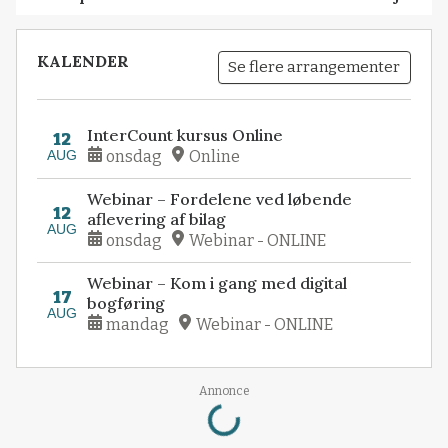
KALENDER
Se flere arrangementer
InterCount kursus Online
12
AUG
onsdag
Online
Webinar – Fordelene ved løbende
12
aflevering af bilag
AUG
onsdag
Webinar - ONLINE
Webinar – Kom i gang med digital
17
bogføring
AUG
mandag
Webinar - ONLINE
Loading...
Annonce