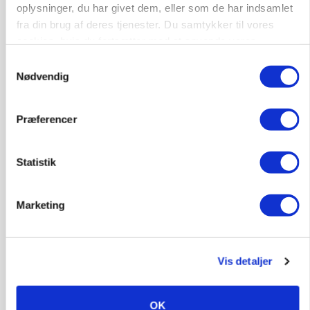
oplysninger, du har givet dem, eller som de har indsamlet
Annonce
fra din brug af deres tjenester. Du samtykker til vores
cookies, hvis du fortsætter med at anvende vores
hjemmeside.
Samtykkevalg
Nødvendig
Præferencer
Statistik
MASKINER
Marketing
Forserie til selvkørende skårlægger afprøves i år
Annonce
Vis detaljer
ARRANGEMENT
Markvandring sætter fokus på elefantgræs
OK