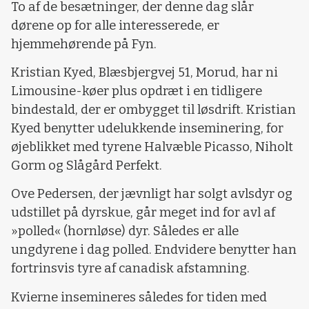
To af de besætninger, der denne dag slår
dørene op for alle interesserede, er
hjemmehørende på Fyn.
Kristian Kyed, Blæsbjergvej 51, Morud, har ni
Limousine-køer plus opdræt i en tidligere
bindestald, der er ombygget til løsdrift. Kristian
Kyed benytter udelukkende inseminering, for
øjeblikket med tyrene Halvæble Picasso, Niholt
Gorm og Slågård Perfekt.
Ove Pedersen, der jævnligt har solgt avlsdyr og
udstillet på dyrskue, går meget ind for avl af
»polled« (hornløse) dyr. Således er alle
ungdyrene i dag polled. Endvidere benytter han
fortrinsvis tyre af canadisk afstamning.
Kvierne insemineres således for tiden med