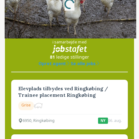
Loading...
Jobs
i samarbejde med
81
ledige stillinger
Opret agent
Se alle jobs
Elevplads tilbydes ved Ringkøbing /
Trainee placement Ringkøbing
Grise
6950, Ringkøbing
06. aug.
NY