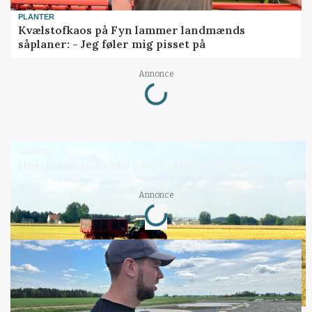
PLANTER
Kvælstofkaos på Fyn lammer landmænds
såplaner: - Jeg føler mig pisset på
Loading...
Annonce
MARKED
Høstpres kan sænke hvedeprisen yderligere
Loading...
Annonce