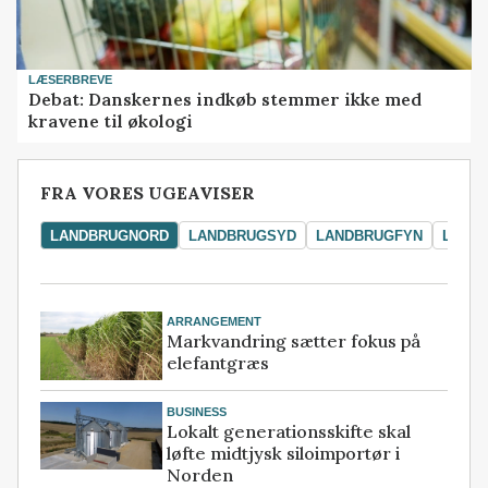
LÆSERBREVE
Debat: Danskernes indkøb stemmer ikke med
kravene til økologi
FRA VORES UGEAVISER
LANDBRUGNORD
LANDBRUGSYD
LANDBRUGFYN
LAND
ARRANGEMENT
Markvandring sætter fokus på
elefantgræs
BUSINESS
Lokalt generationsskifte skal
løfte midtjysk siloimportør i
Norden