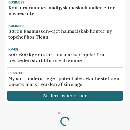
BUSINESS
Konkurs rammer midtjysk maskinhandler efter
navneskifte
BUSINESS
Søren Rasmussen-ejet halmselskab henter ny
topchef hos Tican
KVÆG
500-600 køer i stort barmarksprojekt: Fra
beskeden start til store drømme
PLANTER
Ny sort understreger potentialet: Har høstet den
eneste mark i verden af sin slags
Se flere nyheder her
Annonce
Loading...