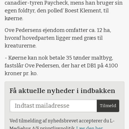
canadier-tyren Paycheck, mens han bruger sin
egen foldtyr, den polled’ Boest Klement, til
køerne.
Ove Pedersens ejendom omfatter ca. 12 ha,
hvoraf hovedparten ligger med græs til
kreaturerne.
- Køerne kan nok betale 35 tønder maltbyg,
fastslår Ove Pedersen, der har et DB1 på 4.100
kroner pr. ko.
Få aktuelle nyheder i indbakken
Tilmeld
Ved tilmelding af nyhedsbrevet accepterer du L-
Mediehus A/S privatlivspolitik.
Læs den her.