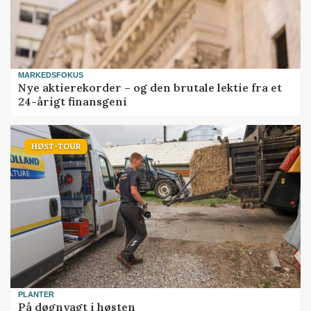
MARKEDSFOKUS
Nye aktierekorder – og den brutale lektie fra et
24-årigt finansgeni
HØST-TOUR
PLANTER
På døgnvagt i høsten