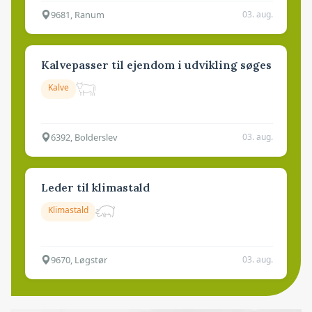
9681, Ranum
03. aug.
Kalvepasser til ejendom i udvikling søges
Kalve
6392, Bolderslev
03. aug.
Leder til klimastald
Klimastald
9670, Løgstør
03. aug.