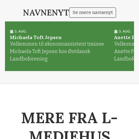
NAVNENYT
Se mere navnenyt
3. AUG.
3. AUG.
Michaela Toft Jepsen
Anette Pl
Velkommen til økonomiassistent trainee
Velkommen 
Michaela Toft Jepsen hos Østdansk
Anette Pl
Landboforening
Landbofor
MERE FRA L-
MEDIEHUS