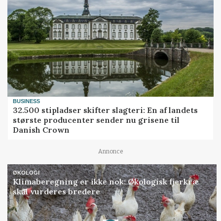
BUSINESS
32.500 stipladser skifter slagteri: En af landets
største producenter sender nu grisene til
Danish Crown
Annonce
ØKOLOGI
Klimaberegning er ikke nok: Økologisk fjerkræ
skal vurderes bredere
Annonce