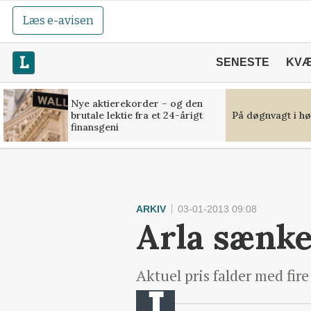
Læs e-avisen
SENESTE
KV
Nye aktierekorder – og den
brutale lektie fra et 24-årigt
På døgnvagt i hø
finansgeni
ARKIV
03-01-2013 09:08
Arla sænk
Aktuel pris falder med fire