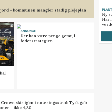
jord – kommunen mangler stadig plejeplan
PLAN
Ny so
Har 
verde
ANNONCE
Der kan være penge gemt, i
foderstrategien
kal
y
 Crown slår igen i noteringsstrid: Tysk gab
oner – ikke 4,30