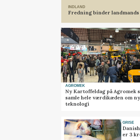
INDLAND
Fredning binder landmands 
AGROMEK
Ny Kartoffeldag på Agromek s
samle hele værdikæden om n
teknologi
GRISE
Danish
er 3 kr