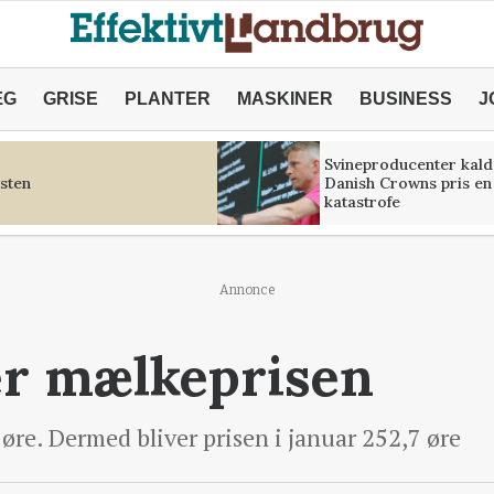
ÆG
GRISE
PLANTER
MASKINER
BUSINESS
J
Svineproducenter kald
sten
Danish Crowns pris en
katastrofe
Annonce
er mælkeprisen
 øre. Dermed bliver prisen i januar 252,7 øre