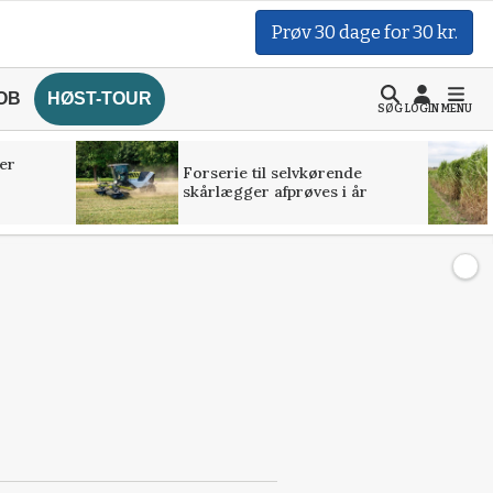
Prøv 30 dage for 30 kr.
OB
HØST-TOUR
SØG
LOGIN
MENU
er
Forserie til selvkørende
skårlægger afprøves i år