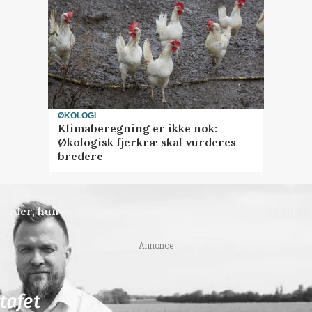
ØKOLOGI
Klimaberegning er ikke nok:
Økologisk fjerkræ skal vurderes
bredere
nder, hun er blevet klogere. Det kunne vi alle lære af
Annonce
81
ledige stillinger