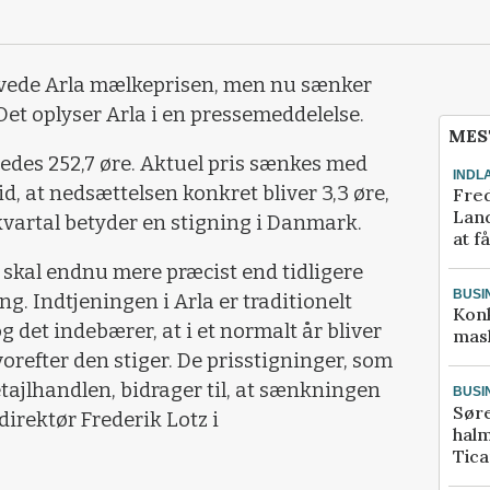
vede Arla mælkeprisen, men nu sænker
Det oplyser Arla i en pressemeddelelse.
MES
åledes 252,7 øre. Aktuel pris sænkes med
INDL
tid, at nedsættelsen konkret bliver 3,3 øre,
Fred
Land
 kvartal betyder en stigning i Danmark.
at f
skal endnu mere præcist end tidligere
BUSI
ng. Indtjeningen i Arla er traditionelt
Kon
og det indebærer, at i et normalt år bliver
mask
vorefter den stiger. De prisstigninger, som
tajlhandlen, bidrager til, at sænkningen
BUSI
Sør
direktør Frederik Lotz i
halm
Tic