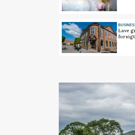
BUSINES
Lave g
forsig