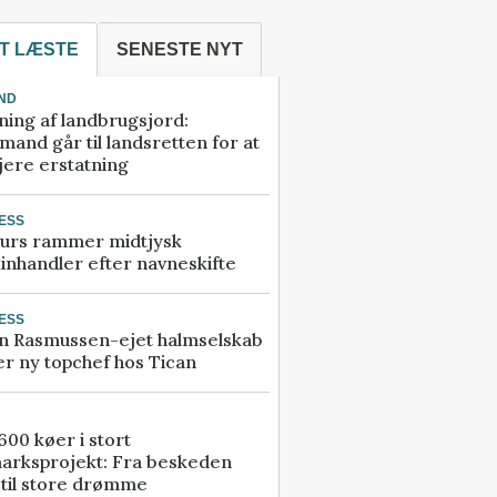
T LÆSTE
SENESTE NYT
ND
ning af landbrugsjord:
and går til landsretten for at
jere erstatning
ESS
urs rammer midtjysk
inhandler efter navneskifte
ESS
n Rasmussen-ejet halmselskab
r ny topchef hos Tican
00 køer i stort
arksprojekt: Fra beskeden
 til store drømme