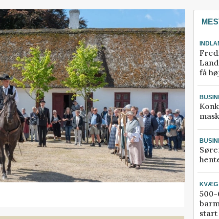
MES
INDLA
Fred
Landm
få hø
BUSIN
Konk
mask
BUSIN
Søre
hente
KVÆG
500-6
barm
start