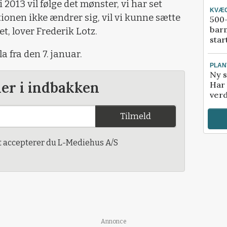
i 2013 vil følge det mønster, vi har set
KVÆ
ionen ikke ændrer sig, vil vi kunne sætte
500-
bar
et, lover Frederik Lotz.
star
a fra den 7. januar.
PLAN
Ny s
der i indbakken
Har 
verd
Tilmeld
t accepterer du L-Mediehus A/S
Annonce