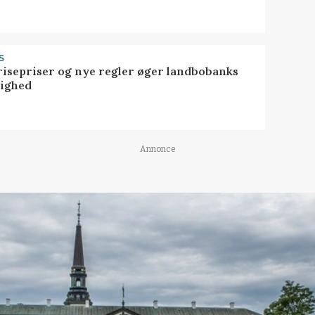
S
risepriser og nye regler øger landbobanks
tighed
Annonce