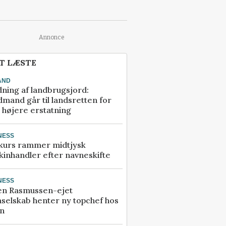
Annonce
T LÆSTE
AND
ning af landbrugsjord:
mand går til landsretten for
å højere erstatning
NESS
kurs rammer midtjysk
inhandler efter navneskifte
NESS
en Rasmussen-ejet
selskab henter ny topchef hos
an