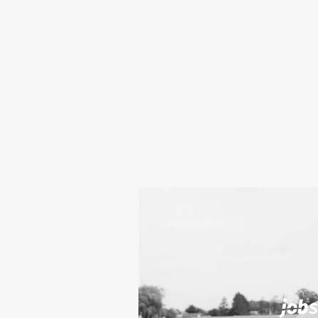
LEDER
Befriende, at topredaktør erke
Jobs
i samarbejde med