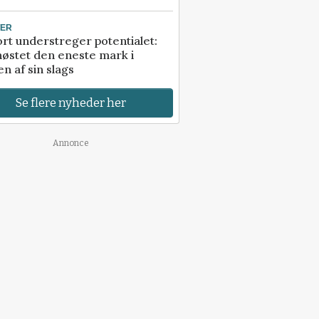
TER
rt understreger potentialet:
høstet den eneste mark i
n af sin slags
Se flere nyheder her
Annonce