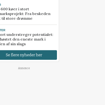
G
600 køer i stort
marksprojekt: Fra beskeden
t til store drømme
TER
ort understreger potentialet:
høstet den eneste mark i
en af sin slags
Se flere nyheder her
Annonce