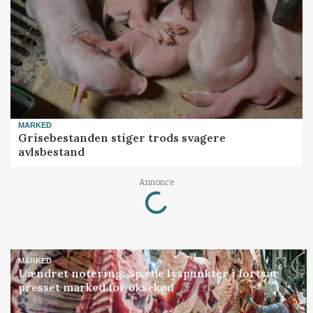
MARKED
Grisebestanden stiger trods svagere
avlsbestand
Loading...
Annonce
MARKED
Uændret notering: Spæde lyspunkter i fortsat
presset marked for oksekød