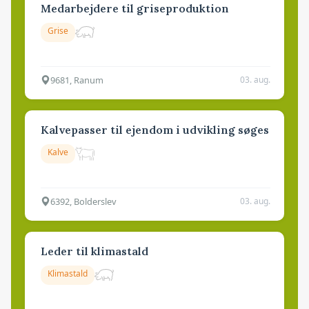
Medarbejdere til griseproduktion
Grise
9681, Ranum
03. aug.
Kalvepasser til ejendom i udvikling søges
Kalve
6392, Bolderslev
03. aug.
Leder til klimastald
Klimastald