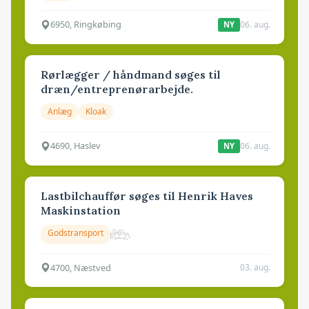
6950, Ringkøbing
06. aug.
NY
Rørlægger / håndmand søges til
dræn/entreprenørarbejde.
Anlæg
Kloak
4690, Haslev
06. aug.
NY
Lastbilchauffør søges til Henrik Haves
Maskinstation
Godstransport
4700, Næstved
03. aug.