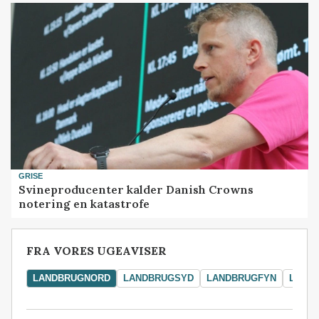
GRISE
Svineproducenter kalder Danish Crowns
notering en katastrofe
FRA VORES UGEAVISER
LANDBRUGNORD
LANDBRUGSYD
LANDBRUGFYN
LAND