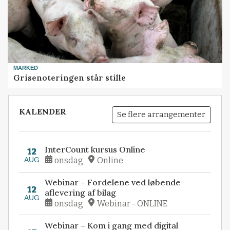
MARKED
Grisenoteringen står stille
KALENDER
Se flere arrangementer
InterCount kursus Online
12
AUG
onsdag
Online
Webinar – Fordelene ved løbende
12
aflevering af bilag
AUG
onsdag
Webinar - ONLINE
Webinar – Kom i gang med digital