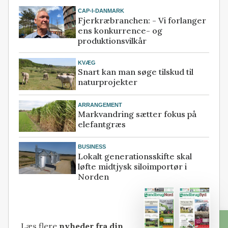
CAP-I-DANMARK
Fjerkræbranchen: - Vi forlanger
ens konkurrence- og
produktionsvilkår
KVÆG
Snart kan man søge tilskud til
naturprojekter
ARRANGEMENT
Markvandring sætter fokus på
elefantgræs
BUSINESS
Lokalt generationsskifte skal
løfte midtjysk siloimportør i
Norden
Læs flere
nyheder fra din