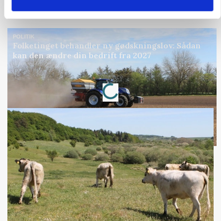
Annonce
POLITIK
Folketinget behandler ny gødskningslov: Sådan
kan den ændre din bedrift fra 2027
Loading...
Annonce