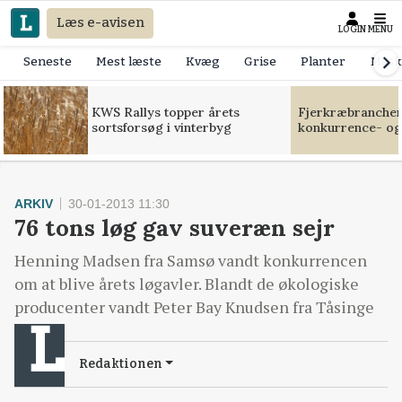
Læs e-avisen
LOGIN
MENU
Seneste
Mest læste
Kvæg
Grise
Planter
Mask
KWS Rallys topper årets
Fjerkræbranchen:
sortsforsøg i vinterbyg
konkurrence- og
ARKIV
30-01-2013 11:30
76 tons løg gav suveræn sejr
Henning Madsen fra Samsø vandt konkurrencen
om at blive årets løgavler. Blandt de økologiske
producenter vandt Peter Bay Knudsen fra Tåsinge
Redaktionen