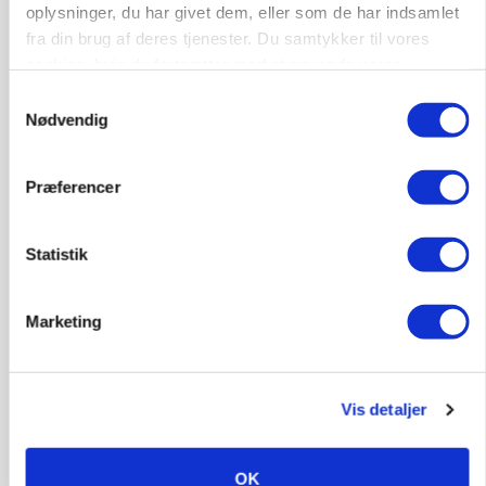
oplysninger, du har givet dem, eller som de har indsamlet
fra din brug af deres tjenester. Du samtykker til vores
MARKED
cookies, hvis du fortsætter med at anvende vores
Russisk mælkepris dykker 23 procent
hjemmeside.
Samtykkevalg
Annonce
Nødvendig
Præferencer
Statistik
Marketing
Vis detaljer
POLITIK
»Nu stopper I«: Landbrugsdebattør og
protestgruppe vil demonstrere mod ny
gødskningslov
OK