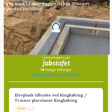
Fra mark til mur: Byggeriet kan åbne nyt
marked for biokul
Annonce
Loading...
Jobs
i samarbejde med
76
ledige stillinger
Opret agent
Se alle jobs
Elevplads tilbydes ved Ringkøbing /
Trainee placement Ringkøbing
Grise