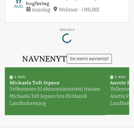
17
bogføring
AUG
mandag
Webinar - ONLINE
Loading...
Annonce
NAVNENYT
Se mere navnenyt
3. AUG.
3. AUG.
Michaela Toft Jepsen
Anette Pl
Velkommen til økonomiassistent trainee
Velkommen 
Michaela Toft Jepsen hos Østdansk
Anette Pl
Landboforening
Landbofor