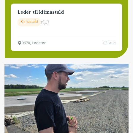
Leder til klimastald
Klimastald
9670, Løgstør
03. aug.