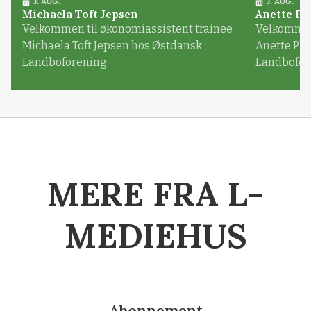
3. AUG.
3. AUG.
Michaela Toft Jepsen
Anette Pl
Velkommen til økonomiassistent trainee
Velkommen 
Michaela Toft Jepsen hos Østdansk
Anette Pl
Landboforening
Landbofor
MERE FRA L-
MEDIEHUS
Abonnement