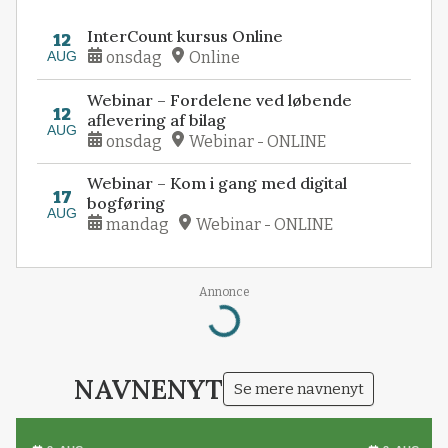
InterCount kursus Online
12
AUG
onsdag
Online
Webinar – Fordelene ved løbende
12
aflevering af bilag
AUG
onsdag
Webinar - ONLINE
Webinar – Kom i gang med digital
17
bogføring
AUG
mandag
Webinar - ONLINE
Annonce
Loading...
NAVNENYT
Se mere navnenyt