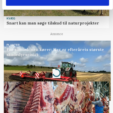
KVÆG
Snart kan man søge tilskud til naturprojekter
Annonce
PLANTER
Før såmaskinen kører: Her er efterårets største
skadedyrsrisici
Annonce
Loading...