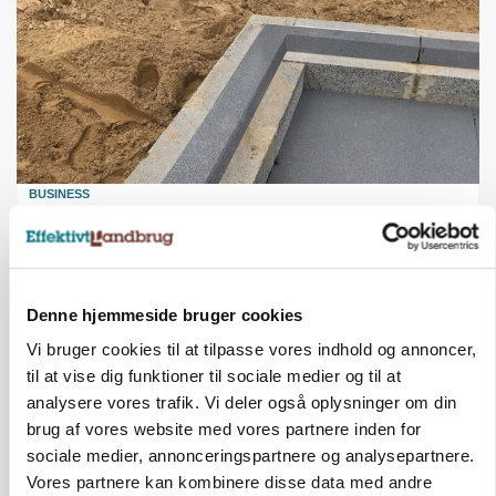
BUSINESS
Fra mark til mur: Byggeriet kan åbne nyt
marked for biokul
Annonce
Loading...
Denne hjemmeside bruger cookies
Vi bruger cookies til at tilpasse vores indhold og annoncer,
til at vise dig funktioner til sociale medier og til at
analysere vores trafik. Vi deler også oplysninger om din
brug af vores website med vores partnere inden for
sociale medier, annonceringspartnere og analysepartnere.
Vores partnere kan kombinere disse data med andre