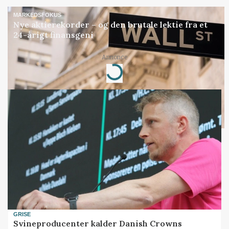
MARKEDSFOKUS
Nye aktierekorder – og den brutale lektie fra et
24-årigt finansgeni
Annonce
Loading...
GRISE
Svineproducenter kalder Danish Crowns