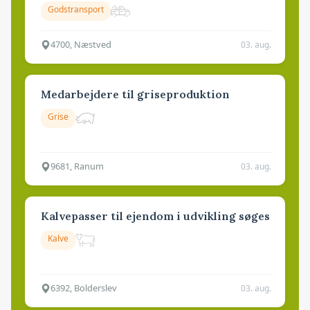
Godstransport
4700, Næstved
03. aug.
Medarbejdere til griseproduktion
Grise
9681, Ranum
03. aug.
Kalvepasser til ejendom i udvikling søges
Kalve
6392, Bolderslev
03. aug.