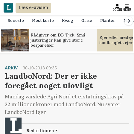
Læs e-avisen
LOGIN
MENU
Seneste
Mest læste
Kvæg
Grise
Planter
Mask
Rådgiver om DB-Tjek: Små
Ejer eller medej
justeringer kan give store
landbrugets ejer
besparelser
ARKIV
30-10-2013 09:35
LandboNord: Der er ikke
foregået noget ulovligt
Mandag varslede Agri Nord et erstatningskrav på
22 millioner kroner mod LandboNord. Nu svarer
LandboNord igen
Redaktionen