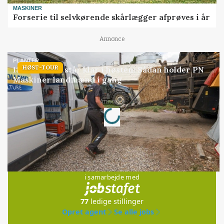
MASKINER
Forserie til selvkørende skårlægger afprøves i år
Annonce
PLANTER
HØST-TOUR
18 montører står klar i høsten: Sådan holder PN
Maskiner landmænd i gang
Loading...
Annonce
Jobs
i samarbejde med
77
ledige stillinger
Opret agent
Se alle jobs