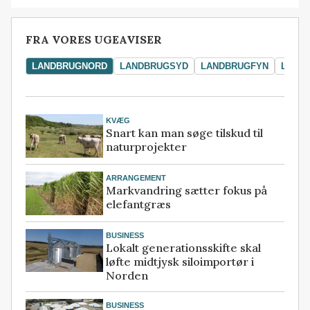
FRA VORES UGEAVISER
LANDBRUGNORD
LANDBRUGSYD
LANDBRUGFYN
LAND
KVÆG
Snart kan man søge tilskud til
naturprojekter
ARRANGEMENT
Markvandring sætter fokus på
elefantgræs
BUSINESS
Lokalt generationsskifte skal
løfte midtjysk siloimportør i
Norden
BUSINESS