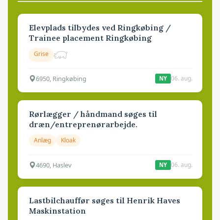
Elevplads tilbydes ved Ringkøbing /
Trainee placement Ringkøbing
Grise
6950, Ringkøbing
06. aug.
NY
Rørlægger / håndmand søges til
dræn/entreprenørarbejde.
Anlæg
Kloak
4690, Haslev
06. aug.
NY
Lastbilchauffør søges til Henrik Haves
Maskinstation