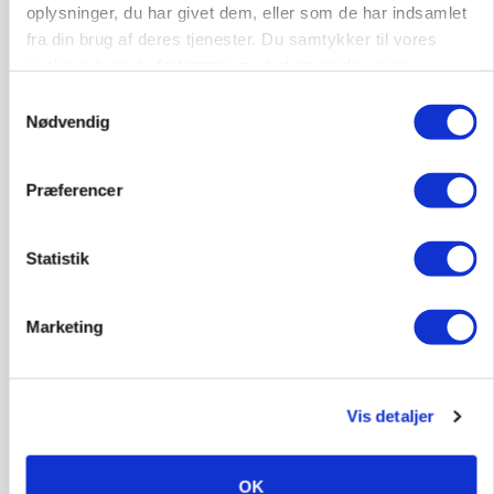
oplysninger, du har givet dem, eller som de har indsamlet
fra din brug af deres tjenester. Du samtykker til vores
cookies, hvis du fortsætter med at anvende vores
hjemmeside.
Samtykkevalg
Nødvendig
POLITIK
»Nu stopper I«: Landbrugsdebattør og
Præferencer
protestgruppe vil demonstrere mod ny
gødskningslov
Statistik
Annonce
Marketing
Vis detaljer
OK