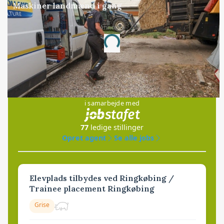
Maskiner landmænd i gang
Annonce
Loading...
Jobs
i samarbejde med
77
ledige stillinger
Opret agent
Se alle jobs
Elevplads tilbydes ved Ringkøbing /
Trainee placement Ringkøbing
Grise