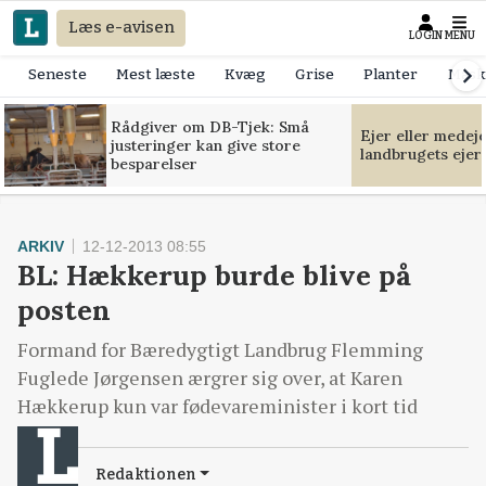
Læs e-avisen
LOGIN
MENU
Seneste
Mest læste
Kvæg
Grise
Planter
Mask
Rådgiver om DB-Tjek: Små
Ejer eller medej
justeringer kan give store
landbrugets ejer
besparelser
ARKIV
12-12-2013 08:55
BL: Hækkerup burde blive på
posten
Formand for Bæredygtigt Landbrug Flemming
Fuglede Jørgensen ærgrer sig over, at Karen
Hækkerup kun var fødevareminister i kort tid
Redaktionen