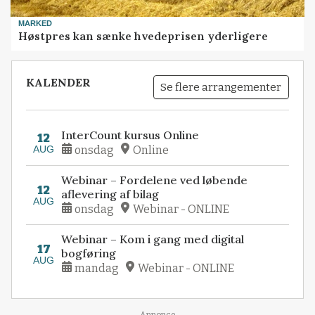
MARKED
Høstpres kan sænke hvedeprisen yderligere
KALENDER
Se flere arrangementer
InterCount kursus Online
12
AUG
onsdag
Online
Webinar – Fordelene ved løbende
12
aflevering af bilag
AUG
onsdag
Webinar - ONLINE
Webinar – Kom i gang med digital
17
bogføring
AUG
mandag
Webinar - ONLINE
Annonce