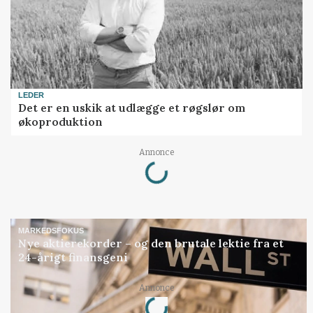
LEDER
Det er en uskik at udlægge et røgslør om
økoproduktion
Loading...
Annonce
MARKEDSFOKUS
Nye aktierekorder – og den brutale lektie fra et
24-årigt finansgeni
Loading...
Annonce