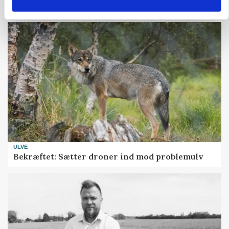
presset marked for oksekød
ULVE
Bekræftet: Sætter droner ind mod problemulv