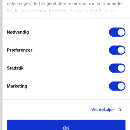
oplysninger, du har givet dem, eller som de har indsamlet
PLANTER
fra din brug af deres tjenester. Du samtykker til vores
Før såmaskinen kører: Her er efterårets største
cookies, hvis du fortsætter med at anvende vores
skadedyrsrisici
hjemmeside.
Samtykkevalg
Loading...
Nødvendig
Annonce
Præferencer
Statistik
Marketing
Vis detaljer
MARKED
Uændret notering: Spæde lyspunkter i fortsat
OK