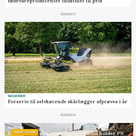
fødevareproducenter indstillet til pris
Annonce
MASKINER
Forserie til selvkørende skårlægger afprøves i år
Annonce
PLANTER
HØST-TOUR
18 montører står klar i høsten: Sådan holder PN