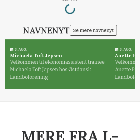
Loading...
NAVNENYT
Se mere navnenyt
3. AUG.
3. AUG.
Michaela Toft Jepsen
Anette Pl
Velkommen til økonomiassistent trainee
Velkommen 
Michaela Toft Jepsen hos Østdansk
Anette Pl
Landboforening
Landbofor
MERE FRA L-