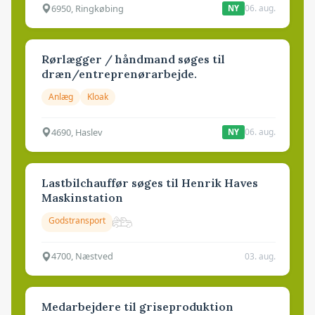
6950, Ringkøbing
06. aug.
NY
Rørlægger / håndmand søges til
dræn/entreprenørarbejde.
Anlæg
Kloak
4690, Haslev
06. aug.
NY
Lastbilchauffør søges til Henrik Haves
Maskinstation
Godstransport
4700, Næstved
03. aug.
Medarbejdere til griseproduktion