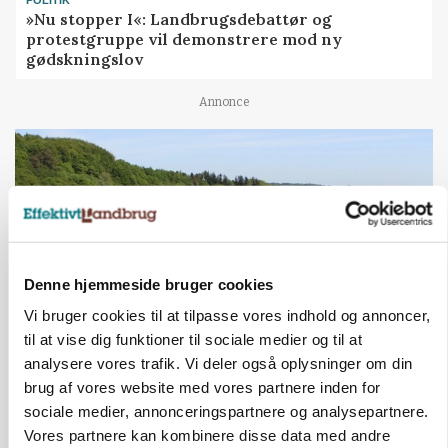
POLITIK
»Nu stopper I«: Landbrugsdebattør og
protestgruppe vil demonstrere mod ny
gødskningslov
Annonce
Denne hjemmeside bruger cookies
Vi bruger cookies til at tilpasse vores indhold og annoncer,
til at vise dig funktioner til sociale medier og til at
analysere vores trafik. Vi deler også oplysninger om din
KVÆG
brug af vores website med vores partnere inden for
Snart kan man søge tilskud til naturprojekter
sociale medier, annonceringspartnere og analysepartnere.
Vores partnere kan kombinere disse data med andre
Annonce