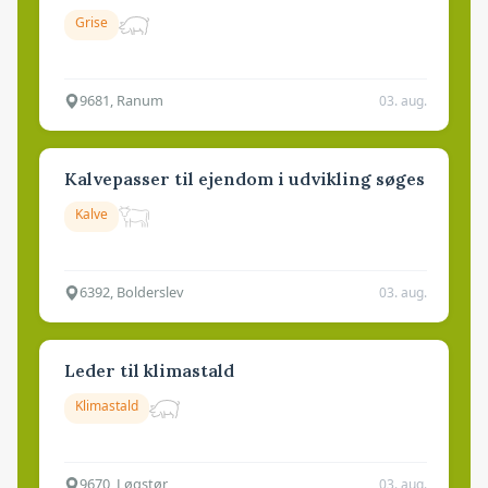
Grise
9681, Ranum
03. aug.
Kalvepasser til ejendom i udvikling søges
Kalve
6392, Bolderslev
03. aug.
Leder til klimastald
Klimastald
9670, Løgstør
03. aug.