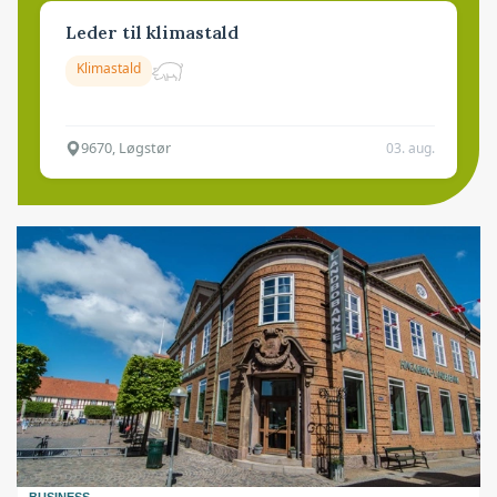
Leder til klimastald
Klimastald
9670, Løgstør
03. aug.