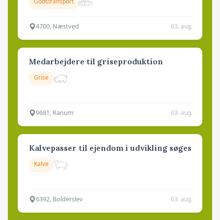
Godstransport
4700, Næstved
03. aug.
Medarbejdere til griseproduktion
Grise
9681, Ranum
03. aug.
Kalvepasser til ejendom i udvikling søges
Kalve
6392, Bolderslev
03. aug.