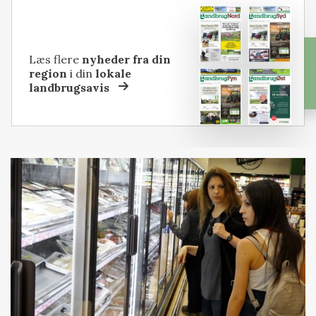
Læs flere
nyheder fra din
region
i din
lokale
landbrugsavis