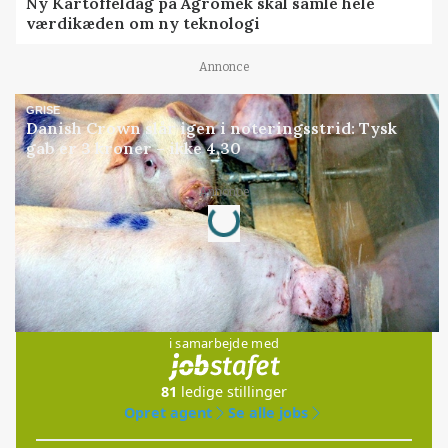
Ny Kartoffeldag på Agromek skal samle hele
værdikæden om ny teknologi
Annonce
GRISE
Danish Crown slår igen i noteringsstrid: Tysk
gab er 3 kroner – ikke 4,30
Loading...
Annonce
Jobs
i samarbejde med
81
ledige stillinger
Opret agent
Se alle jobs