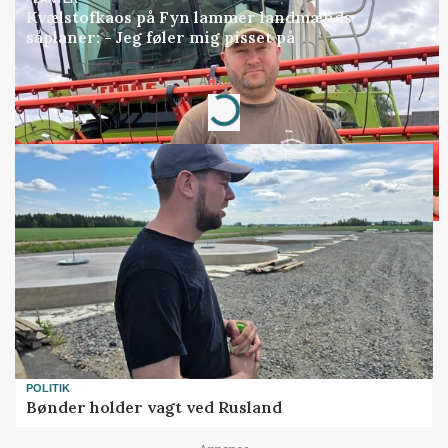
Kvælstofkaos på Fyn lammer landmænds
såplaner: - Jeg føler mig pisset på
Annonce
Loading...
POLITIK
Bønder holder vagt ved Rusland