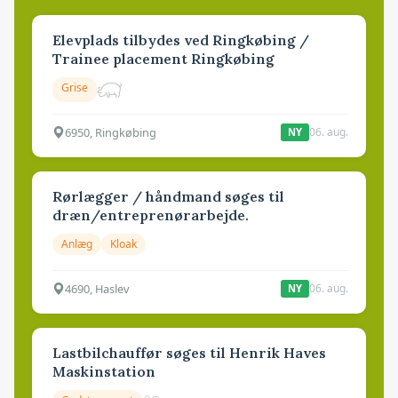
Elevplads tilbydes ved Ringkøbing /
Trainee placement Ringkøbing
Grise
6950, Ringkøbing
06. aug.
NY
Rørlægger / håndmand søges til
dræn/entreprenørarbejde.
Anlæg
Kloak
4690, Haslev
06. aug.
NY
Lastbilchauffør søges til Henrik Haves
Maskinstation