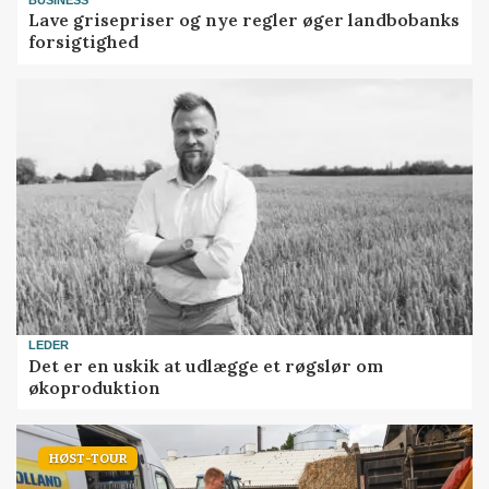
BUSINESS
Lave grisepriser og nye regler øger landbobanks
forsigtighed
LEDER
Det er en uskik at udlægge et røgslør om
økoproduktion
HØST-TOUR