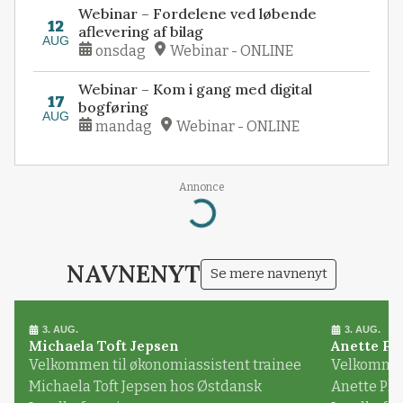
Webinar – Fordelene ved løbende
12
aflevering af bilag
AUG
onsdag
Webinar - ONLINE
Webinar – Kom i gang med digital
17
bogføring
AUG
mandag
Webinar - ONLINE
Annonce
Loading...
NAVNENYT
Se mere navnenyt
3. AUG.
3. AUG.
Michaela Toft Jepsen
Anette Pl
Velkommen til økonomiassistent trainee
Velkommen 
Michaela Toft Jepsen hos Østdansk
Anette Pl