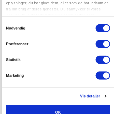
oplysninger, du har givet dem, eller som de har indsamlet
fra din brug af deres tjenester. Du samtykker til vores
MASKINER
Forserie til selvkørende skårlægger afprøves i år
cookies, hvis du fortsætter med at anvende vores
hjemmeside.
Samtykkevalg
Annonce
Nødvendig
ARRANGEMENT
Markvandring sætter fokus på elefantgræs
Præferencer
Annonce
Loading...
Statistik
Marketing
Vis detaljer
OK