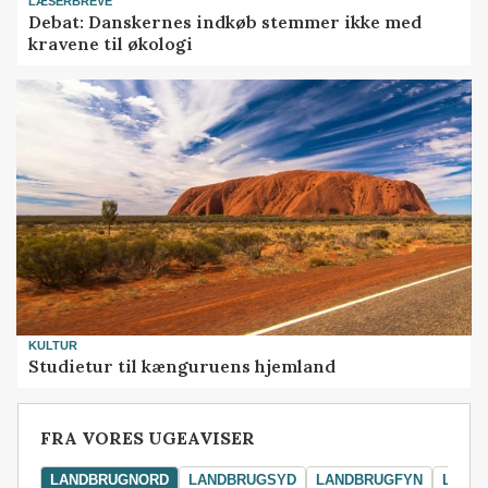
LÆSERBREVE
Debat: Danskernes indkøb stemmer ikke med
kravene til økologi
KULTUR
Studietur til kænguruens hjemland
FRA VORES UGEAVISER
LANDBRUGNORD
LANDBRUGSYD
LANDBRUGFYN
LAND