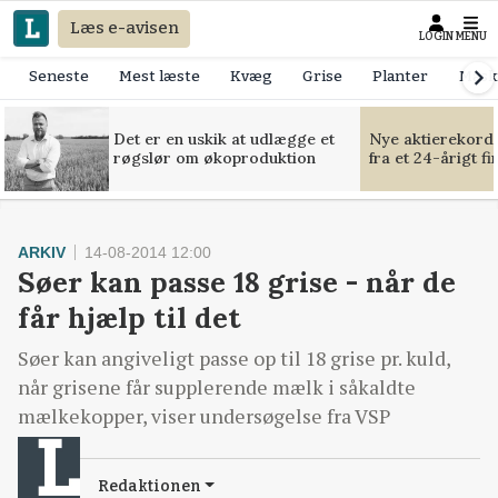
Læs e-avisen
LOGIN
MENU
Seneste
Mest læste
Kvæg
Grise
Planter
Mask
Det er en uskik at udlægge et
Nye aktierekorde
røgslør om økoproduktion
fra et 24-årigt f
ARKIV
14-08-2014 12:00
Søer kan passe 18 grise - når de
får hjælp til det
Søer kan angiveligt passe op til 18 grise pr. kuld,
når grisene får supplerende mælk i såkaldte
mælkekopper, viser undersøgelse fra VSP
Redaktionen