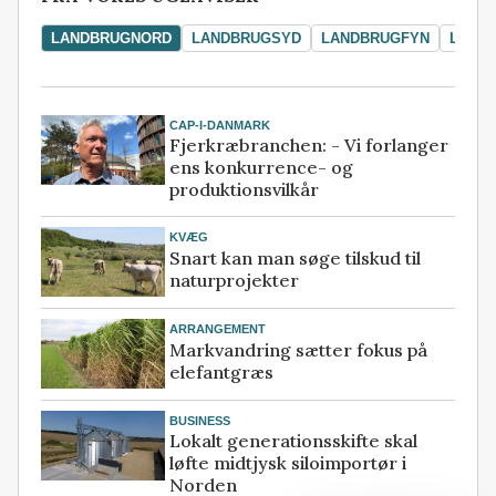
LANDBRUGNORD
LANDBRUGSYD
LANDBRUGFYN
LAND
CAP-I-DANMARK
Fjerkræbranchen: - Vi forlanger
ens konkurrence- og
produktionsvilkår
KVÆG
Snart kan man søge tilskud til
naturprojekter
ARRANGEMENT
Markvandring sætter fokus på
elefantgræs
BUSINESS
Lokalt generationsskifte skal
løfte midtjysk siloimportør i
Norden