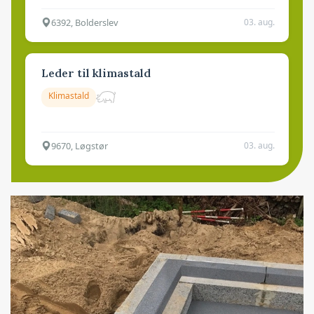
6392, Bolderslev
03. aug.
Leder til klimastald
Klimastald
9670, Løgstør
03. aug.