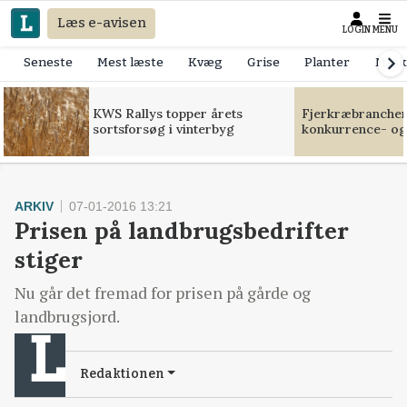
Læs e-avisen
LOGIN
MENU
Seneste
Mest læste
Kvæg
Grise
Planter
Mask
KWS Rallys topper årets
Fjerkræbranchen:
sortsforsøg i vinterbyg
konkurrence- og
ARKIV
07-01-2016 13:21
Prisen på landbrugsbedrifter
stiger
Nu går det fremad for prisen på gårde og
landbrugsjord.
Redaktionen