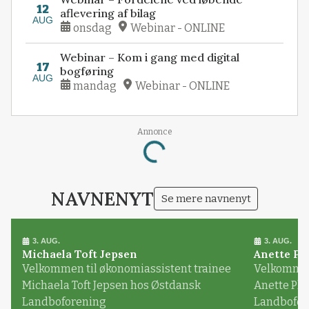
12
aflevering af bilag
AUG
onsdag
Webinar - ONLINE
Webinar – Kom i gang med digital
17
bogføring
AUG
mandag
Webinar - ONLINE
Annonce
Loading...
NAVNENYT
Se mere navnenyt
3. AUG.
3. AUG.
Michaela Toft Jepsen
Anette Pl
Velkommen til økonomiassistent trainee
Velkommen 
Michaela Toft Jepsen hos Østdansk
Anette Pl
Landboforening
Landbofor