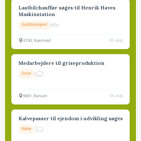
Lastbilchauffør søges til Henrik Haves
Maskinstation
Godstransport
4700, Næstved
03. aug.
Medarbejdere til griseproduktion
Grise
9681, Ranum
03. aug.
Kalvepasser til ejendom i udvikling søges
Kalve