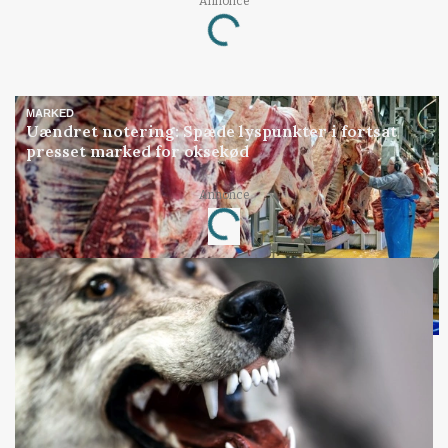
Annonce
Loading...
MARKED
Uændret notering: Spæde lyspunkter i fortsat
presset marked for oksekød
Annonce
Loading...