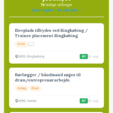
76
ledige stillinger
Opret agent
Se alle jobs
Elevplads tilbydes ved Ringkøbing /
Trainee placement Ringkøbing
Grise
6950, Ringkøbing
06. aug.
NY
Rørlægger / håndmand søges til
dræn/entreprenørarbejde.
Anlæg
Kloak
4690, Haslev
06. aug.
NY