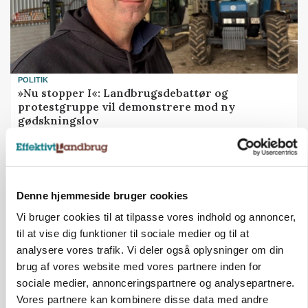
POLITIK
»Nu stopper I«: Landbrugsdebattør og
protestgruppe vil demonstrere mod ny
gødskningslov
Annonce
POLITIK
Folketinget behandler ny gødskningslov: Sådan
Denne hjemmeside bruger cookies
kan den ændre din bedrift fra 2027
Vi bruger cookies til at tilpasse vores indhold og annoncer,
til at vise dig funktioner til sociale medier og til at
Annonce
Loading...
analysere vores trafik. Vi deler også oplysninger om din
brug af vores website med vores partnere inden for
sociale medier, annonceringspartnere og analysepartnere.
Vores partnere kan kombinere disse data med andre