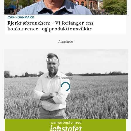
CAP-I-DANMARK
Fjerkræbranchen: - Vi forlanger ens
konkurrence- og produktionsvilkår
Annonce
LEDER
Det er en uskik at udlægge et røgslør om
økoproduktion
Annonce
Loading...
Jobs
i samarbejde med