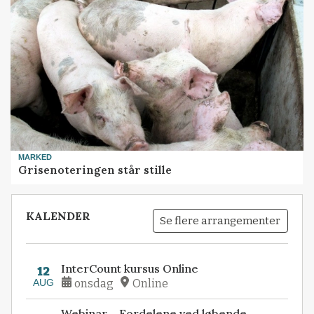
MARKED
Grisenoteringen står stille
KALENDER
Se flere arrangementer
InterCount kursus Online
12
AUG
onsdag
Online
Webinar – Fordelene ved løbende