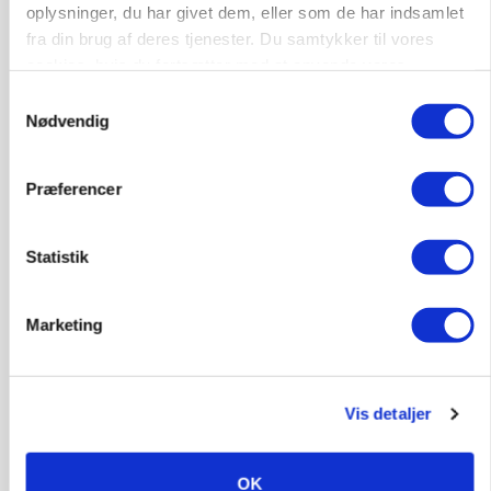
Loading...
oplysninger, du har givet dem, eller som de har indsamlet
Annonce
fra din brug af deres tjenester. Du samtykker til vores
cookies, hvis du fortsætter med at anvende vores
hjemmeside.
Samtykkevalg
Nødvendig
Præferencer
Statistik
Marketing
MARKED
Grisebestanden stiger trods svagere
avlsbestand
Vis detaljer
OK