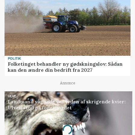
POLITIK
Folketinget behandler ny gødskningslov: Sådan
kan den ændre din bedrift fra 2027
Annonce
ULVE
Landmand vågnede ved lyden af skrigende kvier:
Ulven stod på foderbordet
Annonce