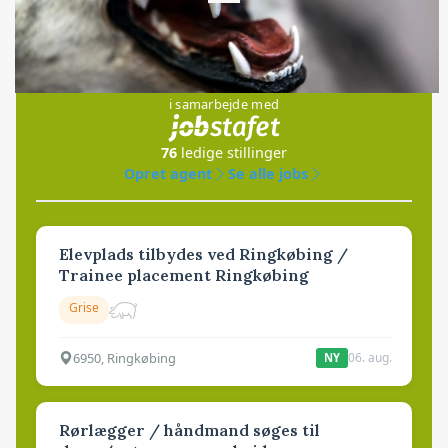
Loading...
Jobs
i samarbejde med
76
ledige stillinger
Opret agent
Se alle jobs
Elevplads tilbydes ved Ringkøbing /
Trainee placement Ringkøbing
Grise
6950, Ringkøbing
06. aug.
NY
Rørlægger / håndmand søges til