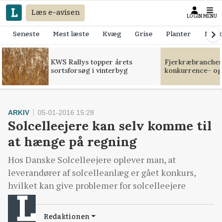
Læs e-avisen
LOGIN
MENU
Seneste
Mest læste
Kvæg
Grise
Planter
Mask
KWS Rallys topper årets
Fjerkræbranchen:
sortsforsøg i vinterbyg
konkurrence- og
ARKIV
05-01-2016 15:28
Solcelleejere kan selv komme til
at hænge på regning
Hos Danske Solcelleejere oplever man, at
leverandører af solcelleanlæg er gået konkurs,
hvilket kan give problemer for solcelleejere
Redaktionen