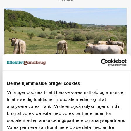
Annonce
KVÆG
Denne hjemmeside bruger cookies
Snart kan man søge tilskud til naturprojekter
Vi bruger cookies til at tilpasse vores indhold og annoncer,
Annonce
til at vise dig funktioner til sociale medier og til at
analysere vores trafik. Vi deler også oplysninger om din
PLANTER
brug af vores website med vores partnere inden for
Før såmaskinen kører: Her er efterårets største
sociale medier, annonceringspartnere og analysepartnere.
skadedyrsrisici
Vores partnere kan kombinere disse data med andre