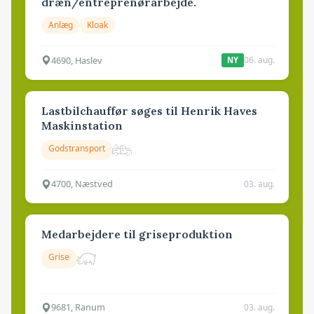
dræn/entreprenørarbejde.
Anlæg
Kloak
4690, Haslev
06. aug.
NY
Lastbilchauffør søges til Henrik Haves
Maskinstation
Godstransport
4700, Næstved
03. aug.
Medarbejdere til griseproduktion
Grise
9681, Ranum
03. aug.