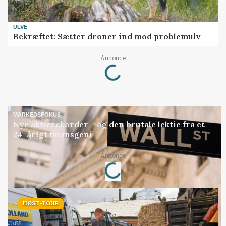
ULVE
Bekræftet: Sætter droner ind mod problemulv
Loading...
Annonce
MARKEDSFOKUS
Nye aktierekorder – og den brutale lektie fra et
24-årigt finansgeni
Loading...
Annonce
HØST-TOUR