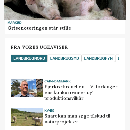
MARKED
Grisenoteringen står stille
FRA VORES UGEAVISER
LANDBRUGNORD
LANDBRUGSYD
LANDBRUGFYN
LAND
CAP-I-DANMARK
Fjerkræbranchen: - Vi forlanger
ens konkurrence- og
produktionsvilkår
KVÆG
Snart kan man søge tilskud til
naturprojekter