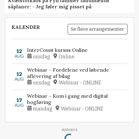
Kvælstofkaos på Fyn lammer landmænds
såplaner: - Jeg føler mig pisset på
KALENDER
Se flere arrangementer
InterCount kursus Online
12
AUG
onsdag
Online
Webinar – Fordelene ved løbende
12
aflevering af bilag
AUG
onsdag
Webinar - ONLINE
Webinar – Kom i gang med digital
17
bogføring
AUG
mandag
Webinar - ONLINE
Loading...
Annonce