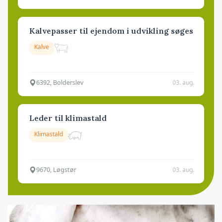
Kalvepasser til ejendom i udvikling søges
Kalve
6392, Bolderslev
03. aug.
Leder til klimastald
Klimastald
9670, Løgstør
03. aug.