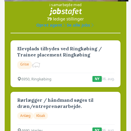
i samarbejde med
79
ledige stillinger
Opret agent
Se alle jobs
Elevplads tilbydes ved Ringkøbing /
Trainee placement Ringkøbing
Grise
6950, Ringkøbing
06. aug.
NY
Rørlægger / håndmand søges til
dræn/entreprenørarbejde.
Anlæg
Kloak
4690, Haslev
06. aug.
NY