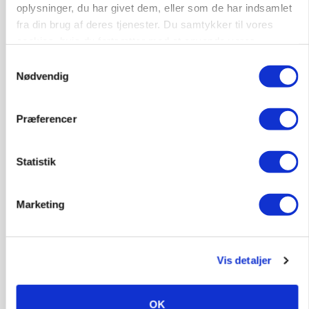
oplysninger, du har givet dem, eller som de har indsamlet
fra din brug af deres tjenester. Du samtykker til vores
cookies, hvis du fortsætter med at anvende vores
hjemmeside.
Samtykkevalg
Nødvendig
Præferencer
Statistik
MASKINER
Forserie til selvkørende skårlægger afprøves i år
Marketing
Vis detaljer
OK