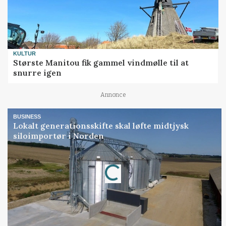
KULTUR
Største Manitou fik gammel vindmølle til at
snurre igen
Annonce
BUSINESS
Lokalt generationsskifte skal løfte midtjysk
siloimportør i Norden
Loading...
Annonce
Jobs