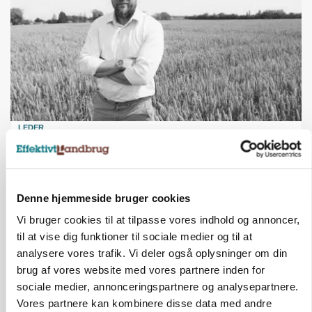
LEDER
Det er en uskik at udlægge et røgslør om
økoproduktion
Annonce
Denne hjemmeside bruger cookies
PLANTER
Vi bruger cookies til at tilpasse vores indhold og annoncer,
HØST-TOUR
18 montører står klar i høsten: Sådan holder PN
til at vise dig funktioner til sociale medier og til at
Maskiner landmænd i gang
analysere vores trafik. Vi deler også oplysninger om din
Loading...
brug af vores website med vores partnere inden for
Annonce
sociale medier, annonceringspartnere og analysepartnere.
Vores partnere kan kombinere disse data med andre