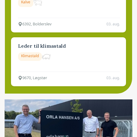
Kalve
6392, Bolderslev
03. aug.
Leder til klimastald
Klimastald
9670, Løgstør
03. aug.