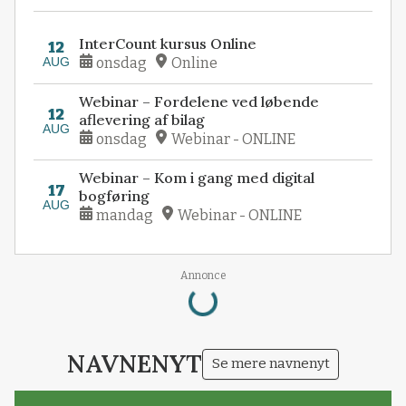
InterCount kursus Online
12
AUG
onsdag
Online
Webinar – Fordelene ved løbende
12
aflevering af bilag
AUG
onsdag
Webinar - ONLINE
Webinar – Kom i gang med digital
17
bogføring
AUG
mandag
Webinar - ONLINE
Loading...
Annonce
NAVNENYT
Se mere navnenyt