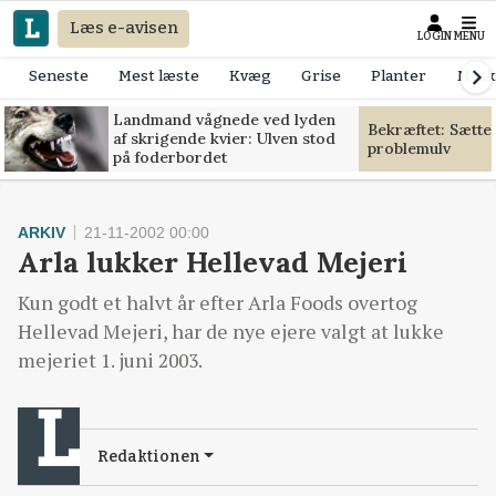
Læs e-avisen
LOGIN
MENU
Seneste
Mest læste
Kvæg
Grise
Planter
Mask
Landmand vågnede ved lyden
Bekræftet: Sætte
af skrigende kvier: Ulven stod
problemulv
på foderbordet
ARKIV
21-11-2002 00:00
Arla lukker Hellevad Mejeri
Kun godt et halvt år efter Arla Foods overtog
Hellevad Mejeri, har de nye ejere valgt at lukke
mejeriet 1. juni 2003.
Redaktionen