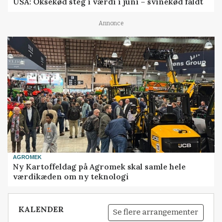
USA: Oksekød steg i værdi i juni – svinekød faldt
Annonce
AGROMEK
Ny Kartoffeldag på Agromek skal samle hele
værdikæden om ny teknologi
KALENDER
Se flere arrangementer