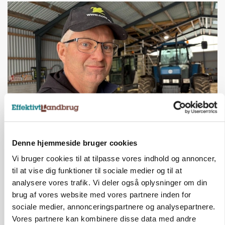
POLITIK
»Nu stopper I«: Landbrugsdebattør og
protestgruppe vil demonstrere mod ny
Denne hjemmeside bruger cookies
gødskningslov
Vi bruger cookies til at tilpasse vores indhold og annoncer,
til at vise dig funktioner til sociale medier og til at
Annonce
analysere vores trafik. Vi deler også oplysninger om din
brug af vores website med vores partnere inden for
KVÆG
Snart kan man søge tilskud til naturprojekter
sociale medier, annonceringspartnere og analysepartnere.
Vores partnere kan kombinere disse data med andre