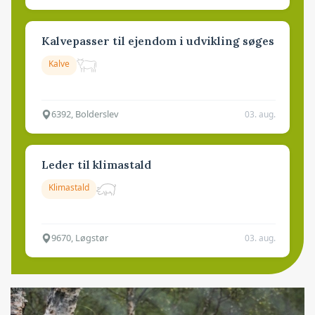
Kalvepasser til ejendom i udvikling søges
Kalve
6392, Bolderslev
03. aug.
Leder til klimastald
Klimastald
9670, Løgstør
03. aug.