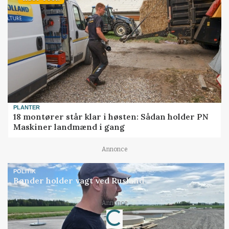
PLANTER
18 montører står klar i høsten: Sådan holder PN
Maskiner landmænd i gang
Annonce
POLITIK
Bønder holder vagt ved Rusland
Loading...
Annonce