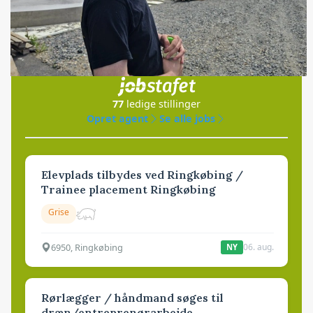
Jobs
i samarbejde med
77
ledige stillinger
Opret agent
Se alle jobs
Elevplads tilbydes ved Ringkøbing /
Trainee placement Ringkøbing
Grise
6950, Ringkøbing
06. aug.
NY
Rørlægger / håndmand søges til
dræn/entreprenørarbejde.