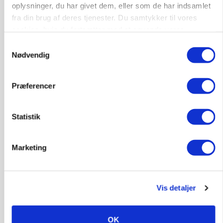
Loading...
Annonce
oplysninger, du har givet dem, eller som de har indsamlet
fra din brug af deres tjenester. Du samtykker til vores
cookies, hvis du fortsætter med at anvende vores
hjemmeside.
Samtykkevalg
Nødvendig
Præferencer
Statistik
Marketing
PLANTER
Før såmaskinen kører: Her er efterårets største
skadedyrsrisici
Vis detaljer
OK