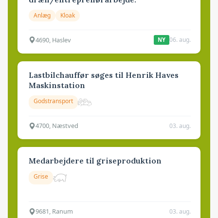
Anlæg
Kloak
4690, Haslev
06. aug.
NY
Lastbilchauffør søges til Henrik Haves
Maskinstation
Godstransport
4700, Næstved
03. aug.
Medarbejdere til griseproduktion
Grise
9681, Ranum
03. aug.