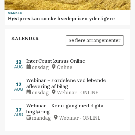
MARKED
Høstpres kan sænke hvedeprisen yderligere
KALENDER
Se flere arrangementer
InterCount kursus Online
12
AUG
onsdag
Online
Webinar – Fordelene ved løbende
12
aflevering af bilag
AUG
onsdag
Webinar - ONLINE
Webinar – Kom i gang med digital
17
bogføring
AUG
mandag
Webinar - ONLINE