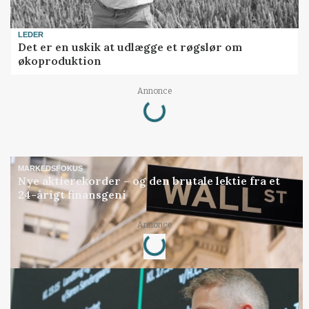
LEDER
Det er en uskik at udlægge et røgslør om
økoproduktion
Loading...
Annonce
MARKEDSFOKUS
Nye aktierekorder – og den brutale lektie fra et
24-årigt finansgeni
Loading...
Annonce