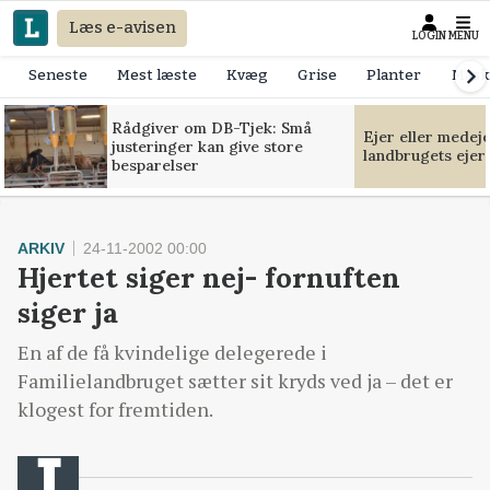
Læs e-avisen
LOGIN
MENU
Seneste
Mest læste
Kvæg
Grise
Planter
Mask
Rådgiver om DB-Tjek: Små
Ejer eller medej
justeringer kan give store
landbrugets ejer
besparelser
ARKIV
24-11-2002 00:00
Hjertet siger nej- fornuften
siger ja
En af de få kvindelige delegerede i
Familielandbruget sætter sit kryds ved ja – det er
klogest for fremtiden.