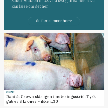
Saudi-Arabien til USA, fra kvæg til kameler: Du
kan læse om det her.
Se flere emner her
GRISE
Danish Crown slår igen i noteringsstrid: Tysk
gab er 3 kroner – ikke 4,30