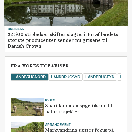
BUSINESS
32.500 stipladser skifter slagteri: En af landets
største producenter sender nu grisene til
Danish Crown
FRA VORES UGEAVISER
LANDBRUGNORD
LANDBRUGSYD
LANDBRUGFYN
LAND
KVÆG
Snart kan man søge tilskud til
naturprojekter
ARRANGEMENT
Markvandring sætter fokus på