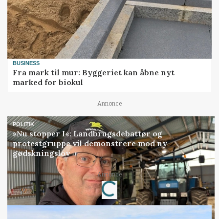
BUSINESS
Fra mark til mur: Byggeriet kan åbne nyt
marked for biokul
Annonce
POLITIK
»Nu stopper I«: Landbrugsdebattør og
protestgruppe vil demonstrere mod ny
gødskningslov
Annonce
Loading...