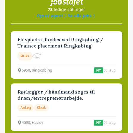
78
ledige stillinger
Opret agent
Se alle jobs
Elevplads tilbydes ved Ringkøbing /
Trainee placement Ringkøbing
Grise
6950, Ringkøbing
06. aug.
NY
Rørlægger / håndmand søges til
dræn/entreprenørarbejde.
Anlæg
Kloak
4690, Haslev
06. aug.
NY