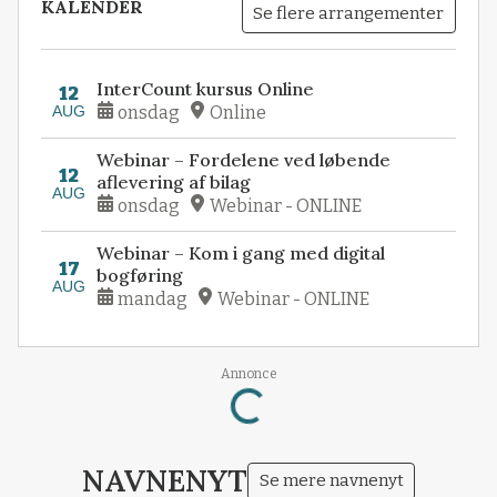
KALENDER
Se flere arrangementer
InterCount kursus Online
12
AUG
onsdag
Online
Webinar – Fordelene ved løbende
12
aflevering af bilag
AUG
onsdag
Webinar - ONLINE
Webinar – Kom i gang med digital
17
bogføring
AUG
mandag
Webinar - ONLINE
Annonce
Loading...
NAVNENYT
Se mere navnenyt