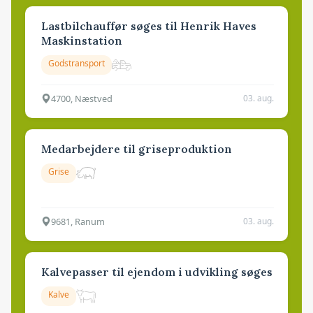
Lastbilchauffør søges til Henrik Haves
Maskinstation
Godstransport
4700, Næstved
03. aug.
Medarbejdere til griseproduktion
Grise
9681, Ranum
03. aug.
Kalvepasser til ejendom i udvikling søges
Kalve