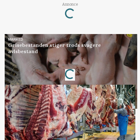
Annonce
Loading...
MARKED
Grisebestanden stiger trods svagere
avlsbestand
Annonce
Loading...