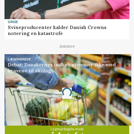
GRISE
Svineproducenter kalder Danish Crowns
notering en katastrofe
Annonce
LÆSERBREVE
Debat: Danskernes indkøb stemmer ikke med
kravene til økologi
Annonce
Loading...
Jobs
i samarbejde med