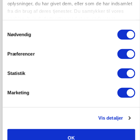
oplysninger, du har givet dem, eller som de har indsamlet
fra din brug af deres tjenester. Du samtykker til vores
cookies, hvis du fortsætter med at anvende vores
hjemmeside.
Samtykkevalg
Nødvendig
Præferencer
Statistik
BUSINESS
Ejer eller medejer? Nyt tv-format udfordrer
Marketing
landbrugets ejerstruktur
Annonce
Loading...
Vis detaljer
OK