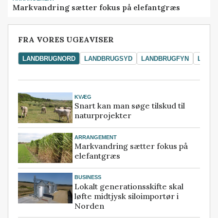
Markvandring sætter fokus på elefantgræs
FRA VORES UGEAVISER
LANDBRUGNORD
LANDBRUGSYD
LANDBRUGFYN
LAND
KVÆG
Snart kan man søge tilskud til
naturprojekter
ARRANGEMENT
Markvandring sætter fokus på
elefantgræs
BUSINESS
Lokalt generationsskifte skal
løfte midtjysk siloimportør i
Norden