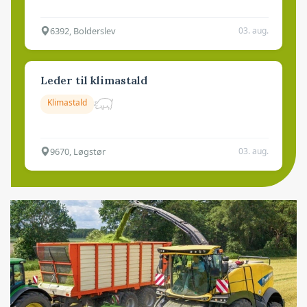
6392, Bolderslev
03. aug.
Leder til klimastald
Klimastald
9670, Løgstør
03. aug.