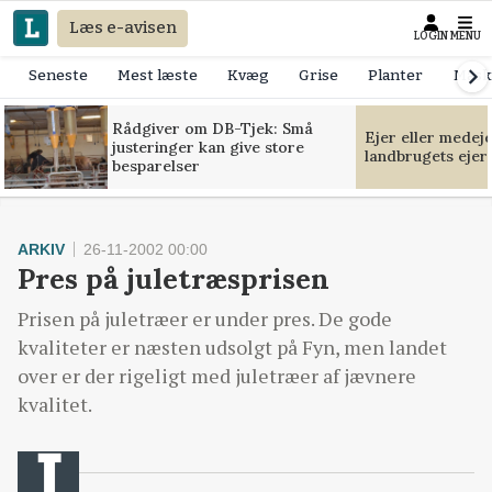
Læs e-avisen
LOGIN
MENU
Seneste
Mest læste
Kvæg
Grise
Planter
Mask
Rådgiver om DB-Tjek: Små
Ejer eller medej
justeringer kan give store
landbrugets ejer
besparelser
ARKIV
26-11-2002 00:00
Pres på juletræsprisen
Prisen på juletræer er under pres. De gode
kvaliteter er næsten udsolgt på Fyn, men landet
over er der rigeligt med juletræer af jævnere
kvalitet.