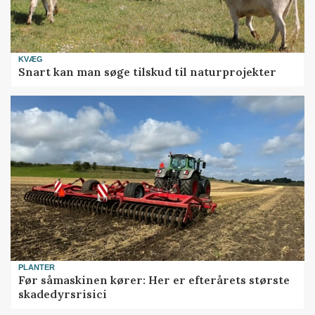
KVÆG
Snart kan man søge tilskud til naturprojekter
PLANTER
Før såmaskinen kører: Her er efterårets største
skadedyrsrisici