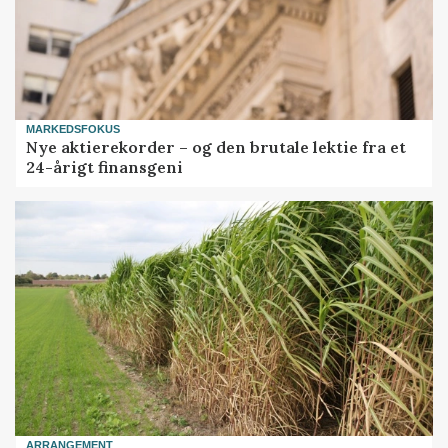
MARKEDSFOKUS
Nye aktierekorder – og den brutale lektie fra et
24-årigt finansgeni
ARRANGEMENT