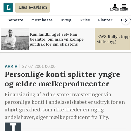
Læs e-avisen
LOGIN
MENU
Seneste
Mest læste
Kvæg
Grise
Planter
Mask
Kun landbruget selv kan
KWS Rallys toppe
beslutte, om man vil kæmpe
vinterbyg
juridisk for sin eksistens
ARKIV
27-07-2001 00:00
Personlige konti splitter yngre
og ældre mælkeproducenter
Finansiering af Arla’s store investeringer via
personlige konti i andelsselskabet er udtryk for en
uhørt griskhed, som ikke klæder en rigtig
andelshaver, siger mælkeproducent fra Thy.