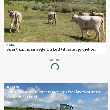
KVÆG
Snart kan man søge tilskud til naturprojekter
Annonce
Loading...
PLANTER
Før såmaskinen kører: Her er efterårets største
skadedyrsrisici
Annonce