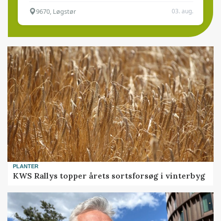
9670, Løgstør
03. aug.
PLANTER
KWS Rallys topper årets sortsforsøg i vinterbyg