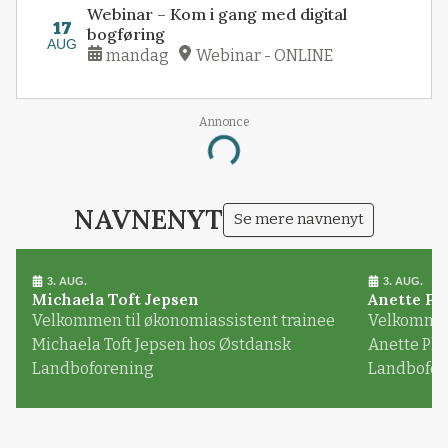
Webinar – Kom i gang med digital
17
bogføring
AUG
mandag
Webinar - ONLINE
Annonce
Loading...
NAVNENYT
Se mere navnenyt
3. AUG.
3. AUG.
Michaela Toft Jepsen
Anette Pl
Velkommen til økonomiassistent trainee
Velkommen 
Michaela Toft Jepsen hos Østdansk
Anette Pl
Landboforening
Landbofor