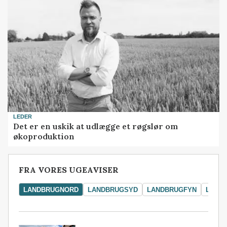
LEDER
Det er en uskik at udlægge et røgslør om
økoproduktion
FRA VORES UGEAVISER
LANDBRUGNORD
LANDBRUGSYD
LANDBRUGFYN
LAND