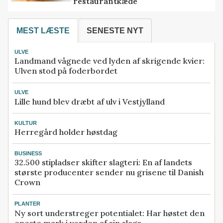
restaurantkæde
MEST LÆSTE
SENESTE NYT
ULVE
Landmand vågnede ved lyden af skrigende kvier:
Ulven stod på foderbordet
ULVE
Lille hund blev dræbt af ulv i Vestjylland
KULTUR
Herregård holder høstdag
BUSINESS
32.500 stipladser skifter slagteri: En af landets
største producenter sender nu grisene til Danish
Crown
PLANTER
Ny sort understreger potentialet: Har høstet den
eneste mark i verden af sin slags