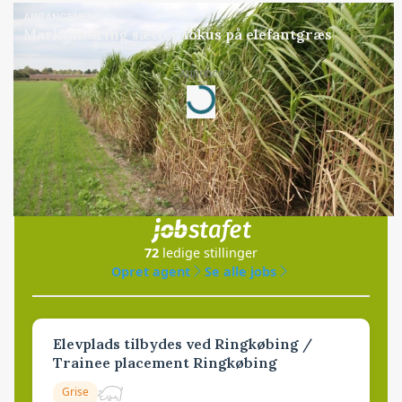
ARRANGEMENT
Markvandring sætter fokus på elefantgræs
Annonce
Loading...
Jobs
i samarbejde med
72
ledige stillinger
Opret agent
Se alle jobs
Elevplads tilbydes ved Ringkøbing /
Trainee placement Ringkøbing
Grise