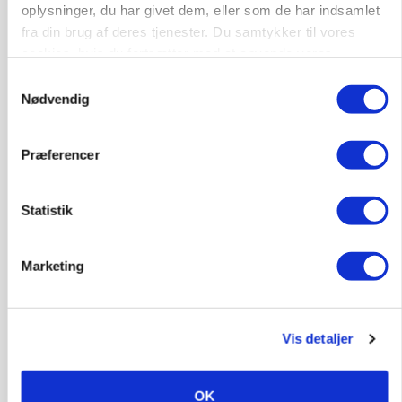
oplysninger, du har givet dem, eller som de har indsamlet
fra din brug af deres tjenester. Du samtykker til vores
MARKEDSFOKUS
cookies, hvis du fortsætter med at anvende vores
Prisgab på 20 kroner pr. kg vokser: Polsk kylling
hjemmeside.
Samtykkevalg
presser markedet
Nødvendig
Annonce
Loading...
Præferencer
Statistik
Marketing
Vis detaljer
OK