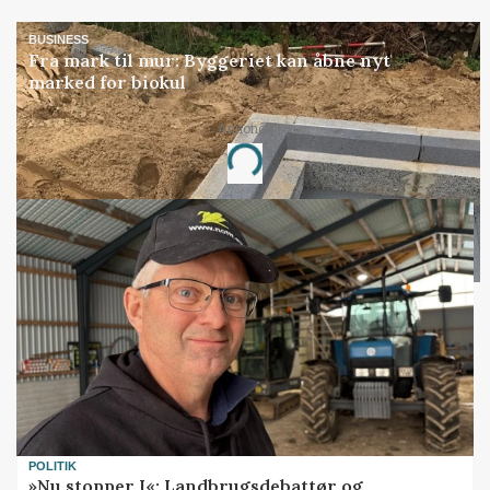
BUSINESS
Fra mark til mur: Byggeriet kan åbne nyt
marked for biokul
Annonce
Loading...
POLITIK
»Nu stopper I«: Landbrugsdebattør og