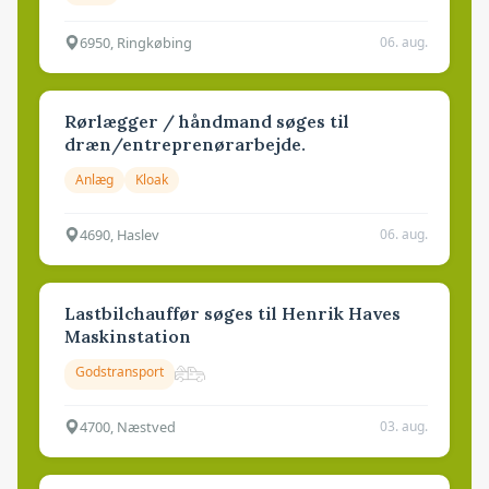
6950, Ringkøbing
06. aug.
Rørlægger / håndmand søges til
dræn/entreprenørarbejde.
Anlæg
Kloak
4690, Haslev
06. aug.
Lastbilchauffør søges til Henrik Haves
Maskinstation
Godstransport
4700, Næstved
03. aug.