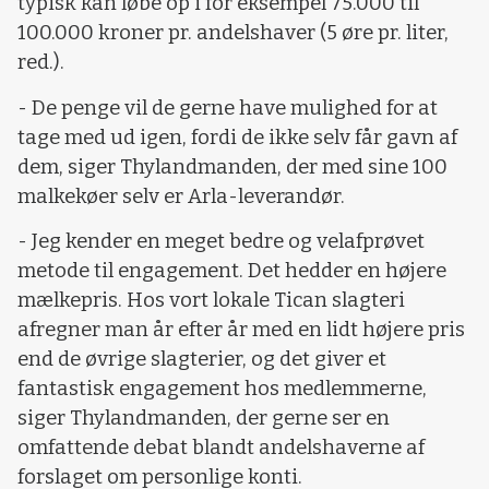
typisk kan løbe op i for eksempel 75.000 til
100.000 kroner pr. andelshaver (5 øre pr. liter,
red.).
- De penge vil de gerne have mulighed for at
tage med ud igen, fordi de ikke selv får gavn af
dem, siger Thylandmanden, der med sine 100
malkekøer selv er Arla-leverandør.
- Jeg kender en meget bedre og velafprøvet
metode til engagement. Det hedder en højere
mælkepris. Hos vort lokale Tican slagteri
afregner man år efter år med en lidt højere pris
end de øvrige slagterier, og det giver et
fantastisk engagement hos medlemmerne,
siger Thylandmanden, der gerne ser en
omfattende debat blandt andelshaverne af
forslaget om personlige konti.