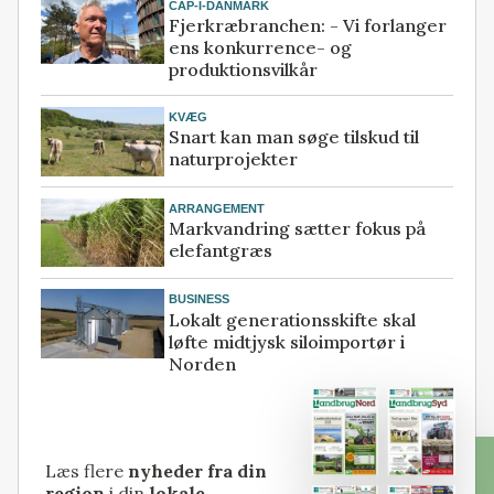
CAP-I-DANMARK
Fjerkræbranchen: - Vi forlanger
ens konkurrence- og
produktionsvilkår
KVÆG
Snart kan man søge tilskud til
naturprojekter
ARRANGEMENT
Markvandring sætter fokus på
elefantgræs
BUSINESS
Lokalt generationsskifte skal
løfte midtjysk siloimportør i
Norden
Læs flere
nyheder fra din
region
i din
lokale