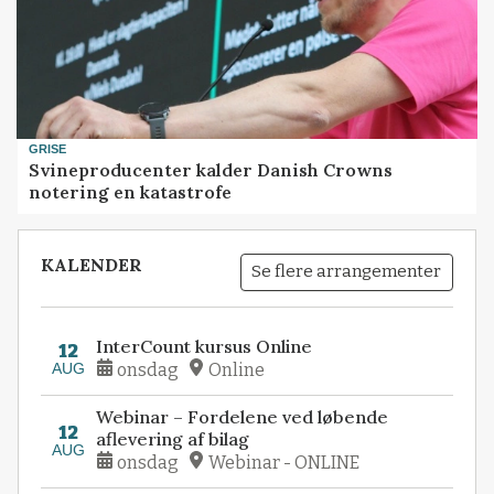
GRISE
Svineproducenter kalder Danish Crowns
notering en katastrofe
KALENDER
Se flere arrangementer
InterCount kursus Online
12
AUG
onsdag
Online
Webinar – Fordelene ved løbende
12
aflevering af bilag
AUG
onsdag
Webinar - ONLINE