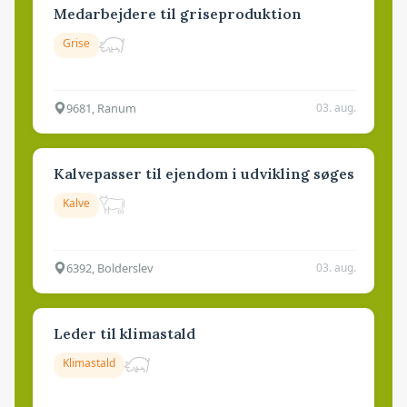
Medarbejdere til griseproduktion
Grise
9681, Ranum
03. aug.
Kalvepasser til ejendom i udvikling søges
Kalve
6392, Bolderslev
03. aug.
Leder til klimastald
Klimastald