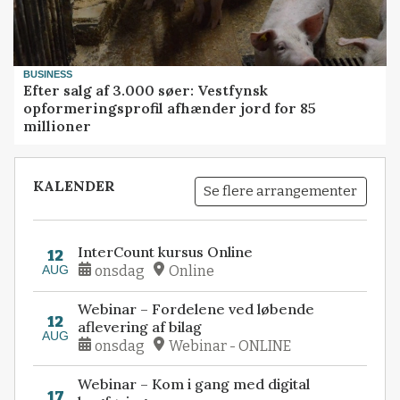
BUSINESS
Efter salg af 3.000 søer: Vestfynsk
opformeringsprofil afhænder jord for 85
millioner
KALENDER
Se flere arrangementer
InterCount kursus Online
12
AUG
onsdag
Online
Webinar – Fordelene ved løbende
12
aflevering af bilag
AUG
onsdag
Webinar - ONLINE
Webinar – Kom i gang med digital
17