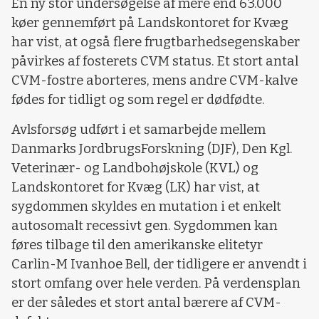
En ny stor undersøgelse af mere end 63.000
køer gennemført på Landskontoret for Kvæg
har vist, at også flere frugtbarhedsegenskaber
påvirkes af fosterets CVM status. Et stort antal
CVM-fostre aborteres, mens andre CVM-kalve
fødes for tidligt og som regel er dødfødte.
Avlsforsøg udført i et samarbejde mellem
Danmarks JordbrugsForskning (DJF), Den Kgl.
Veterinær- og Landbohøjskole (KVL) og
Landskontoret for Kvæg (LK) har vist, at
sygdommen skyldes en mutation i et enkelt
autosomalt recessivt gen. Sygdommen kan
føres tilbage til den amerikanske elitetyr
Carlin-M Ivanhoe Bell, der tidligere er anvendt i
stort omfang over hele verden. På verdensplan
er der således et stort antal bærere af CVM-