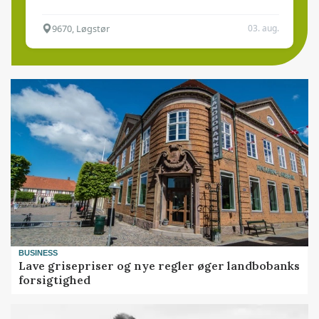
9670, Løgstør
03. aug.
BUSINESS
Lave grisepriser og nye regler øger landbobanks
forsigtighed