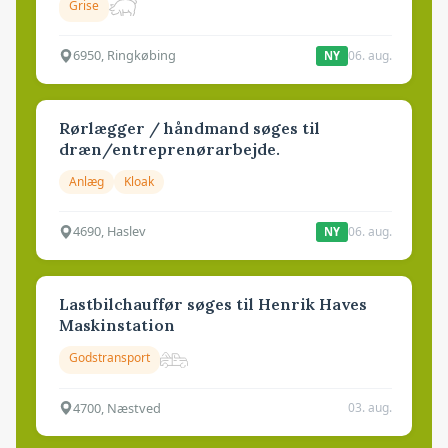
Grise
6950, Ringkøbing
06. aug.
NY
Rørlægger / håndmand søges til
dræn/entreprenørarbejde.
Anlæg
Kloak
4690, Haslev
06. aug.
NY
Lastbilchauffør søges til Henrik Haves
Maskinstation
Godstransport
4700, Næstved
03. aug.