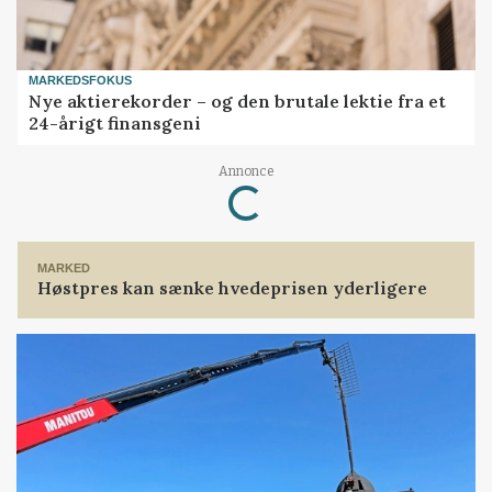
MARKEDSFOKUS
Nye aktierekorder – og den brutale lektie fra et
24-årigt finansgeni
Loading...
Annonce
MARKED
Høstpres kan sænke hvedeprisen yderligere