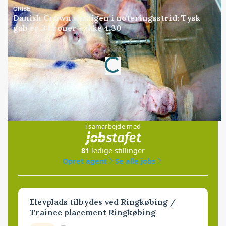
GRISE
Danish Crown slår igen i noteringsstrid: Tysk
gab er 3 kroner – ikke 4,30
Loading...
Annonce
Jobs
i samarbejde med
81
ledige stillinger
Opret agent
Se alle jobs
Elevplads tilbydes ved Ringkøbing /
Trainee placement Ringkøbing