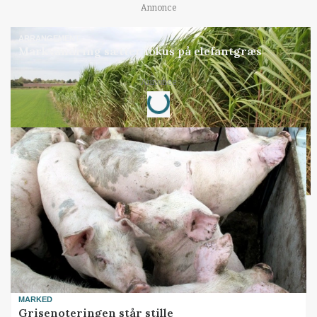
Annonce
ARRANGEMENT
Markvandring sætter fokus på elefantgræs
Annonce
Loading...
MARKED
Grisenoteringen står stille