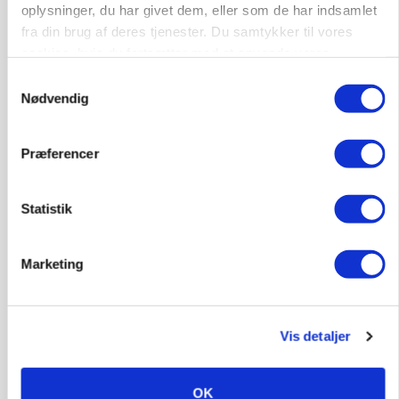
oplysninger, du har givet dem, eller som de har indsamlet
fra din brug af deres tjenester. Du samtykker til vores
cookies, hvis du fortsætter med at anvende vores
hjemmeside.
Samtykkevalg
PLANTER
På døgnvagt i høsten
Nødvendig
Annonce
Præferencer
Loading...
Statistik
Marketing
Vis detaljer
OK