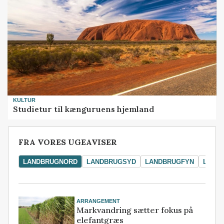
KULTUR
Studietur til kænguruens hjemland
FRA VORES UGEAVISER
LANDBRUGNORD
LANDBRUGSYD
LANDBRUGFYN
LAND
ARRANGEMENT
Markvandring sætter fokus på
elefantgræs