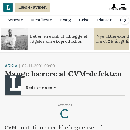
Læs e-avisen
LOGIN
MENU
Seneste
Mest læste
Kvæg
Grise
Planter
Mask
Det er en uskik at udlægge et
Nye aktierekorde
røgslør om økoproduktion
fra et 24-årigt f
ARKIV
02-11-2001 00:00
Mange bærere af CVM-defekten
Redaktionen
Loading...
Annonce
CVM-mutationen er ikke begrænset til