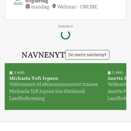
bogføring
AUG
mandag
Webinar - ONLINE
Annonce
Loading...
NAVNENYT
Se mere navnenyt
3. AUG.
3. AUG.
Michaela Toft Jepsen
Anette Pl
Velkommen til økonomiassistent trainee
Velkommen 
Michaela Toft Jepsen hos Østdansk
Anette Pl
Landboforening
Landbofor