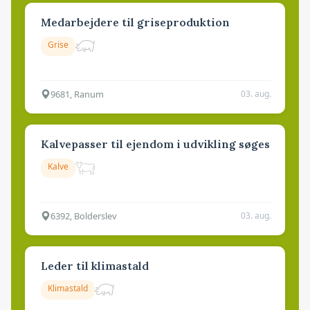
Medarbejdere til griseproduktion
Grise
9681, Ranum
03. aug.
Kalvepasser til ejendom i udvikling søges
Kalve
6392, Bolderslev
03. aug.
Leder til klimastald
Klimastald