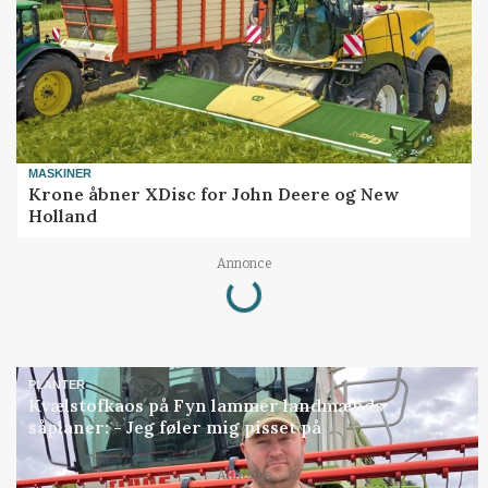
MASKINER
Krone åbner XDisc for John Deere og New
Holland
Annonce
Loading...
PLANTER
Kvælstofkaos på Fyn lammer landmænds
såplaner: - Jeg føler mig pisset på
Annonce