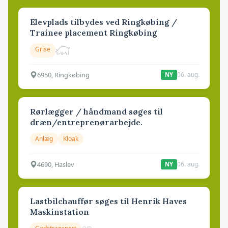
Elevplads tilbydes ved Ringkøbing /
Trainee placement Ringkøbing
Grise
6950, Ringkøbing
06. aug.
NY
Rørlægger / håndmand søges til
dræn/entreprenørarbejde.
Anlæg
Kloak
4690, Haslev
06. aug.
NY
Lastbilchauffør søges til Henrik Haves
Maskinstation