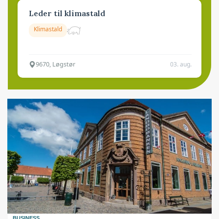
Leder til klimastald
Klimastald
9670, Løgstør
03. aug.
BUSINESS