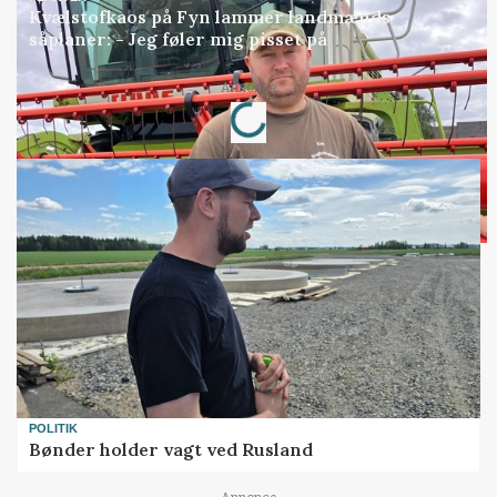
Kvælstofkaos på Fyn lammer landmænds
såplaner: - Jeg føler mig pisset på
Loading...
Annonce
POLITIK
Bønder holder vagt ved Rusland