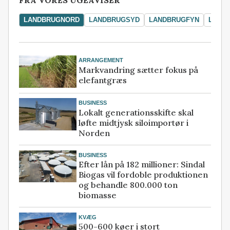
FRA VORES UGEAVISER
LANDBRUGNORD
LANDBRUGSYD
LANDBRUGFYN
LAND
ARRANGEMENT
Markvandring sætter fokus på
elefantgræs
BUSINESS
Lokalt generationsskifte skal
løfte midtjysk siloimportør i
Norden
BUSINESS
Efter lån på 182 millioner: Sindal
Biogas vil fordoble produktionen
og behandle 800.000 ton
biomasse
KVÆG
500-600 køer i stort