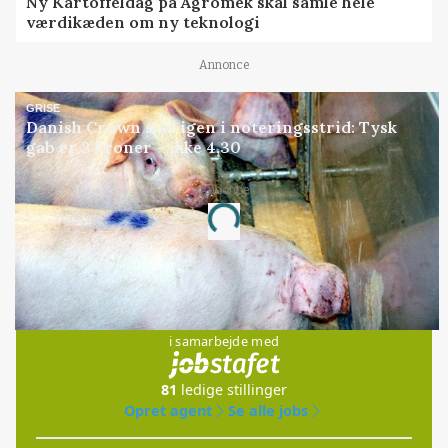
Ny Kartoffeldag på Agromek skal samle hele
værdikæden om ny teknologi
Annonce
GRISE
Danish Crown slår igen i noteringsstrid: Tysk
gab er 3 kroner – ikke 4,30
Annonce
Loading...
Jobs
i samarbejde med
81
ledige stillinger
Opret agent
Se alle jobs