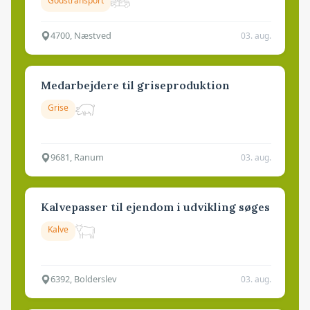
Godstransport
4700, Næstved
03. aug.
Medarbejdere til griseproduktion
Grise
9681, Ranum
03. aug.
Kalvepasser til ejendom i udvikling søges
Kalve
6392, Bolderslev
03. aug.