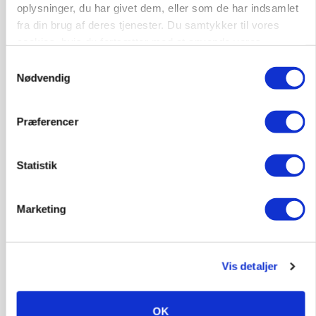
oplysninger, du har givet dem, eller som de har indsamlet
fra din brug af deres tjenester. Du samtykker til vores
MASKINER
Forserie til selvkørende skårlægger afprøves i år
cookies, hvis du fortsætter med at anvende vores
hjemmeside.
Samtykkevalg
Annonce
Nødvendig
ARRANGEMENT
Markvandring sætter fokus på elefantgræs
Præferencer
Loading...
Annonce
Statistik
Marketing
Vis detaljer
OK