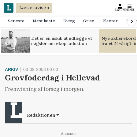
Læs e-avisen
LOGIN
MENU
Seneste
Mest læste
Kvæg
Grise
Planter
Mask
Det er en uskik at udlægge et
Nye aktierekorde
røgslør om økoproduktion
fra et 24-årigt f
ARKIV
03-09-2003 00:00
Grovfoderdag i Hellevad
Fremvisning af forsøg i morgen.
Redaktionen
Annonce