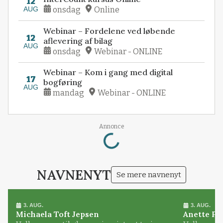
12
AUG
onsdag
Online
Webinar – Fordelene ved løbende
12
aflevering af bilag
AUG
onsdag
Webinar - ONLINE
Webinar – Kom i gang med digital
17
bogføring
AUG
mandag
Webinar - ONLINE
Loading...
Annonce
NAVNENYT
Se mere navnenyt
3. AUG.
3. AUG.
Michaela Toft Jepsen
Anette Pl